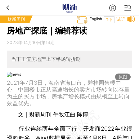
财新周刊
English
试听
T中
房地产探底｜编辑荐读
2023年04月10日第14期
当下正值房地产上下半场转折期
原图
2021年7月3日，海南省海口市，碧桂园售楼中
心。中国楼市正从高速增长的卖方市场转向以存量
为主的买方市场，房地产增长模式由规模至上转向
效益优先。
文｜财新周刊 牛牧江曲 陈博
行业连续两年全面下行，开发商2022年业绩
滑向低谷。Wind数据显示，截至4月6日，
A股
与H