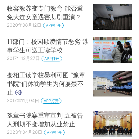
收容教养变专门教育 能否避
免大连女童遇害悲剧重演？
2020年08月12日
APP打开
11部门：校园欺凌情节恶劣 涉
事学生可送工读学校
2017年12月27日
APP打开
变相工读学校暴利可图 “豫章
书院”们体罚学生为何屡禁不
止
2017年11月04日
APP打开
豫章书院案重审宣判 五被告
人刑期不变增加从业禁止
2023年04月28日
APP打开