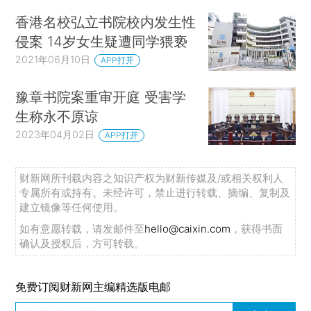
香港名校弘立书院校内发生性
侵案 14岁女生疑遭同学猥亵
2021年06月10日
APP打开
豫章书院案重审开庭 受害学
生称永不原谅
2023年04月02日
APP打开
财新网所刊载内容之知识产权为财新传媒及/或相关权利人
专属所有或持有。未经许可，禁止进行转载、摘编、复制及
建立镜像等任何使用。
如有意愿转载，请发邮件至
hello@caixin.com
，获得书面
确认及授权后，方可转载。
免费订阅财新网主编精选版电邮