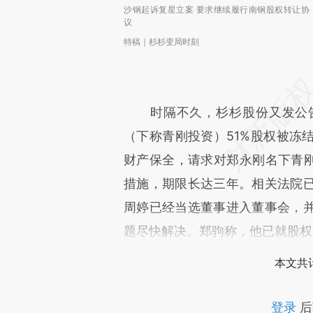
沙钢起诉复星立案 要求继续履行南钢股权转让协
议
特稿｜杉杉变局时刻
时隔不久，杉杉股份又发公告
（下称青刚投资）51%股权被冻
财产保全，请求对郑永刚名下青刚
措施，期限长达三年。相关法院
周婷已经当选董事进入董事会，
题尽快解决。郑驹称，他已就股权
本文共计
登录
后