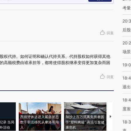
考量
20:
后股
·
回复
20:
场景
股权代持。如何证明和确认代持关系、代持股权如何获得其他
的高额税费由谁承担等，都将使得股权继承变得更加复杂而困
19:
·
回复
18:
退出
18:
度发
西班牙休达进入紧急状态
加沙上百万流离失所者困
马航飞行员
18:
纪录 当局
数千非法移民从摩洛哥闯
于“塑料烤箱” 高温引发健
粒摇头丸 尿
外活动
入
康危机
毒品
高