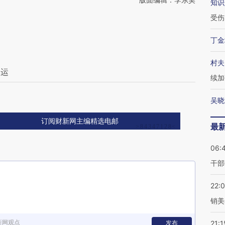
知识
受伤
丁金
村夫
奥运
续加
吴晓
订阅财新网主编精选电邮
最
06:
干部
22:
销美
新网观点
发布
21:1