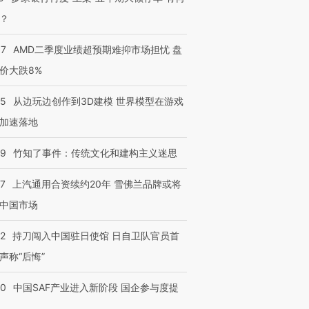
？
37
AMD二季度业绩超预期难抑市场担忧 盘
价大跌8%
25
从边玩边创作到3D建模 世界模型在游戏
加速落地
09
竹知了事件：传统文化和建构主义迷思
47
上汽通用合资续约20年 雪佛兰品牌或将
中国市场
42
持刀闯入中国驻日使馆 日自卫队官员首
声称“后悔”
跨国走私7万
视线｜HY
30
中国SAF产业进入新阶段 国企参与度提
检体内含3种
泽连斯基密集出访美英 索
秘鲁纳斯卡观光飞机坠毁
术：是什
要防空导弹“救急”
13人遇难
心“花钱找