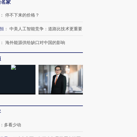
新名家
：
停不下来的价格？
恒
：
中美人工智能竞争：道路比技术更重要
：
海外能源供给缺口对中国的影响
频
客
：
多看少动