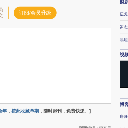
财
员
订阅/会员升级
伍戈
文
罗志
易峘
视
博
全年
，
按此收藏单期
，随时起刊，免费快递。]
唐涯
版面编辑：李东昊