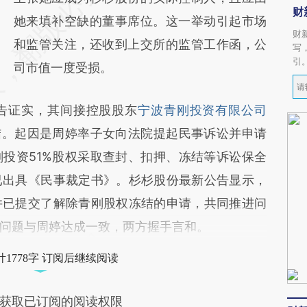
财
她来填补空缺的董事席位。这一举动引起市场
财
和监管关注，还收到上交所的监管工作函，公
写
引
司市值一度受损。
证实，其间接控股股东
宁波青刚投资有限公司
结。起因是周婷率子女向法院提起民事诉讼并申请
投资51%股权采取查封、扣押、冻结等诉讼保全
已出具《民事裁定书》。杉杉股份最新公告显示，
并已提交了解除青刚股权冻结的申请，共同推进问
问题与周婷达成一致，两方握手言和。
1778字 订阅后继续阅读
获取已订阅的阅读权限