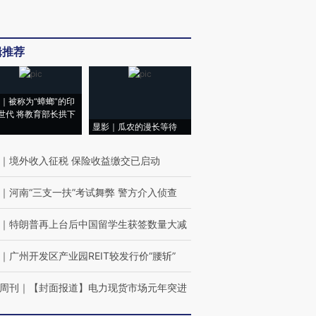
辑推荐
｜被称为“蟑螂”的印
世代 将教育部长拱下
显影｜瓜农的漫长等待
｜
境外收入征税 保险收益缴交已启动
｜
河南“三支一扶”考试舞弊 警方介入侦查
｜
特朗普再上台后中国留学生获签数量大减
｜
广州开发区产业园REIT较发行价“腰斩”
周刊
｜
【封面报道】电力现货市场元年突进