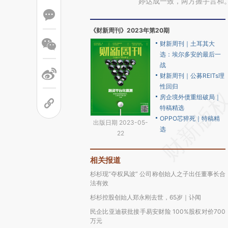
婷达成一致，两方握手言和
《财新周刊》2023年第20期
财新周刊｜土耳其大
选：埃尔多安的最后一
战
财新周刊｜公募REITs理
性回归
房企境外债重组破局｜
特稿精选
OPPO芯猝死｜特稿精
出版日期 2023-05-
选
22
相关报道
杉杉现“夺权风波” 公司称创始人之子出任董事长合
法有效
杉杉控股创始人郑永刚去世，65岁｜讣闻
民企比亚迪获批接手易安财险 100%股权对价700
万元