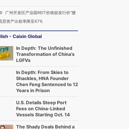
29
广州开发区产业园REIT价格较发行价“腰
 底层资产出租率降至67%
进第四届链博
【商旅对话】华住集团
技“链”接产
【特别呈现】寻找100种
CFO：不靠规模取胜，华
【特别呈
lish - Caixin Global
有意思的生活方式·第三对
住三大增长引擎是什么？
有意思的
In Depth: The Unfinished
Transformation of China’s
LGFVs
In Depth: From Skies to
Shackles, HNA Founder
Chen Feng Sentenced to 12
Years in Prison
U.S. Details Steep Port
Fees on China-Linked
Vessels Starting Oct. 14
The Shady Deals Behind a