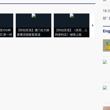
18:
斩”
【推广】走
找100种
【特别呈现】澳门全力探
【特别呈现】《东莞，人
会，让数智科
Eng
式·第一对
索葡语国家新渠道
间便利店》倾情上线
业