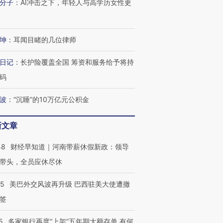
分子
：
AI冲击之下，年轻人与高学历女性更
坤
：
耳闻目睹的几位律师
日记
：
长护险覆盖全国 筹资和服务给予将持
码
波
：
“沉睡”的10万亿元公积金
新文章
48
财经早知道｜河南带薪休假新政：领导
带头，全员应休尽休
05
美巴外交风波再升级 巴西驻美大使遭撤
签
5
多家银行再度“上架”五年期大额存单 有何