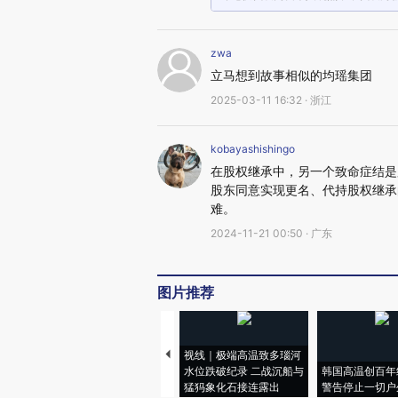
zwa
立马想到故事相似的均瑶集团
2025-03-11 16:32 · 浙江
kobayashishingo
在股权继承中，另一个致命症结是
股东同意实现更名、代持股权继承
难。
2024-11-21 00:50 · 广东
图片推荐
视线｜极端高温致多瑙河
水位跌破纪录 二战沉船与
韩国高温创百年
猛犸象化石接连露出
警告停止一切户