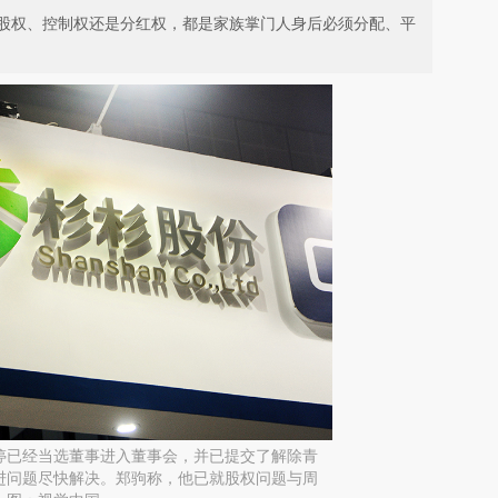
股权、控制权还是分红权，都是家族掌门人身后必须分配、平
婷已经当选董事进入董事会，并已提交了解除青
进问题尽快解决。郑驹称，他已就股权问题与周