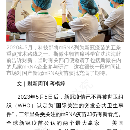
2020年5月，科技部将mRNA列为新冠疫苗的五条
重点技术路线之一。斯微生物首席科学官沈法海此
前告诉财新，当时有关部门便邀请了包括斯微在内
的几家mRNA企业参与研讨。这在很长一段时间让
市场对国产新冠mRNA疫苗获批充满了期待。
文｜财新周刊 蒋模婷
2023年5月5日后，
新冠疫情
已不再被世卫组
织（WHO）认定为“国际关注的突发公共卫生事
件”，三年里备受关注的mRNA疫苗却仍有新看点。
全球新冠疫苗公认的两个最大赢家——美国