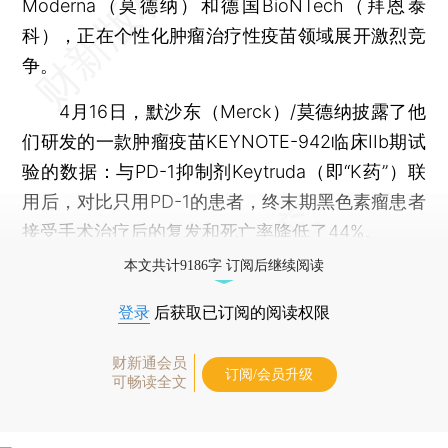
Moderna（莫德纳）和德国BioNTech（拜恩泰
科），正在个性化肿瘤治疗性疫苗领域展开激烈竞
争。
4月16日，默沙东（Merck）/莫德纳披露了他
们研发的一款肿瘤疫苗KEYNOTE-942临床IIb期试
验的数据：与PD-1抑制剂Keytruda（即“K药”）联
用后，对比只用PD-1的患者，终末期黑色素瘤患者
接受手术治疗后的复发和死亡率降低了44%。
本文共计9186字 订阅后继续阅读
登录
后获取已订阅的阅读权限
财新通会员
订阅/会员升级
可畅读全文