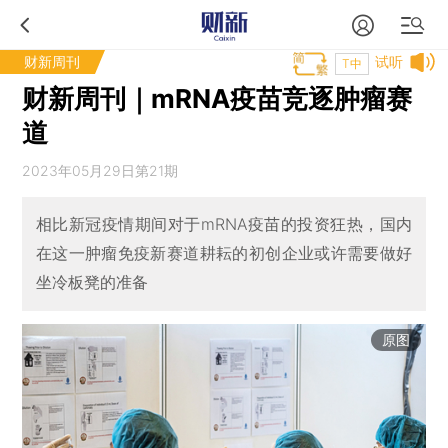
财新周刊
试听
T中
财新周刊｜mRNA疫苗竞逐肿瘤赛
道
2023年05月29日第21期
相比新冠疫情期间对于mRNA疫苗的投资狂热，国内
在这一肿瘤免疫新赛道耕耘的初创企业或许需要做好
坐冷板凳的准备
原图