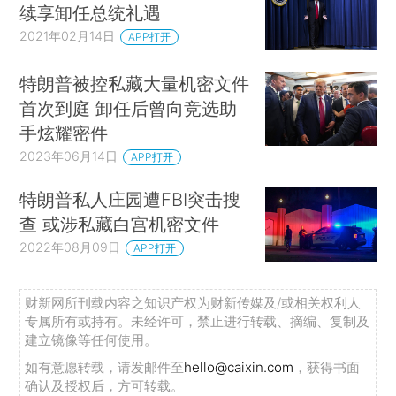
续享卸任总统礼遇
2021年02月14日
APP打开
特朗普被控私藏大量机密文件
首次到庭 卸任后曾向竞选助
手炫耀密件
2023年06月14日
APP打开
特朗普私人庄园遭FBI突击搜
查 或涉私藏白宫机密文件
2022年08月09日
APP打开
财新网所刊载内容之知识产权为财新传媒及/或相关权利人
专属所有或持有。未经许可，禁止进行转载、摘编、复制及
建立镜像等任何使用。
如有意愿转载，请发邮件至
hello@caixin.com
，获得书面
确认及授权后，方可转载。