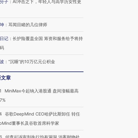
分子
：
AI冲击之下，年轻人与高学历女性更
坤
：
耳闻目睹的几位律师
日记
：
长护险覆盖全国 筹资和服务给予将持
码
波
：
“沉睡”的10万亿元公积金
新文章
1
MiniMax今起纳入港股通 盘间涨幅最高
77%
4
谷歌DeepMind CEO哈萨比斯卸任 转任
epMind董事长及谷歌首席科学家
6
侦查起诉审判执行均有漏洞 涉案财物处