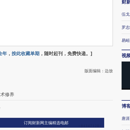
财
伍戈
罗志
易峘
全年
，
按此收藏单期
，随时起刊，免费快递。]
视
版面编辑：边放
艺术修养
博
机
唐涯
订阅财新网主编精选电邮