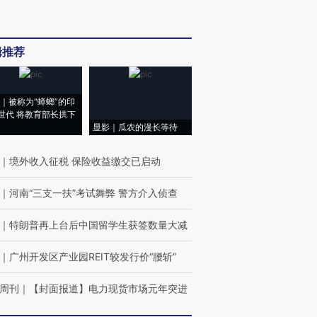
辑推荐
｜被称为“蟑螂”的印
世代 将教育部长拱下
显影｜瓜农的漫长等待
｜
境外收入征税 保险收益缴交已启动
｜
河南“三支一扶”考试舞弊 警方介入侦查
｜
特朗普再上台后中国留学生获签数量大减
｜
广州开发区产业园REIT较发行价“腰斩”
周刊
｜
【封面报道】电力现货市场元年突进