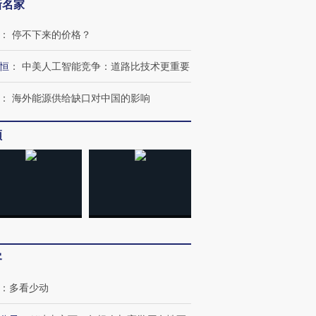
新名家
：
停不下来的价格？
恒
：
中美人工智能竞争：道路比技术更重要
：
海外能源供给缺口对中国的影响
频
客
：
多看少动