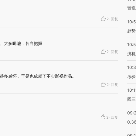
置乱
2
·
回复
10:
趋势
、大多唏嘘，各自把握
10:
2
·
回复
济机
10:
很多感怀，于是也成就了不少影视作品。
考验
2
·
回复
10:1
回三
09:
3
·
回复
0.3
09: