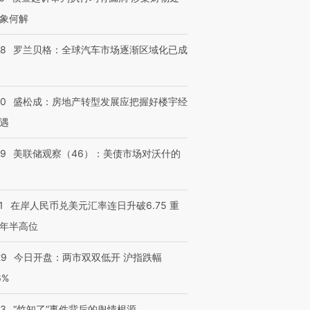
象何解
58
罗兰贝格：全球汽车市场逐渐区域化已成
50
盛松成：房地产转型发展应把握好楼宇经
遇
39
美联储观察（46）：美债市场对沃什的
1
在岸人民币兑美元汇率连日升破6.75 重
年半高位
29
今日开盘：两市双双低开 沪指跌幅
6%
13
“竹知了”事件背后的舆情根源