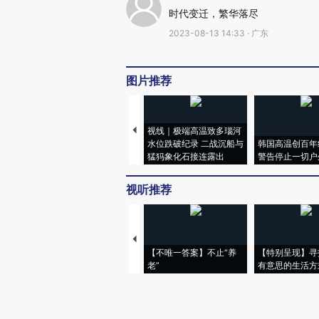
时代变迁，繁华落尽
2023-08-13 14:33 · 广东
图片推荐
视线｜极端高温致多瑙河
水位跌破纪录 二战沉船与
韩国高温创百年
猛犸象化石接连露出
警告停止一切户
视听推荐
【不唯一答案】不止“养
【特别呈现】寻
老”
有意思的生活方