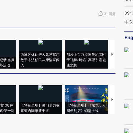
09:
3
·
回复
中东
Eng
西班牙休达进入紧急状态
加沙上百万流离失所者困
马航飞行员
纪录 当局
数千非法移民从摩洛哥闯
于“塑料烤箱” 高温引发健
粒摇头丸 尿
外活动
入
康危机
毒品
【推广】走
找100种
【特别呈现】澳门全力探
【特别呈现】《东莞，人
会，让数智科
式·第一对
索葡语国家新渠道
间便利店》倾情上线
业