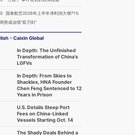
10
国泰航空2026年上半年净利润大增71%
局势成业绩“双刃剑”
lish - Caixin Global
In Depth: The Unfinished
跨国走私7万
视线｜HY
Transformation of China’s
检体内含3种
泽连斯基密集出访美英 索
秘鲁纳斯卡观光飞机坠毁
术：是什
LGFVs
要防空导弹“救急”
13人遇难
心“花钱找
In Depth: From Skies to
Shackles, HNA Founder
Chen Feng Sentenced to 12
Years in Prison
进第四届链博
【商旅对话】华住集团
U.S. Details Steep Port
技“链”接产
【特别呈现】寻找100种
CFO：不靠规模取胜，华
【特别呈
有意思的生活方式·第三对
住三大增长引擎是什么？
有意思的
Fees on China-Linked
Vessels Starting Oct. 14
The Shady Deals Behind a