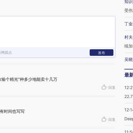
知识
受伤
丁金
村夫
续加
新网观点
发布
吴晓
最
款输个精光"种多少地能卖十几万
12:2
·
回复
22.
12:1
有时间也写写
De
·
回复
11:5