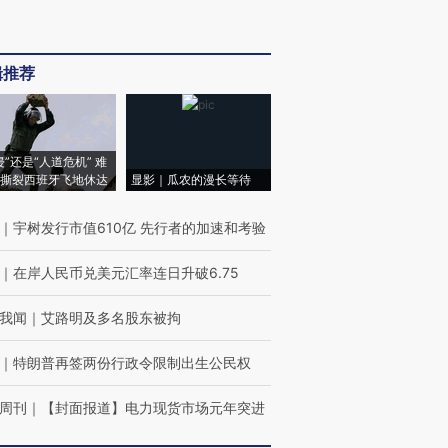
辑推荐
侵”还是“人道危机” 难
撕裂西班牙飞地休达
显影｜瓜农的漫长等待
｜
宇树发行市值610亿 先行者的加速和考验
｜
在岸人民币兑美元汇率连日升破6.75
我闻
｜
艾路明及多名股东被拘
｜
特朗普再签两份行政令限制出生公民权
周刊
｜
【封面报道】电力现货市场元年突进