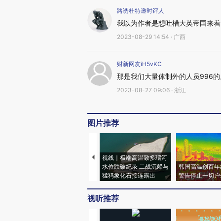
路诱杜特邀时评人
我以为作者是想吐槽大英帝国来着
2023-08-29 14:54 · 广西
财新网友iH5vKC
那是我们大量体制外的人员996
2023-08-27 09:06 · 浙江
图片推荐
视线｜极端高温致多瑙河
水位跌破纪录 二战沉船与
韩国高温创百年
猛犸象化石接连露出
警告停止一切户
视听推荐