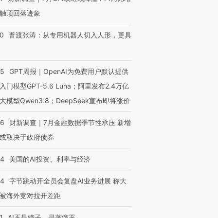
触顶回落迹象
00
普渡张涛：从专用机器人切入人形，更具
55
GPT周报｜OpenAI为免费用户默认提供
入门模型GPT-5.6 Luna；阿里发布2.4万亿
大模型Qwen3.8；DeepSeek宣布即将涨价
46
财新调查｜7月金融数据季节性承压 新增
或取决于政府债券
跨国走私7万
视线｜被称为“蟑螂”的印
视线｜“入侵”还是“人道危
44
美国的AI投资、利率与经济
检体内含3种
度Z世代 用街头抗争将教
机”？难民潮撕裂西班牙
秘鲁纳斯
育部长拱下台
飞地休达
13人遇难
44
字节跳动开全员会复盘AI业务进展 称大
被海外竞对拉开差距
1
AI不是镜子，是蒸馏器