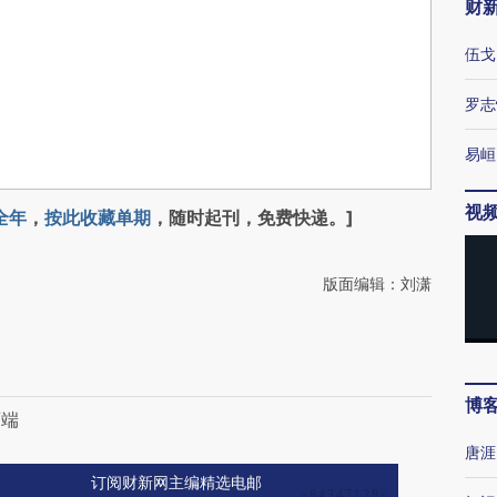
财
伍戈
罗志
易峘
视
全年
，
按此收藏单期
，随时起刊，免费快递。]
版面编辑：刘潇
博
两端
唐涯
订阅财新网主编精选电邮