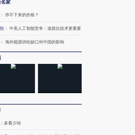
新名家
：
停不下来的价格？
恒
：
中美人工智能竞争：道路比技术更重要
：
海外能源供给缺口对中国的影响
频
客
：
多看少动