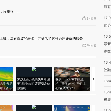
速有
，没想到……
17:
3
·
回复
优势
16:
的上班，拿着微波的薪水，才提供了这种迅速廉价的服务
最新
9
·
回复
参数
16:
社融
加沙上百万流离失所者困
视线｜HYROX的吸金
马航飞行员
16:
纪录 当局
于“塑料烤箱” 高温引发健
术：是什么让中产们甘
粒摇头丸 尿
外活动
康危机
心“花钱找虐”？
毒品
15:
模型
15:2