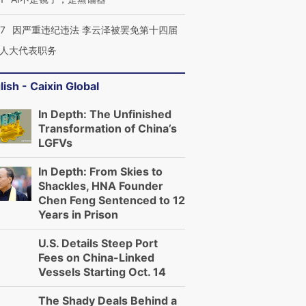
进第四届链博
【商旅对话】华住集团
技“链”接产
07
因严重违纪违法 李云泽被罢免第十四届
【特别呈现】寻找100种
CFO：不靠规模取胜，华
【特别呈
有意思的生活方式·第三对
住三大增长引擎是什么？
有意思的
人大代表职务
lish - Caixin Global
In Depth: The Unfinished
Transformation of China’s
LGFVs
In Depth: From Skies to
Shackles, HNA Founder
Chen Feng Sentenced to 12
Years in Prison
U.S. Details Steep Port
Fees on China-Linked
Vessels Starting Oct. 14
The Shady Deals Behind a