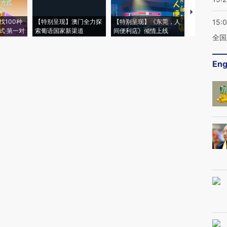
【推广】走
找100种
【特别呈现】澳门全力探
【特别呈现】《东莞，人
会，让数智科
15:
式·第一对
索葡语国家新渠道
间便利店》倾情上线
业
全国
Eng