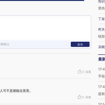
知识
受伤
丁金
村夫
续加
新网观点
发布
吴晓
最
17:
2
·
回复
手祖
17:
人可不是都能去英美。
提前
3
·
回复
17:1