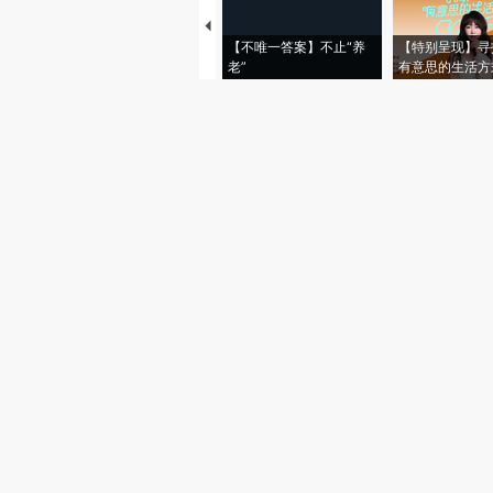
【不唯一答案】不止“养
【特别呈现】寻
老”
有意思的生活方