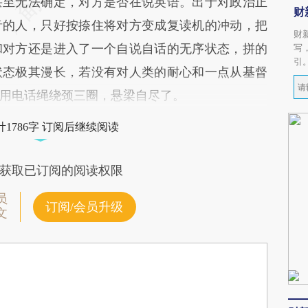
甚至无法确定，对方是否在说英语。出于对政治正
财
音的人，只好按捺住将对方变成复读机的冲动，把
财
和对方还是进入了一个自说自话的无序状态，拼的
写
引
状态极其漫长，若没有对人类的耐心和一点从基督
用电话绳绕颈三圈，悬梁自尽了。
1786字 订阅后继续阅读
获取已订阅的阅读权限
员
订阅/会员升级
文