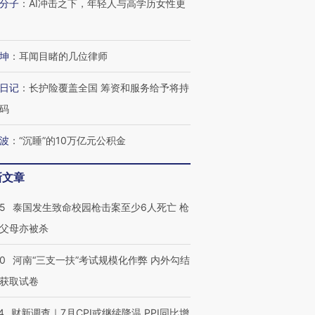
分子
：
AI冲击之下，年轻人与高学历女性更
坤
：
耳闻目睹的几位律师
日记
：
长护险覆盖全国 筹资和服务给予将持
码
波
：
“沉睡”的10万亿元公积金
新文章
45
泰国发生致命校园枪击案至少6人死亡 枪
父母亦被杀
40
河南“三支一扶”考试规模化作弊 内外勾结
获取试卷
4
财新调查｜7月CPI或继续降温 PPI同比增