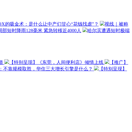
OX的吸金术：是什么让中产们甘心“花钱找虐”？
视线｜被称
部短时降雨128毫米 紧急转移近4000人
哈尔滨遭遇短时极端
道
【特别呈现】《东莞，人间便利店》倾情上线
【推广】
O：不靠规模取胜，华住三大增长引擎是什么？
【特别呈现】