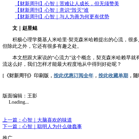
【财新周刊】心智｜苦难让人成长，但无须赞美
【财新周刊】心智｜意识“毁灭”谁
【财新周刊】心智｜与人为善为何更有优势
文｜赵昱鲲
积极心理学奠基人米哈里·契克森米哈赖提出的心流，很多人
但除此之外，它还有很多有趣之处。
本文想跟大家说的“心流力”这个概念，契克森米哈赖早就有
流这么好，我们怎样才能最大程度地从中得到好处呢？
[《财新周刊》印刷版，
按此优惠订阅全年
，
按此收藏单期
，随
版面编辑：王影
Loading...
上一篇：心智｜大脑喜欢的味道
下一篇：心智｜聪明人为什么做蠢事
推广