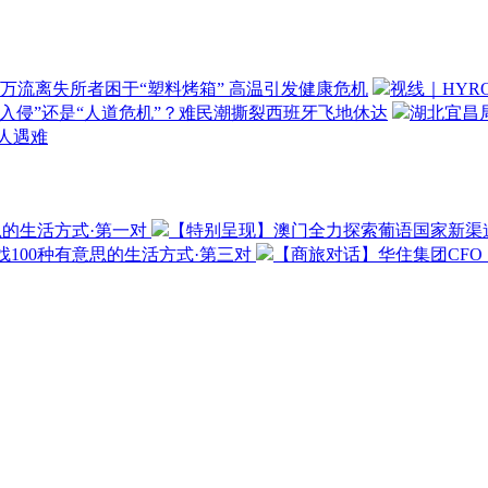
万流离失所者困于“塑料烤箱” 高温引发健康危机
视线｜HYR
“入侵”还是“人道危机”？难民潮撕裂西班牙飞地休达
湖北宜昌局
3人遇难
思的生活方式·第一对
【特别呈现】澳门全力探索葡语国家新渠
100种有意思的生活方式·第三对
【商旅对话】华住集团CF