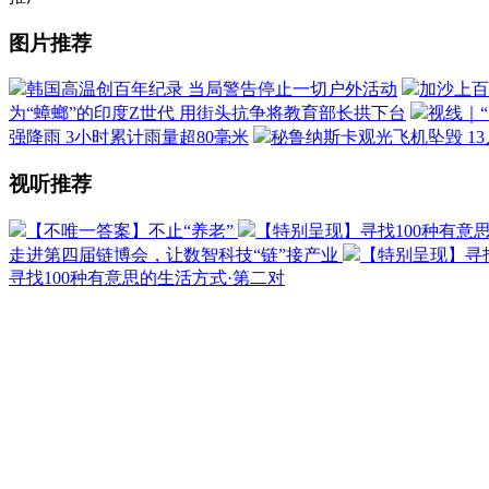
图片推荐
韩国高温创百年纪录 当局警告停止一切户外活动
加沙上百
为“蟑螂”的印度Z世代 用街头抗争将教育部长拱下台
视线｜
强降雨 3小时累计雨量超80毫米
秘鲁纳斯卡观光飞机坠毁 1
视听推荐
【不唯一答案】不止“养老”
【特别呈现】寻找100种有意
走进第四届链博会，让数智科技“链”接产业
【特别呈现】寻找
寻找100种有意思的生活方式·第二对