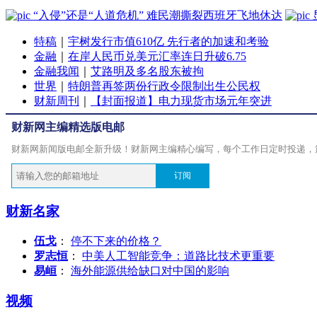
“入侵”还是“人道危机” 难民潮撕裂西班牙飞地休达
特稿
｜
宇树发行市值610亿 先行者的加速和考验
金融
｜
在岸人民币兑美元汇率连日升破6.75
金融我闻
｜
艾路明及多名股东被拘
世界
｜
特朗普再签两份行政令限制出生公民权
财新周刊
｜
【封面报道】电力现货市场元年突进
财新网主编精选版电邮
财新网新闻版电邮全新升级！财新网主编精心编写，每个工作日定时投递，
订阅
财新名家
伍戈
：
停不下来的价格？
罗志恒
：
中美人工智能竞争：道路比技术更重要
易峘
：
海外能源供给缺口对中国的影响
视频