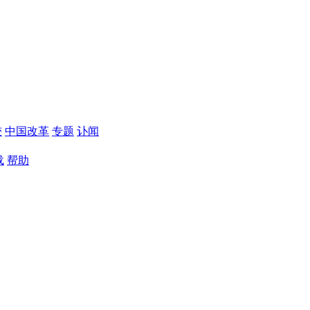
较
中国改革
专题
讣闻
载
帮助