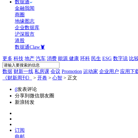
数据通
金融我闻
商圈
地缘图志
企业数据库
沪深股市
港股
数据通Claw🦞
更多
科技
地产
汽车
消费
能源
健康
环科
民生
ESG
数字说
比
数据
财新一线
私房课
会议
Promotion
运动家
企业用户
应用下
《财新周刊》
>
开卷
>
心智
>
正文
0
发表评论
分享到微信朋友圈
新浪转发
订阅
电邮