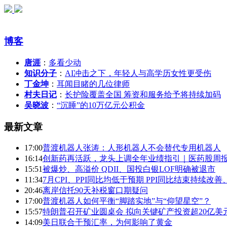
博客
唐涯
：
多看少动
知识分子
：
AI冲击之下，年轻人与高学历女性更受伤
丁金坤
：
耳闻目睹的几位律师
村夫日记
：
长护险覆盖全国 筹资和服务给予将持续加码
吴晓波
：
“沉睡”的10万亿元公积金
最新文章
17:00
普渡机器人张涛：人形机器人不会替代专用机器人
16:14
创新药再活跃，龙头上调全年业绩指引｜医药股周
15:51
被爆炒、高溢价 QDII、国投白银LOF明确被退市
11:34
7月CPI、PPI同比均低于预期 PPI同比结束持续改
20:46
离岸信托90天补税窗口期疑问
17:00
普渡机器人如何平衡“脚踏实地”与“仰望星空”？
15:57
特朗普召开矿业圆桌会 拟向关键矿产投资超20亿美
14:09
美日联合干预汇率，为何影响了黄金