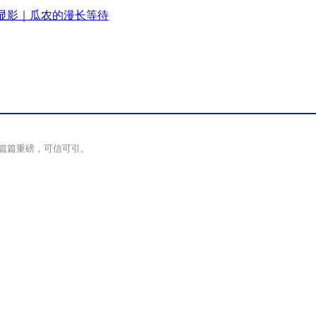
显影｜瓜农的漫长等待
篇篇重磅，可信可引。