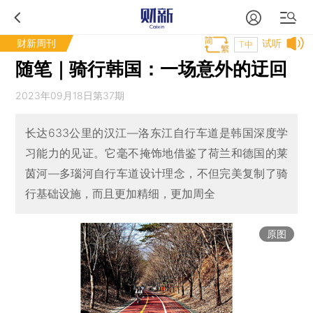
财新周刊
试听
T中
随笔｜骑行韩国：一场意外的迂回
2023年09月18日第37期
长达633公里的汉江—洛东江自行车道是韩国深度学
习能力的见证。它毫不掩饰地借鉴了荷兰和德国的莱
茵河—多瑙河自行车道设计理念，不但完美复制了骑
行基础设施，而且更加精细，更加周全
原图