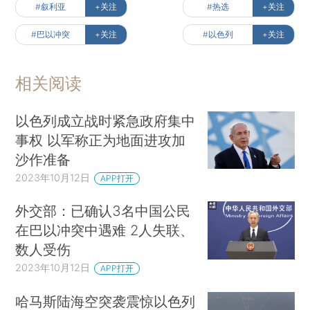
#叙利亚
+关注
#热选
+关注
#巴以冲突
+关注
#以色列
+关注
相关阅读
以色列成立战时紧急政府集中
事权 以军称正为地面进攻加
沙作准备
2023年10月12日
APP打开
外交部：已确认3名中国公民
在巴以冲突中遇难 2人失联、
数人受伤
2023年10月12日
APP打开
哈马斯陆海空突袭震惊以色列