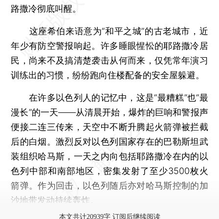
路撒冷彻底叫醒。
这座希伯来语意为“和平之城”的古老城市，近
年少有防空警报响起。许多睡眼惺忪的耶路撒冷居
民，尚来不及搞清楚袭击从何而来，仅凭常年演习
训练出的习惯，纷纷跑向住楼配备的安全屋躲避。
在许多以色列人的记忆中，这是“最糟糕”也“最
漫长”的一天——从清晨开始，爆炸的巨响和警报声
便接二连三传来，天空中不断升腾起火箭弹被拦截
后的白烟。激烈反对以色列国家存在的巴勒斯坦武
装组织哈马斯，一天之内向包括耶路撒冷在内的以
色列中部和南部地区，密集发射了至少3500枚火
箭弹。作为回击，以色列随后亦对哈马斯控制的加
沙地带发动持续轰炸。
本文共计20939字 订阅后继续阅读