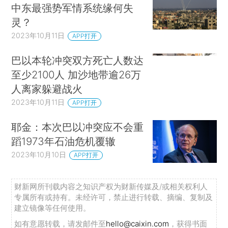
中东最强势军情系统缘何失
灵？
2023年10月11日
APP打开
巴以本轮冲突双方死亡人数达
至少2100人 加沙地带逾26万
人离家躲避战火
2023年10月11日
APP打开
耶金：本次巴以冲突应不会重
蹈1973年石油危机覆辙
2023年10月10日
APP打开
财新网所刊载内容之知识产权为财新传媒及/或相关权利人
专属所有或持有。未经许可，禁止进行转载、摘编、复制及
建立镜像等任何使用。
如有意愿转载，请发邮件至
hello@caixin.com
，获得书面