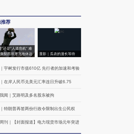
辑推荐
侵”还是“人道危机” 难
撕裂西班牙飞地休达
显影｜瓜农的漫长等待
｜
宇树发行市值610亿 先行者的加速和考验
｜
在岸人民币兑美元汇率连日升破6.75
我闻
｜
艾路明及多名股东被拘
｜
特朗普再签两份行政令限制出生公民权
周刊
｜
【封面报道】电力现货市场元年突进