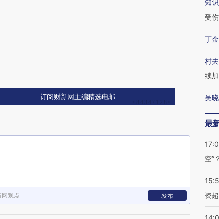
知识
受伤
丁金
搏
村夫
续加
订阅财新网主编精选电邮
吴晓
最
17:
空”
15:
资超
新网观点
发布
14: