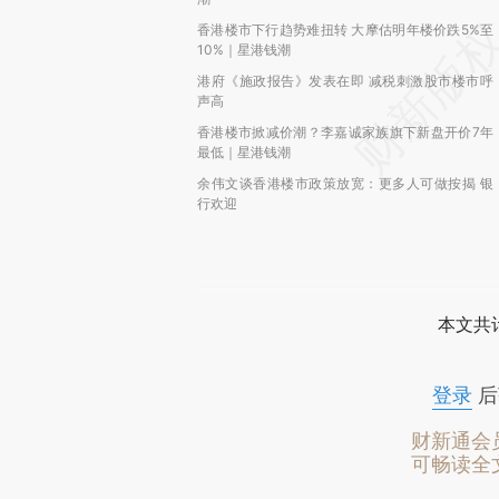
香港楼市下行趋势难扭转 大摩估明年楼价跌5%至
10%｜星港钱潮
港府《施政报告》发表在即 减税刺激股市楼市呼
声高
香港楼市掀减价潮？李嘉诚家族旗下新盘开价7年
最低｜星港钱潮
余伟文谈香港楼市政策放宽：更多人可做按揭 银
行欢迎
本文共计
登录
后
财新通会
可畅读全