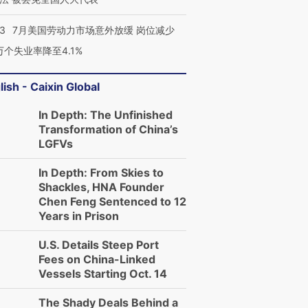
43
7月美国劳动力市场意外放缓 岗位减少
3万个失业率降至4.1%
lish - Caixin Global
In Depth: The Unfinished
Transformation of China’s
LGFVs
In Depth: From Skies to
Shackles, HNA Founder
Chen Feng Sentenced to 12
Years in Prison
U.S. Details Steep Port
Fees on China-Linked
Vessels Starting Oct. 14
跨国走私7万
视线｜被称为“蟑螂”的印
视线｜“入侵”还是“人道危
检体内含3种
度Z世代 用街头抗争将教
机”？难民潮撕裂西班牙
秘鲁纳斯
The Shady Deals Behind a
育部长拱下台
飞地休达
13人遇难