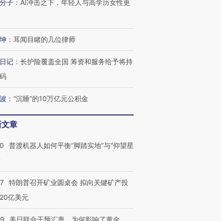
分子
：
AI冲击之下，年轻人与高学历女性更
坤
：
耳闻目睹的几位律师
日记
：
长护险覆盖全国 筹资和服务给予将持
码
波
：
“沉睡”的10万亿元公积金
新文章
00
普渡机器人如何平衡“脚踏实地”与“仰望星
？
57
特朗普召开矿业圆桌会 拟向关键矿产投
20亿美元
09
美日联合干预汇率，为何影响了黄金