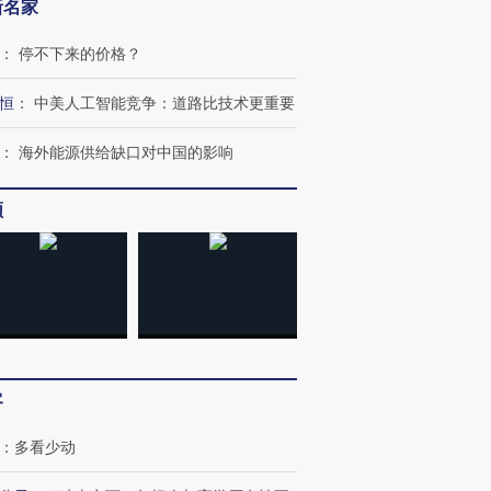
新名家
：
停不下来的价格？
恒
：
中美人工智能竞争：道路比技术更重要
：
海外能源供给缺口对中国的影响
频
客
：
多看少动