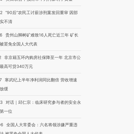
32
“90后”农民工讨薪涉刑案发回重审 因部
实不清
36
贵州山脚树矿难致16人死亡近三年 矿长
被罢免全国人大代表
2
非京籍五环内购房社保降至一年 北京市公
最高可贷340万元
7
寒武纪上半年净利润同比翻倍 营收增速
放缓
53
对话｜邱仁宗：临床研究参与者的安全永
第一位
06
全国人大常委会：六名将领涉嫌严重违
法 被罢免全国人大代表