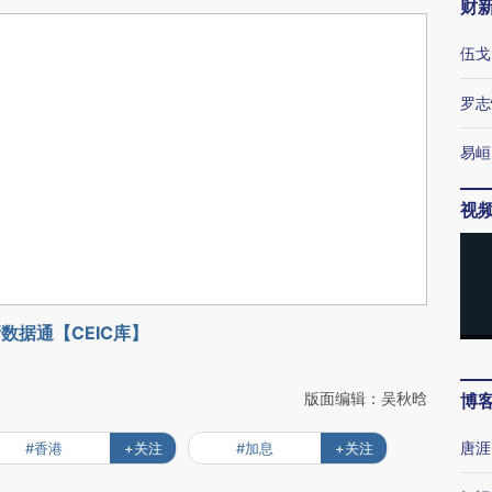
财
伍戈
罗志
易峘
视
数据通【CEIC库】
版面编辑：吴秋晗
博
唐涯
#香港
+关注
#加息
+关注