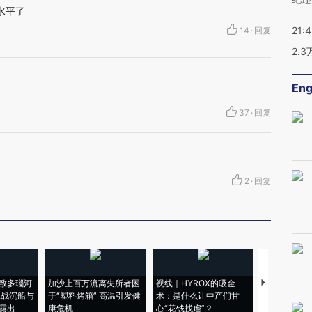
水平了
21:
14
·
回复
2.
Eng
37
·
回复
2
·
回复
致多瑙河
加沙上百万流离失所者困
视线｜HYROX的吸金
马航飞行员
二战沉船与
于“塑料烤箱” 高温引发健
术：是什么让中产们甘
粒摇头丸 尿
露出
康危机
心“花钱找虐”？
毒品