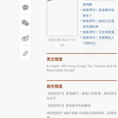
债何解
财新周刊｜香港楼市前
路未卜
财新周刊｜电动公交退
役高潮到来
财新周刊｜北交所机遇
财新周刊｜互联网迈入
出版日期 2023-10-
订阅时代
30
英文报道
In Depth: Will Hong Kong’s Tax Tweaks End Its
Real Estate Slump?
相关报道
【财新周刊】香港楼市：戴着口罩看楼，刚性需求
在出手
【财新周刊】香港楼市风雨飘摇
港府推楼市“减辣”措施 市场预估成效有限｜星港钱
潮