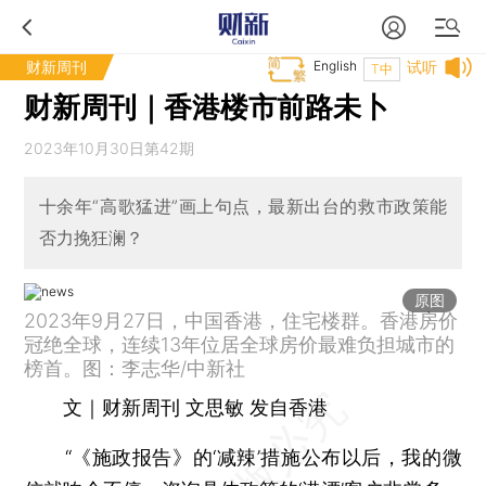
财新周刊
English
试听
T中
财新周刊｜香港楼市前路未卜
2023年10月30日第42期
十余年“高歌猛进”画上句点，最新出台的救市政策能
否力挽狂澜？
原图
2023年9月27日，中国香港，住宅楼群。香港房价
冠绝全球，连续13年位居全球房价最难负担城市的
榜首。图：李志华/中新社
文｜财新周刊 文思敏 发自香港
“《施政报告》的‘减辣’措施公布以后，我的微