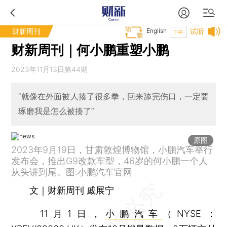
财新周刊
English
试听
T中
财新周刊｜何小鹏重塑小鹏
2023年11月13日第44期
“就像在外面被人揍了很多拳，回来舔完伤口，一定要
琢磨我是怎么被揍了”
原图
2023年9月19日，甘肃敦煌博物馆，小鹏汽车举行
发布会，推出G9改款车型，46岁的何小鹏一个人
从头讲到尾。图:小鹏汽车官网
文｜财新周刊 戚展宁
11月1日，
小鹏汽车
（NYSE：