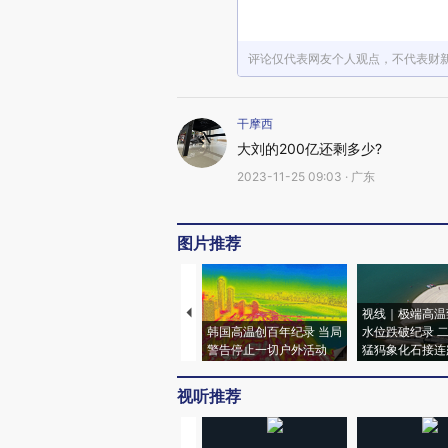
评论仅代表网友个人观点，不代表财
干摩西
大刘的200亿还剩多少?
2023-11-25 09:03 · 广东
图片推荐
视线｜极端高温
韩国高温创百年纪录 当局
水位跌破纪录 
警告停止一切户外活动
猛犸象化石接连
视听推荐