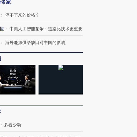
新名家
：
停不下来的价格？
恒
：
中美人工智能竞争：道路比技术更重要
：
海外能源供给缺口对中国的影响
频
客
：
多看少动