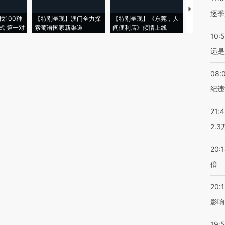
【推广】走
逐季
找100种
【特别呈现】澳门全力探
【特别呈现】《东莞，人
会，让数智科
式·第一对
索葡语国家新渠道
间便利店》倾情上线
业
10:
远是
08:
纪违
21:
2.
20:
倍
20:1
影响
19:5