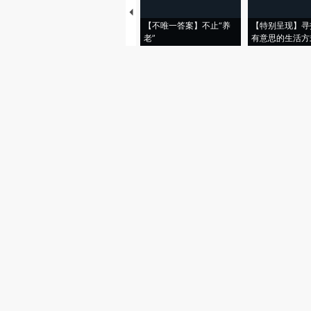
【不唯一答案】不止“养
【特别呈现】寻
老”
有意思的生活方