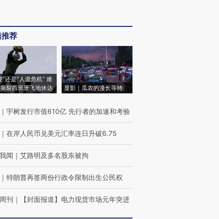
辑推荐
侵”还是“人道危机” 难
撕裂西班牙飞地休达
显影｜瓜农的漫长等待
｜
宇树发行市值610亿 先行者的加速和考验
｜
在岸人民币兑美元汇率连日升破6.75
我闻
｜
艾路明及多名股东被拘
｜
特朗普再签两份行政令限制出生公民权
周刊
｜
【封面报道】电力现货市场元年突进