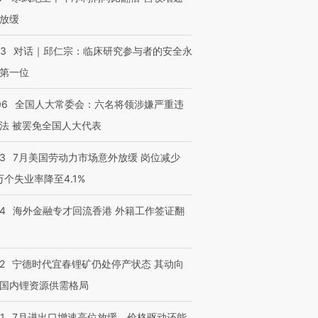
进第四届链博
【商旅对话】华住集团
放缓
技“链”接产
【特别呈现】寻找100种
CFO：不靠规模取胜，华
【特别呈
有意思的生活方式·第三对
住三大增长引擎是什么？
有意思的
53
对话｜邱仁宗：临床研究参与者的安全永
第一位
06
全国人大常委会：六名将领涉嫌严重违
法 被罢免全国人大代表
43
7月美国劳动力市场意外放缓 岗位减少
3万个失业率降至4.1%
14
海外金融专才回流香港 外籍工作签证翻
2
宁德时代宜春锂矿仍处停产状态 其动向
国内锂资源供需格局
1
7月进出口增速高位放缓，价格驱动还能