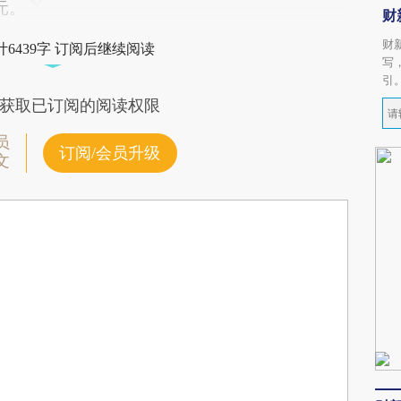
元。
财
财
6439字 订阅后继续阅读
写
引
获取已订阅的阅读权限
员
订阅/会员升级
文