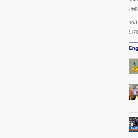
持续
19:1
过7
Eng