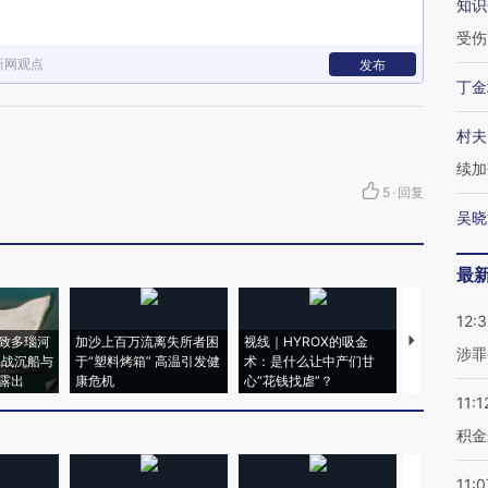
知识
受伤
新网观点
发布
丁金
村夫
续加
5
·
回复
吴晓
最
12:
致多瑙河
加沙上百万流离失所者困
视线｜HYROX的吸金
马航飞行员
涉罪
二战沉船与
于“塑料烤箱” 高温引发健
术：是什么让中产们甘
粒摇头丸 尿
露出
康危机
心“花钱找虐”？
毒品
11:1
积金
11:0