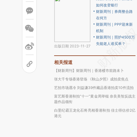
如何改变银行
财新周刊｜券商整合路
在何方
财新周刊｜PPP迎来新
机制
财新周刊｜照护4500万
失能老人谁买单？
出版日期 2023-11-27
相关报道
【财新周刊】财新周刊｜香港楼市前路未卜
张大千专场香港登场 《秋山夕照》成拍卖焦点
艺拍市场遇冷 刘益谦39件藏品香港拍卖10件流拍
富艺斯香港秋拍“十一”黄金周举槌 奈良美智反战主
题作品领衔
白垩纪霸王龙化石将亮相香港秋拍 佳士得估价2亿
港元