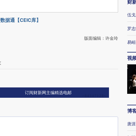
财
伍戈
数据通【CEIC库】
罗志
版面编辑：许金玲
易峘
视
末
订阅财新网主编精选电邮
博
唐涯