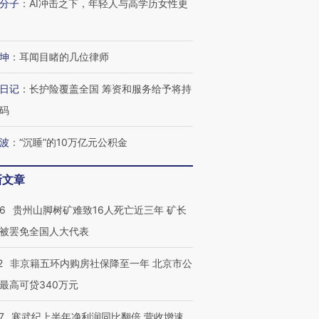
分子
：
AI冲击之下，年轻人与高学历女性更
坤
：
耳闻目睹的几位律师
日记
：
长护险覆盖全国 筹资和服务给予将持
码
波
：
“沉睡”的10万亿元公积金
新文章
36
贵州山脚树矿难致16人死亡近三年 矿长
跨国走私7万
视线｜被称为“蟑螂”的印
视线｜“入侵”还是“人道危
被罢免全国人大代表
检体内含3种
度Z世代 用街头抗争将教
机”？难民潮撕裂西班牙
秘鲁纳斯
育部长拱下台
飞地休达
13人遇难
2
非京籍五环内购房社保降至一年 北京市公
最高可贷340万元
7
寒武纪上半年净利润同比翻倍 营收增速