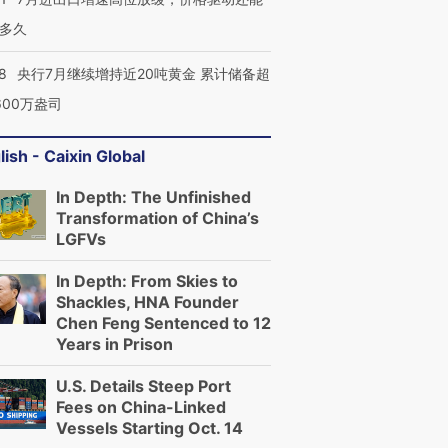
多久
8
央行7月继续增持近20吨黄金 累计储备超
600万盎司
lish - Caixin Global
In Depth: The Unfinished
Transformation of China’s
LGFVs
In Depth: From Skies to
Shackles, HNA Founder
Chen Feng Sentenced to 12
Years in Prison
U.S. Details Steep Port
Fees on China-Linked
Vessels Starting Oct. 14