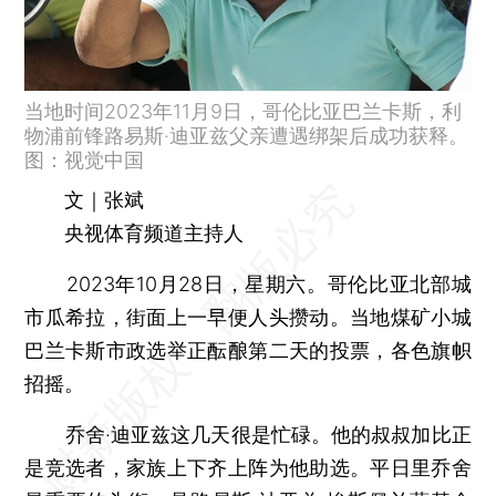
当地时间2023年11月9日，哥伦比亚巴兰卡斯，利
物浦前锋路易斯·迪亚兹父亲遭遇绑架后成功获释。
图：视觉中国
文｜张斌
央视体育频道主持人
2023年10月28日，星期六。哥伦比亚北部城
市瓜希拉，街面上一早便人头攒动。当地煤矿小城
巴兰卡斯市政选举正酝酿第二天的投票，各色旗帜
招摇。
乔舍·迪亚兹这几天很是忙碌。他的叔叔加比正
是竞选者，家族上下齐上阵为他助选。平日里乔舍