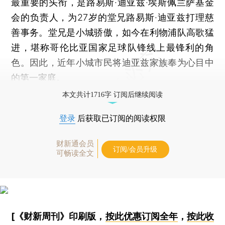
最重要的头衔，是路易斯·迪亚兹·埃斯佩兰萨基金
会的负责人，为27岁的堂兄路易斯·迪亚兹打理慈
善事务。堂兄是小城骄傲，如今在利物浦队高歌猛
进，堪称哥伦比亚国家足球队锋线上最锋利的角
色。因此，近年小城市民将迪亚兹家族奉为心目中
的第一家庭。
本文共计1716字 订阅后继续阅读
登录
后获取已订阅的阅读权限
财新通会员
订阅/会员升级
可畅读全文
[《财新周刊》印刷版，
按此优惠订阅全年
，
按此收