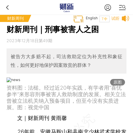
财新周刊
English
试听
T中
财新周刊｜刑事被害人之困
2023年12月18日第49期
被告方大多赔不起，司法救助定位为补充性和象征
性，如何更好地保护因案致贫的群体？
原图
资料图：法槌。经过近20年实践，有学者用“喜忧
参半”来形容刑事被害人救助制度的发展。相关立法
曾被立法机关纳入预备项目，但至今没有实质进
展。图：视觉中国
文｜财新周刊 黄雨馨
26年前，安徽马鞍山和县南北少林武术学校发