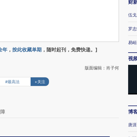
财
伍戈
罗志
易峘
全年
，
按此收藏单期
，随时起刊，免费快递。]
视
版面编辑：肖子何
#最高法
+关注
保障
博
唐涯