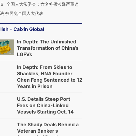
06
全国人大常委会：六名将领涉嫌严重违
法 被罢免全国人大代表
lish - Caixin Global
In Depth: The Unfinished
Transformation of China’s
LGFVs
In Depth: From Skies to
Shackles, HNA Founder
Chen Feng Sentenced to 12
Years in Prison
U.S. Details Steep Port
Fees on China-Linked
Vessels Starting Oct. 14
The Shady Deals Behind a
Veteran Banker’s