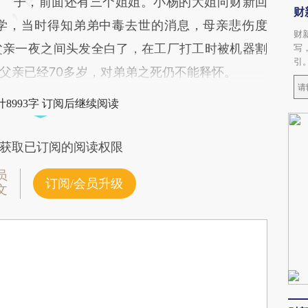
子，前面还有三个姐姐。小杨的大姐向财新回
财
学，当时得知弟弟中毒去世的消息，母亲悲伤度
财
父亲一夜之间头发全白了，在工厂打工时被机器割
写
引
父亲已经70多岁，对弟弟之死仍不能释怀。
8993字 订阅后继续阅读
获取已订阅的阅读权限
员
订阅/会员升级
文