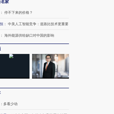
新名家
：
停不下来的价格？
恒
：
中美人工智能竞争：道路比技术更重要
：
海外能源供给缺口对中国的影响
频
客
：
多看少动