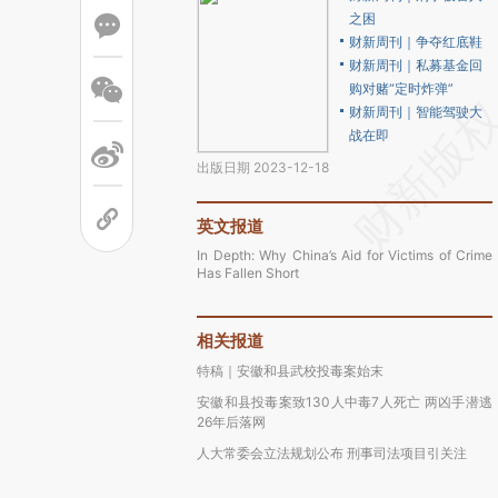
之困
财新周刊｜争夺红底鞋
财新周刊｜私募基金回
购对赌“定时炸弹”
财新周刊｜智能驾驶大
战在即
出版日期 2023-12-18
英文报道
In Depth: Why China’s Aid for Victims of Crime
Has Fallen Short
相关报道
特稿｜安徽和县武校投毒案始末
安徽和县投毒案致130人中毒7人死亡 两凶手潜逃
26年后落网
人大常委会立法规划公布 刑事司法项目引关注