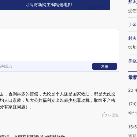
知识
订阅财新网主编精选电邮
受伤
丁金
村夫
续加
吴晓
新网观点
发布
最
20:
去，否则再多的赔偿，无论是个人还是国家救助，都是无效投
均人口素质；加大公共福利支出以减少犯罪动机；取缔不合格
17:
分有家庭问题）。
空”
1
·
回复
15:
资超
的事情，不能指望财政紧张的时候做