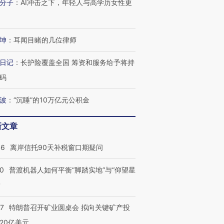
分子
：
AI冲击之下，年轻人与高学历女性更
坤
：
耳闻目睹的几位律师
日记
：
长护险覆盖全国 筹资和服务给予将持
码
波
：
“沉睡”的10万亿元公积金
新文章
46
离岸信托90天补税窗口期疑问
00
普渡机器人如何平衡“脚踏实地”与“仰望星
？
57
特朗普召开矿业圆桌会 拟向关键矿产投
20亿美元