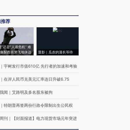
辑推荐
侵”还是“人道危机” 难
撕裂西班牙飞地休达
显影｜瓜农的漫长等待
｜
宇树发行市值610亿 先行者的加速和考验
｜
在岸人民币兑美元汇率连日升破6.75
我闻
｜
艾路明及多名股东被拘
｜
特朗普再签两份行政令限制出生公民权
周刊
｜
【封面报道】电力现货市场元年突进