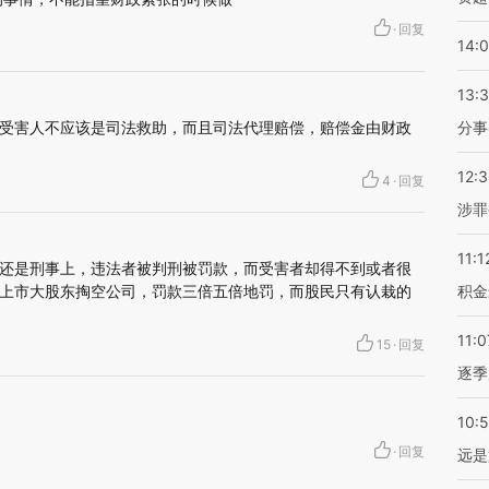
·
回复
14:
13:
受害人不应该是司法救助，而且司法代理赔偿，赔偿金由财政
分事
12:
4
·
回复
涉罪
11:1
还是刑事上，违法者被判刑被罚款，而受害者却得不到或者很
上市大股东掏空公司，罚款三倍五倍地罚，而股民只有认栽的
积金
11:0
15
·
回复
逐季
。
10:
·
回复
远是