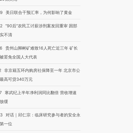
09
美日联合干预汇率，为何影响了黄金
32
“90后”农民工讨薪涉刑案发回重审 因部
实不清
36
贵州山脚树矿难致16人死亡近三年 矿长
被罢免全国人大代表
2
非京籍五环内购房社保降至一年 北京市公
最高可贷340万元
7
寒武纪上半年净利润同比翻倍 营收增速
放缓
53
对话｜邱仁宗：临床研究参与者的安全永
第一位