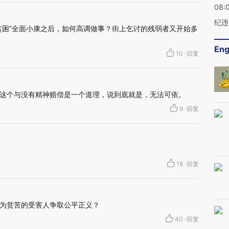
08:
纪违
贫困”全面小康之后，如何高调做事？街上乞讨的残弱者又开始多
Eng
10
·
回复
这个与没有精神赔偿是一个道理，说到底就是，无法可依。
9
·
回复
18
·
回复
为贫苦的受害人争取公平正义？
40
·
回复