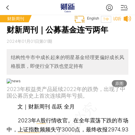
财新周刊
English
试听
T中
财新周刊｜公募基金连亏两年
2024年01月01日第01期
结构性牛市中成长起来的明星基金经理更偏好成长风
格股票，即使行业下跌也坚定持有
原图
2023年权益类产品延续2022年的跌势，出现了中
国公募历史上首次连续两年亏损。
文｜财新周刊 岳跃 全月
2023年
A股
行情收官。在全年震荡下跌的市场
中，
上证指数
频频失守3000点，最终收报2974.93