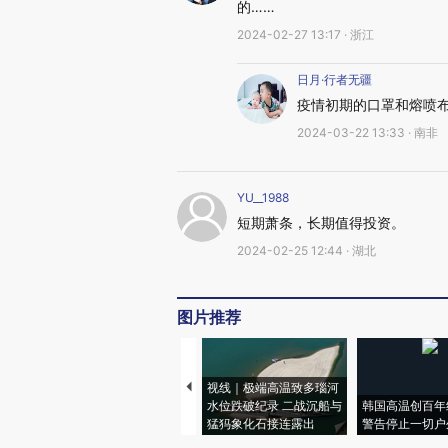
的……
2024-02-27 13:17 · 浙江
日月·行者无疆
疫情初期的口罩和熔喷
2024-03-22 13:33 · 南非
YU__1988
短期萧条，长期值得投资。
2024-02-25 12:44 · 湖北
图片推荐
视线｜极端高温致多瑙河
水位跌破纪录 二战沉船与
韩国高温创百年
猛犸象化石接连露出
警告停止一切户