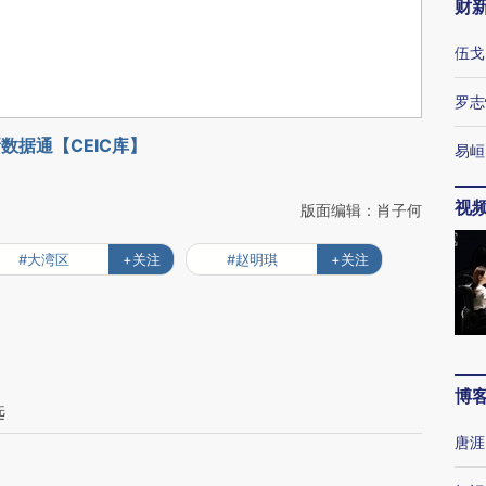
财
伍戈
罗志
数据通【CEIC库】
易峘
视
版面编辑：肖子何
#大湾区
+关注
#赵明琪
+关注
博
选
唐涯