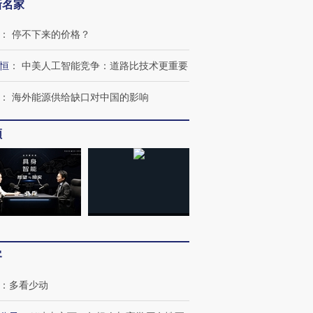
新名家
：
停不下来的价格？
恒
：
中美人工智能竞争：道路比技术更重要
：
海外能源供给缺口对中国的影响
频
客
：
多看少动