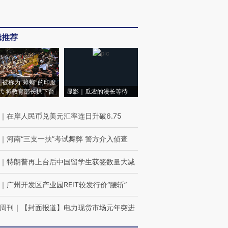
辑推荐
|被称为“蟑螂”的印度
代 将教育部长拱下台
显影｜瓜农的漫长等待
｜
在岸人民币兑美元汇率连日升破6.75
｜
河南“三支一扶”考试舞弊 警方介入侦查
｜
特朗普再上台后中国留学生获签数量大减
｜
广州开发区产业园REIT较发行价“腰斩”
周刊
｜
【封面报道】电力现货市场元年突进