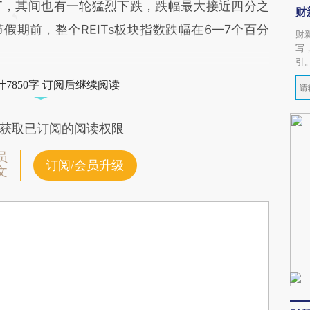
IT，其间也有一轮猛烈下跌，跌幅最大接近四分之
财
期前，整个REITs板块指数跌幅在6—7个百分
财
写
引
7850字 订阅后继续阅读
获取已订阅的阅读权限
员
订阅/会员升级
文