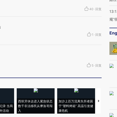
40
·
回复
13:1
规”
布
Eng
1
·
回复
5
·
回复
西班牙休达进入紧急状态
加沙上百万流离失所者困
马航飞行员
纪录 当局
数千非法移民从摩洛哥闯
于“塑料烤箱” 高温引发健
粒摇头丸 尿
外活动
入
康危机
毒品