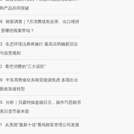
和产品共同突破
56
财新调查｜7月消费或有反弹、出口维持
 受哪些因素带动？
42
生态环境法典将施行 最高法明确新旧法
与追责规则
0
看空消费的“三大误区”
59
中东局势催化东南亚能源焦虑 多国出台
新政加速转型
05
分析｜贝森特操盘稳日元，操作巧思能否
美日货币基本面
1
从美国“最新十佳”看纯财富管理公司发展