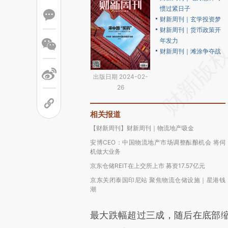
惯过紧日子
财新周刊｜玄学投资梦
财新周刊｜货币政策开
年发力
财新周刊｜滩涂争夺战
出版日期 2024-02-
26
相关报道
【财新周刊】财新周刊｜物流地产吸金
安博CEO：中国物流地产市场调整酝酿机会 将伺
机做大业务
京东仓储REIT在上交所上市 募资17.57亿元
京东关闭泰国印尼站 聚焦物流仓储设施｜星港钱
潮
最大跌幅超过三成，随后在底部