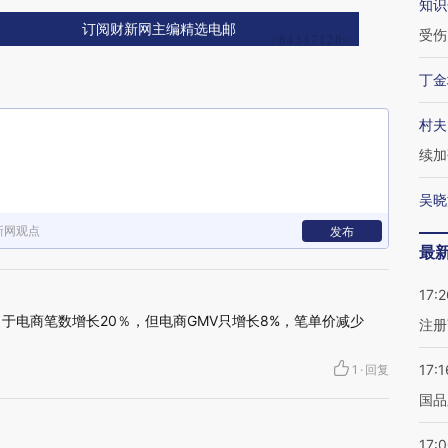
知识
订阅财新网主编精选电邮
受伤
丁金
村夫
续加
吴晓
新网观点
发布
最
17:2
于电商笔数增长20％，但电商GMV只增长8%，笔单价减少
注册
17:1
1
·
回复
国品
17: