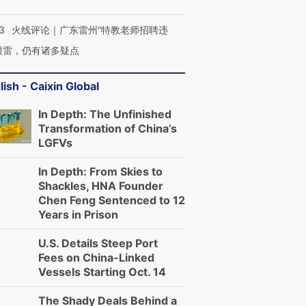
3
火线评论｜广东雷州“特教老师招聘违
很雷，仍有诸多疑点
lish - Caixin Global
In Depth: The Unfinished
Transformation of China’s
LGFVs
In Depth: From Skies to
Shackles, HNA Founder
Chen Feng Sentenced to 12
Years in Prison
U.S. Details Steep Port
Fees on China-Linked
跨国走私7万
视线｜HYROX的吸金
视线｜被
Vessels Starting Oct. 14
检体内含3种
术：是什么让中产们甘
泽连斯基密集出访美英 索
度Z世代
心“花钱找虐”？
要防空导弹“救急”
育部长拱
The Shady Deals Behind a