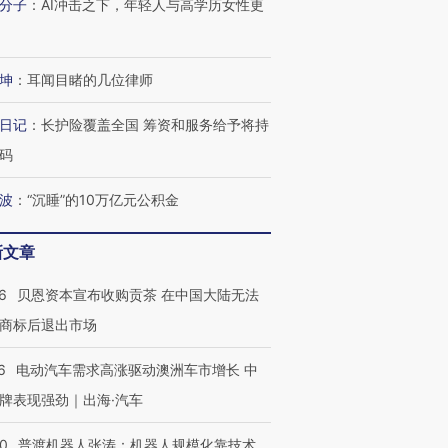
分子
：
AI冲击之下，年轻人与高学历女性更
坤
：
耳闻目睹的几位律师
日记
：
长护险覆盖全国 筹资和服务给予将持
码
波
：
“沉睡”的10万亿元公积金
新文章
6
贝恩资本宣布收购贡茶 在中国大陆无法
商标后退出市场
6
电动汽车需求高涨驱动澳洲车市增长 中
牌表现强劲｜出海·汽车
00
普渡机器人张涛：机器人规模化靠技术、