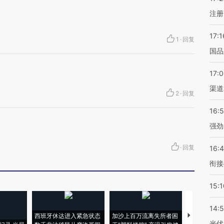
注册
17:1
1
·
回复
国品
17:
渠道
2
·
回复
16:
强劲
·
回复
16:
衔接
15:1
14:
西班牙休达进入紧急状态
加沙上百万流离失所者困
视线｜HYR
光伏