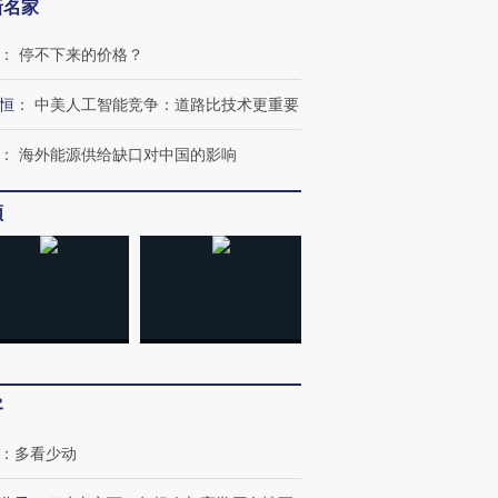
新名家
：
停不下来的价格？
恒
：
中美人工智能竞争：道路比技术更重要
：
海外能源供给缺口对中国的影响
频
客
：
多看少动