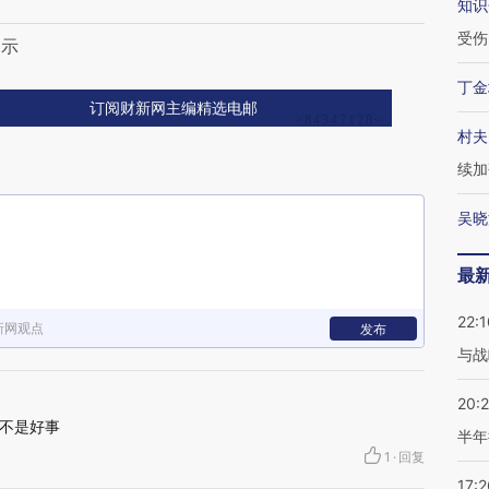
知识
受伤
启示
丁金
订阅财新网主编精选电邮
村夫
续加
吴晓
最
22:1
新网观点
发布
与战
20:
不是好事
半年
1
·
回复
17:2