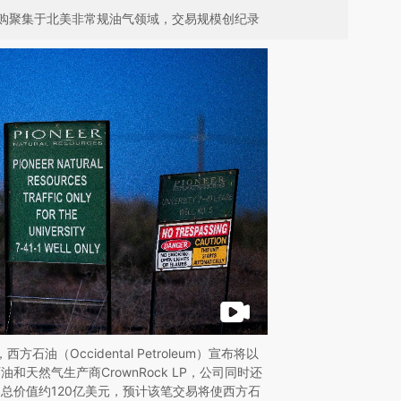
购聚集于北美非常规油气领域，交易规模创纪录
方石油（Occidental Petroleum）宣布将以
和天然气生产商CrownRock LP，公司同时还
总价值约120亿美元，预计该笔交易将使西方石