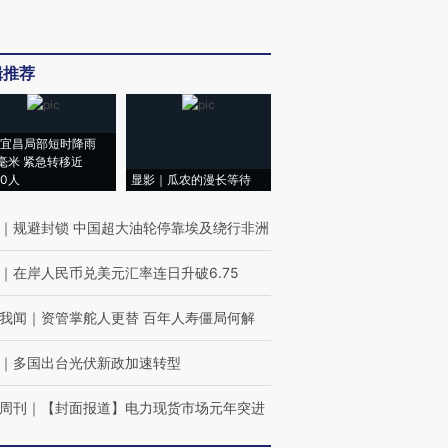
辑推荐
宜昌局部短时降雨
8毫米 紧急转移近
00人
显影｜瓜农的漫长等待
｜
规避封锁 中国超大油轮停靠埃及绕行非洲
｜
在岸人民币兑美元汇率连日升破6.75
我闻
｜
资管掌舵人更替 百年人寿僵局何解
｜
多国出台光伏新政加速转型
周刊
｜
【封面报道】电力现货市场元年突进