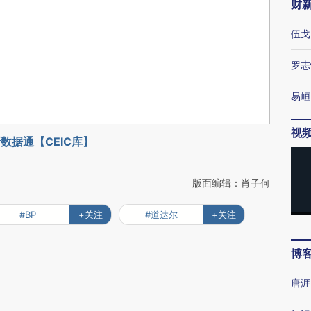
财
伍戈
罗志
易峘
视
数据通【CEIC库】
版面编辑：肖子何
#BP
+关注
#道达尔
+关注
博
唐涯