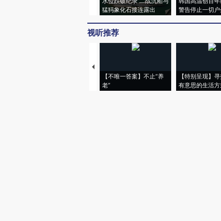
水位跌破纪录 二战沉船与
韩国高温创百年
猛犸象化石接连露出
警告停止一切户
视听推荐
【不唯一答案】不止“养
【特别呈现】寻
老”
有意思的生活方