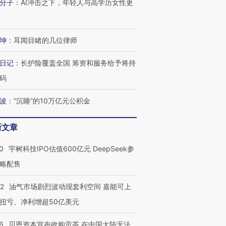
分子
：
AI冲击之下，年轻人与高学历女性更
坤
：
耳闻目睹的几位律师
日记
：
长护险覆盖全国 筹资和服务给予将持
码
波
：
“沉睡”的10万亿元公积金
新文章
0
宇树科技IPO估值600亿元 DeepSeek参
略配售
22
油气市场剧烈波动现套利空间 嘉能可上
扭亏、净利增超50亿美元
6
贝恩资本宣布收购贡茶 在中国大陆无法