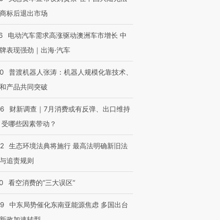
商标后退出市场
6
电动汽车需求高涨驱动澳洲车市增长 中
牌表现强劲｜出海·汽车
00
普渡机器人张涛：机器人规模化靠技术、
和产品共同突破
56
财新调查｜7月消费或有反弹、出口维持
 受哪些因素带动？
42
生态环境法典将施行 最高法明确新旧法
与追责规则
0
看空消费的“三大误区”
59
中东局势催化东南亚能源焦虑 多国出台
OX的吸金
马航飞行员跨国走私7万
视线｜被称为“蟑螂”的印
新政加速转型