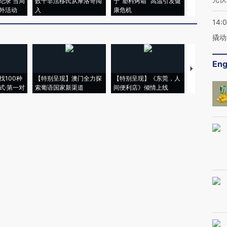
纪录 当局
数千非法移民从摩洛哥闯
于“塑料烤箱” 高温引发健
术：是什么
外活动
入
康危机
心“花钱找虐
14:
撬动
Eng
【推广】走
找100种
【特别呈现】澳门全力探
【特别呈现】《东莞，人
会，让数智科
式·第一对
索葡语国家新渠道
间便利店》倾情上线
业