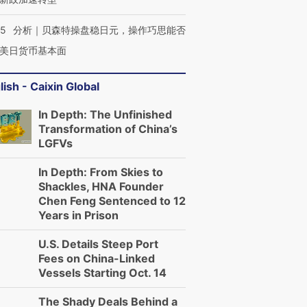
让中产们甘
粒摇头丸 尿检体内含3种
度Z世代 用街头抗争将教
秘鲁纳斯
”？
毒品
育部长拱下台
13人遇难
05
分析｜贝森特操盘稳日元，操作巧思能否
美日货币基本面
lish - Caixin Global
进第四届链博
【商旅对话】华住集团
技“链”接产
【特别呈现】寻找100种
CFO：不靠规模取胜，华
【特别呈
In Depth: The Unfinished
有意思的生活方式·第三对
住三大增长引擎是什么？
有意思的
Transformation of China’s
LGFVs
In Depth: From Skies to
Shackles, HNA Founder
Chen Feng Sentenced to 12
Years in Prison
U.S. Details Steep Port
Fees on China-Linked
Vessels Starting Oct. 14
The Shady Deals Behind a