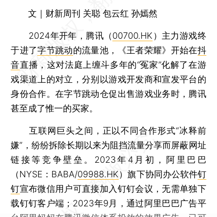
文｜财新周刊 关聪 包云红 孙嫣然
2024年开年，腾讯（
00700.HK
）主力游戏终
于进了
字节跳动
的流量池，《王者荣耀》开始在
抖
音
直播，这对法庭上缠斗多年的“冤家”化解了在游
戏渠道上的对立，分别以游戏开发商和宣发平台的
身份合作。在字节跳动仓促出售游戏业务时，腾讯
甚至成了惟一的买家。
互联网巨头之间，正以不同合作形式“冰释前
嫌”，纷纷拆除长期以来为阻挡流量分享而屏蔽网址
链接等竞争壁垒。2023年4月初，阿里巴巴
（NYSE：BABA/
09988.HK
）旗下协同办公软件
钉
钉
宣布微信用户可直接加入钉钉会议，无需单独下
载钉钉客户端；2023年9月，通过阿里巴巴广告平