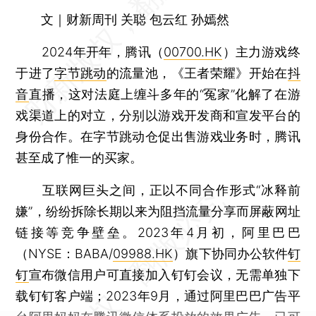
文｜财新周刊 关聪 包云红 孙嫣然
2024年开年，腾讯（
00700.HK
）主力游戏终
于进了
字节跳动
的流量池，《王者荣耀》开始在
抖
音
直播，这对法庭上缠斗多年的“冤家”化解了在游
戏渠道上的对立，分别以游戏开发商和宣发平台的
身份合作。在字节跳动仓促出售游戏业务时，腾讯
甚至成了惟一的买家。
互联网巨头之间，正以不同合作形式“冰释前
嫌”，纷纷拆除长期以来为阻挡流量分享而屏蔽网址
链接等竞争壁垒。2023年4月初，阿里巴巴
（NYSE：BABA/
09988.HK
）旗下协同办公软件
钉
钉
宣布微信用户可直接加入钉钉会议，无需单独下
载钉钉客户端；2023年9月，通过阿里巴巴广告平