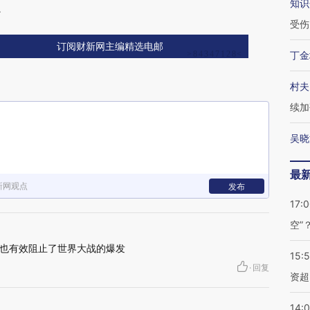
知识
么
受伤
订阅财新网主编精选电邮
丁金
村夫
续加
吴晓
最
新网观点
发布
17:
空”
也有效阻止了世界大战的爆发
15:
·
回复
资超
14: