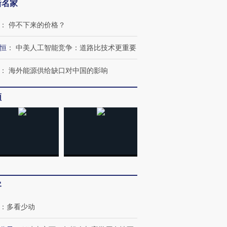
新名家
：
停不下来的价格？
恒
：
中美人工智能竞争：道路比技术更重要
：
海外能源供给缺口对中国的影响
频
客
：
多看少动