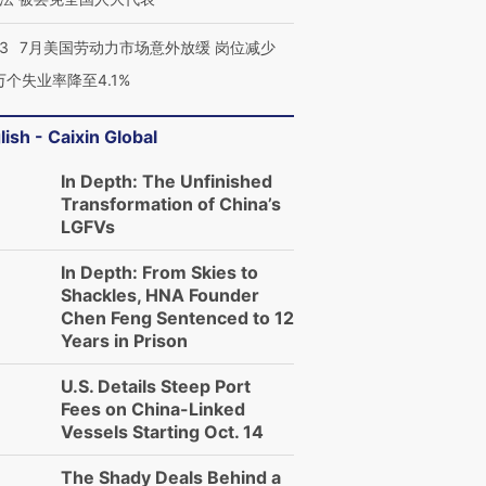
43
7月美国劳动力市场意外放缓 岗位减少
3万个失业率降至4.1%
lish - Caixin Global
In Depth: The Unfinished
Transformation of China’s
LGFVs
In Depth: From Skies to
Shackles, HNA Founder
Chen Feng Sentenced to 12
Years in Prison
U.S. Details Steep Port
Fees on China-Linked
Vessels Starting Oct. 14
The Shady Deals Behind a