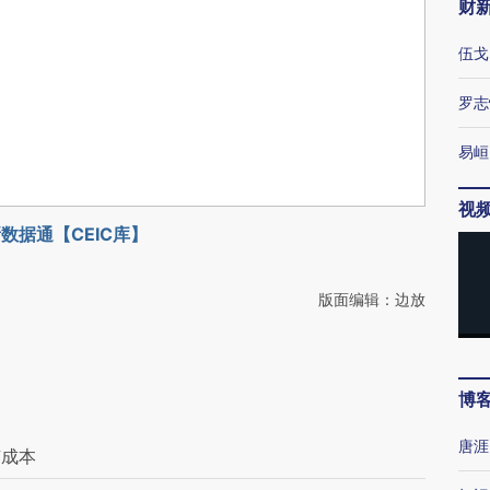
财
伍戈
罗志
易峘
视
数据通【CEIC库】
版面编辑：边放
博
唐涯
有成本