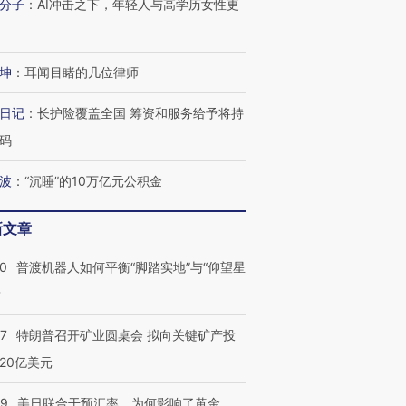
分子
：
AI冲击之下，年轻人与高学历女性更
坤
：
耳闻目睹的几位律师
日记
：
长护险覆盖全国 筹资和服务给予将持
码
波
：
“沉睡”的10万亿元公积金
新文章
00
普渡机器人如何平衡“脚踏实地”与“仰望星
？
57
特朗普召开矿业圆桌会 拟向关键矿产投
20亿美元
09
美日联合干预汇率，为何影响了黄金