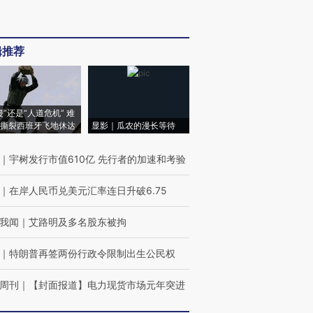
辑推荐
侵”还是“人道危机” 难
撕裂西班牙飞地休达
显影｜瓜农的漫长等待
｜
宇树发行市值610亿 先行者的加速和考验
｜
在岸人民币兑美元汇率连日升破6.75
我闻
｜
艾路明及多名股东被拘
｜
特朗普再签两份行政令限制出生公民权
周刊
｜
【封面报道】电力现货市场元年突进