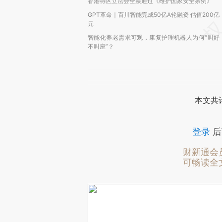
香港特区立法会全票通过《维护国家安全条例》
GPT革命｜百川智能完成50亿A轮融资 估值200亿
元
智能化养老需求可观，康复护理机器人为何“叫好
不叫座”？
本文共计
登录
后
财新通会
可畅读全