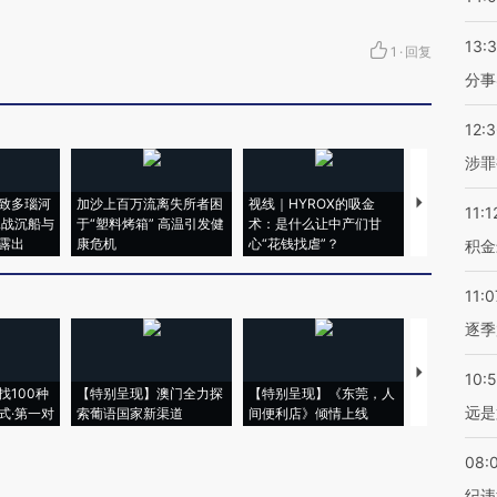
13:
1
·
回复
分事
12:
涉罪
致多瑙河
加沙上百万流离失所者困
视线｜HYROX的吸金
马航飞行员
11:1
二战沉船与
于“塑料烤箱” 高温引发健
术：是什么让中产们甘
粒摇头丸 尿
露出
康危机
心“花钱找虐”？
毒品
积金
11:0
逐季
【推广】走
10:
找100种
【特别呈现】澳门全力探
【特别呈现】《东莞，人
会，让数智科
远是
式·第一对
索葡语国家新渠道
间便利店》倾情上线
业
08:
纪违