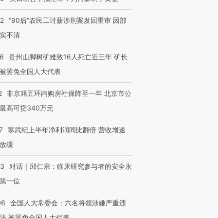
32
“90后”农民工讨薪涉刑案发回重审 因部
实不清
36
贵州山脚树矿难致16人死亡近三年 矿长
被罢免全国人大代表
跨国走私7万
视线｜被称为“蟑螂”的印
视线｜“入侵”还是“人道危
2
非京籍五环内购房社保降至一年 北京市公
检体内含3种
度Z世代 用街头抗争将教
机”？难民潮撕裂西班牙
秘鲁纳斯
育部长拱下台
飞地休达
13人遇难
最高可贷340万元
7
寒武纪上半年净利润同比翻倍 营收增速
放缓
进第四届链博
【商旅对话】华住集团
53
对话｜邱仁宗：临床研究参与者的安全永
技“链”接产
【特别呈现】寻找100种
CFO：不靠规模取胜，华
【特别呈
第一位
有意思的生活方式·第三对
住三大增长引擎是什么？
有意思的
06
全国人大常委会：六名将领涉嫌严重违
法 被罢免全国人大代表