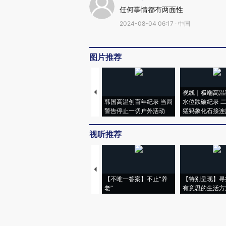
任何事情都有两面性
2024-08-04 06:17 · 中国
图片推荐
视线｜极端高温
韩国高温创百年纪录 当局
水位跌破纪录 
警告停止一切户外活动
猛犸象化石接连
视听推荐
【不唯一答案】不止“养
【特别呈现】寻
老”
有意思的生活方