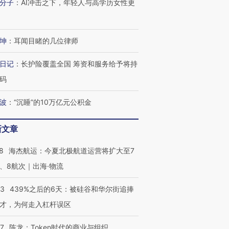
分子
：
AI冲击之下，年轻人与高学历女性更
坤
：
耳闻目睹的几位律师
日记
：
长护险覆盖全国 筹资和服务给予将持
码
波
：
“沉睡”的10万亿元公积金
新文章
8
海杰航运：今夏北极航道运营将扩大至7
、8航次｜出海·物流
53
439%之后的6天：被硅谷和华尔街追捧
才，为何走入杠杆误区
07
陈龙：Token时代的商业与组织