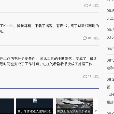
4
·
回复
09:
元二
Kindle、降噪耳机，下载了播客、有声书，充了财新和南周的
09:
时光。
0.1
10
·
回复
09:
理工作的充分必要条件。 通讯工具的不断迭代，变成了，最终
08:
勤时间也变成了工作时间，过往的看剧看书变成了处理工作，
速和
11
·
回复
08:
置；
LU
州建
西班牙休达进入紧急状态
加沙上百万流离失所者困
视线｜HYR
08: