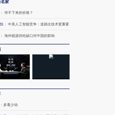
新名家
：
停不下来的价格？
恒
：
中美人工智能竞争：道路比技术更重要
：
海外能源供给缺口对中国的影响
频
客
：
多看少动