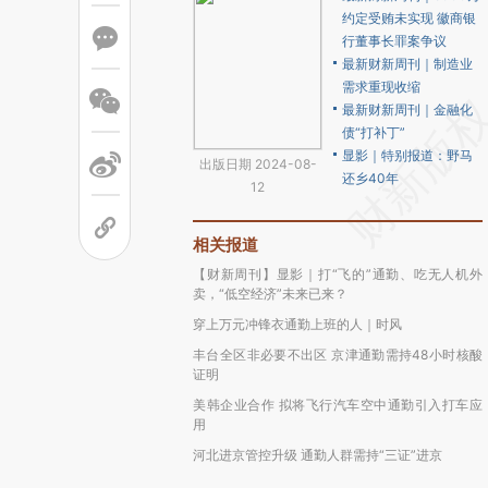
约定受贿未实现 徽商银
行董事长罪案争议
最新财新周刊｜制造业
需求重现收缩
最新财新周刊｜金融化
债“打补丁”
显影｜特别报道：野马
出版日期 2024-08-
还乡40年
12
相关报道
【财新周刊】显影｜打“飞的”通勤、吃无人机外
卖，“低空经济”未来已来？
穿上万元冲锋衣通勤上班的人｜时风
丰台全区非必要不出区 京津通勤需持48小时核酸
证明
美韩企业合作 拟将飞行汽车空中通勤引入打车应
用
河北进京管控升级 通勤人群需持“三证”进京