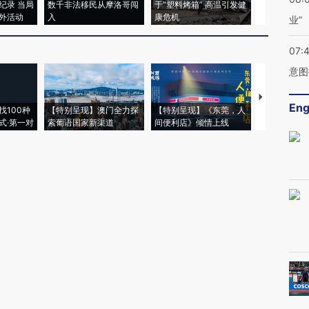
纪录 当局
数千非法移民从摩洛哥闯
于“塑料烤箱” 高温引发健
术：是什么
外活动
入
康危机
心“花钱找虐
业”
07:
意图
【推广】走
Eng
找100种
【特别呈现】澳门全力探
【特别呈现】《东莞，人
会，让数智科
式·第一对
索葡语国家新渠道
间便利店》倾情上线
业