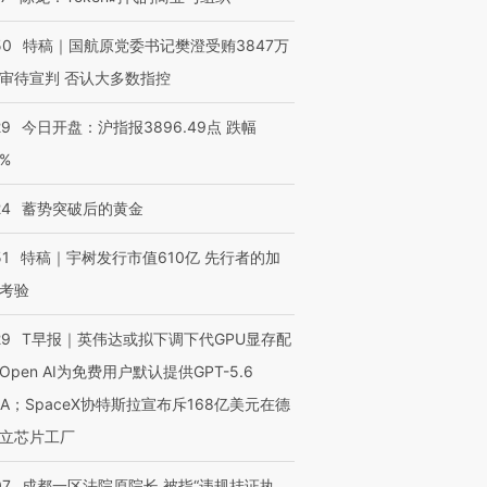
50
特稿｜国航原党委书记樊澄受贿3847万
审待宣判 否认大多数指控
29
今日开盘：沪指报3896.49点 跌幅
0%
24
蓄势突破后的黄金
51
特稿｜宇树发行市值610亿 先行者的加
考验
29
T早报｜英伟达或拟下调下代GPU显存配
Open AI为免费用户默认提供GPT-5.6
NA；SpaceX协特斯拉宣布斥168亿美元在德
立芯片工厂
OX的吸金
马航飞行员跨国走私7万
视线｜被称为“蟑螂”的印
07
成都一区法院原院长 被指“违规挂证执