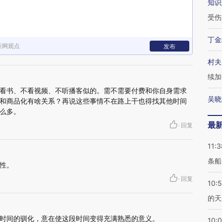
知识
受伤
丁金
新网观点
发布
村夫
续加
看书、不看视频、不听播客似的。需不需要付费和你自身需求
吴晓
和商品化有啥关系？再说这些事情不在路上干也得找其他时间
么多。
最
·
回复
11:3
条船
性。
·
回复
10:
的天
时间的驯化，意在使这段时间变得充满熟悉的意义。
10: