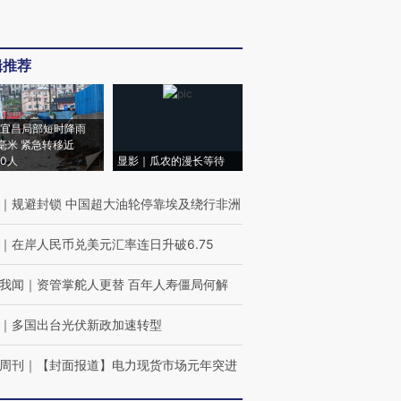
辑推荐
宜昌局部短时降雨
8毫米 紧急转移近
00人
显影｜瓜农的漫长等待
｜
规避封锁 中国超大油轮停靠埃及绕行非洲
｜
在岸人民币兑美元汇率连日升破6.75
我闻
｜
资管掌舵人更替 百年人寿僵局何解
｜
多国出台光伏新政加速转型
周刊
｜
【封面报道】电力现货市场元年突进