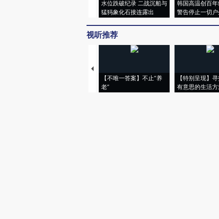
水位跌破纪录 二战沉船与
韩国高温创百年
猛犸象化石接连露出
警告停止一切户
视听推荐
【不唯一答案】不止“养
【特别呈现】寻
老”
有意思的生活方