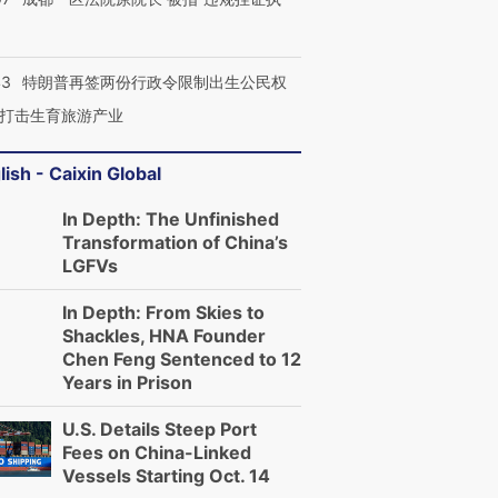
让中产们甘
粒摇头丸 尿检体内含3种
度Z世代 用街头抗争将教
秘鲁纳斯
”？
毒品
育部长拱下台
13人遇难
43
特朗普再签两份行政令限制出生公民权
打击生育旅游产业
进第四届链博
【商旅对话】华住集团
lish - Caixin Global
技“链”接产
【特别呈现】寻找100种
CFO：不靠规模取胜，华
【特别呈
有意思的生活方式·第三对
住三大增长引擎是什么？
有意思的
In Depth: The Unfinished
Transformation of China’s
LGFVs
In Depth: From Skies to
Shackles, HNA Founder
Chen Feng Sentenced to 12
Years in Prison
U.S. Details Steep Port
Fees on China-Linked
Vessels Starting Oct. 14