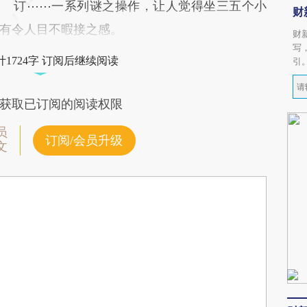
订⋯⋯一系列谜之操作，让人觉得坐三五个小
财
有令人目不暇接之感。
财
写
1724字 订阅后继续阅读
引
获取已订阅的阅读权限
员
订阅/会员升级
文