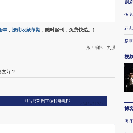
财
伍戈
罗志
全年
，
按此收藏单期
，随时起刊，免费快递。]
易峘
版面编辑：刘潇
视
谁友好？
订阅财新网主编精选电邮
博
唐涯