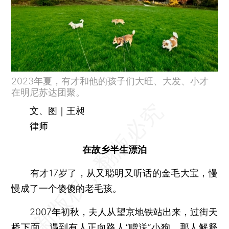
2023年夏，有才和他的孩子们大旺、大发、小才
在明尼苏达团聚。
文、图｜王昶
律师
在故乡半生漂泊
有才17岁了，从又聪明又听话的金毛大宝，慢
慢成了一个傻傻的老毛孩。
2007年初秋，夫人从望京地铁站出来，过街天
桥下面，遇到有人正向路人“赠送”小狗。那人解释