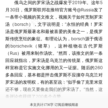
俄乌之间的罗宋汤之战爆发于2019年。这年5
月30日，俄罗斯联邦在推特官方账号@Russia发了
一条带小视频的英文推文，视频关于如何烹制罗宋
汤（borsch），文字说明是：“永恒的经典！罗宋
汤是俄罗斯最著名和最被喜爱的美食之一，是俄罗
斯传统烹饪的象征。有理论认为，borsch源于俄语
的borschevik（猪草），这种植物在古代罗斯
（Rus）被用来制作汤饮。”然而，该推文的第一条
回应就指出，罗宋汤是乌克兰的传统菜，俄罗斯这
样宣称是它实施文化挪用的又一证据。随后的260
多条回应，基本都是抨击俄罗斯不应攘夺乌克兰对
罗宋汤的发明权，有的甚至说：“似乎偷了克里米亚
还不够，现在又要偷走我们的罗宋汤了。”当然，这
条评论也获得了200多个点赞。
本文共计1736字 订阅后继续阅读