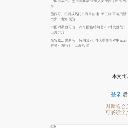
中国汽车出口墨西哥暴增 借道入美受阻｜出海·汽
车
墨西哥、巴西成热门出海目的地 “新三样”和电商潜
力大｜出海·投资
中国对墨西哥出口汽车面临特朗普2.0时代挑战｜
出海·汽车
经贸创历史新高，特朗普2.0时代墨西哥对中企还
有吸引力吗？｜出海·投资
本文共计
登录
后
财新通会
可畅读全