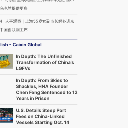
乌克兰提供更多
24
人事观察｜上海55岁女副市长解冬进京
中国侨联副主席
lish - Caixin Global
In Depth: The Unfinished
Transformation of China’s
LGFVs
In Depth: From Skies to
Shackles, HNA Founder
Chen Feng Sentenced to 12
Years in Prison
U.S. Details Steep Port
Fees on China-Linked
Vessels Starting Oct. 14