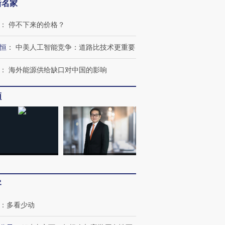
新名家
：
停不下来的价格？
恒
：
中美人工智能竞争：道路比技术更重要
：
海外能源供给缺口对中国的影响
频
客
：
多看少动