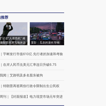
辑推荐
侵”还是“人道危机” 难
撕裂西班牙飞地休达
显影｜瓜农的漫长等待
｜
宇树发行市值610亿 先行者的加速和考验
｜
在岸人民币兑美元汇率连日升破6.75
我闻
｜
艾路明及多名股东被拘
｜
特朗普再签两份行政令限制出生公民权
周刊
｜
【封面报道】电力现货市场元年突进