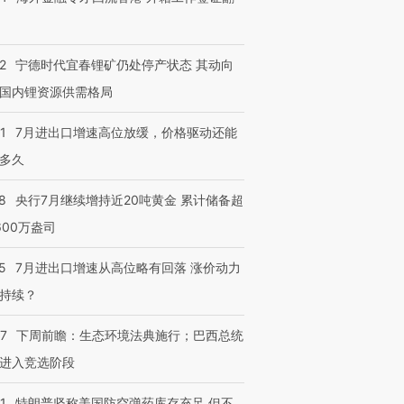
2
宁德时代宜春锂矿仍处停产状态 其动向
国内锂资源供需格局
1
7月进出口增速高位放缓，价格驱动还能
多久
8
央行7月继续增持近20吨黄金 累计储备超
600万盎司
5
7月进出口增速从高位略有回落 涨价动力
持续？
07
下周前瞻：生态环境法典施行；巴西总统
进入竞选阶段
1
特朗普坚称美国防空弹药库存充足 但不