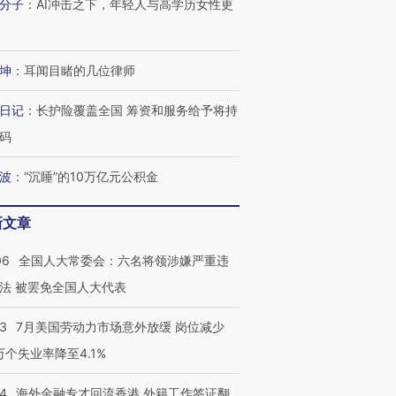
分子
：
AI冲击之下，年轻人与高学历女性更
坤
：
耳闻目睹的几位律师
日记
：
长护险覆盖全国 筹资和服务给予将持
码
波
：
“沉睡”的10万亿元公积金
新文章
06
全国人大常委会：六名将领涉嫌严重违
法 被罢免全国人大代表
43
7月美国劳动力市场意外放缓 岗位减少
3万个失业率降至4.1%
14
海外金融专才回流香港 外籍工作签证翻