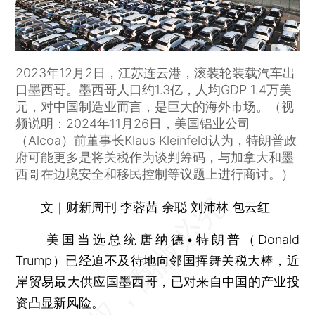
2023年12月2日，江苏连云港，滚装轮装载汽车出
口墨西哥。墨西哥人口约1.3亿，人均GDP 1.4万美
元，对中国制造业而言，是巨大的海外市场。（视
频说明：2024年11月26日，美国铝业公司
（Alcoa）前董事长Klaus Kleinfeld认为，特朗普政
府可能更多是将关税作为谈判筹码，与加拿大和墨
西哥在边境安全和移民控制等议题上进行商讨。）
文｜财新周刊 李蓉茜 余聪 刘沛林 包云红
美国当选总统唐纳德•特朗普（Donald
Trump）已经迫不及待地向邻国挥舞关税大棒，近
岸贸易最大供应国墨西哥，已对来自中国的产业投
资凸显新风险。