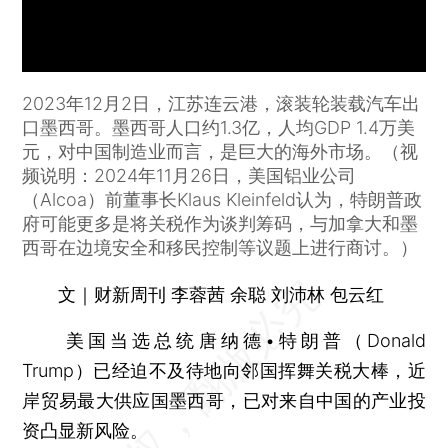
2023年12月2日，江苏连云港，滚装轮装载汽车出
口墨西哥。墨西哥人口约1.3亿，人均GDP 1.4万美
元，对中国制造业而言，是巨大的海外市场。（视
频说明：2024年11月26日，美国铝业公司
（Alcoa）前董事长Klaus Kleinfeld认为，特朗普政
府可能更多是将关税作为谈判筹码，与加拿大和墨
西哥在边境安全和移民控制等议题上进行商讨。）
文｜财新周刊 李蓉茜 余聪 刘沛林 包云红
美国当选总统唐纳德•特朗普（Donald
Trump）已经迫不及待地向邻国挥舞关税大棒，近
岸贸易最大供应国墨西哥，已对来自中国的产业投
资凸显新风险。