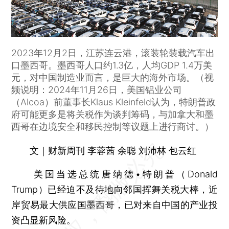
2023年12月2日，江苏连云港，滚装轮装载汽车出
口墨西哥。墨西哥人口约1.3亿，人均GDP 1.4万美
元，对中国制造业而言，是巨大的海外市场。（视
频说明：2024年11月26日，美国铝业公司
（Alcoa）前董事长Klaus Kleinfeld认为，特朗普政
府可能更多是将关税作为谈判筹码，与加拿大和墨
西哥在边境安全和移民控制等议题上进行商讨。）
文｜财新周刊 李蓉茜 余聪 刘沛林 包云红
美国当选总统唐纳德•特朗普（Donald
Trump）已经迫不及待地向邻国挥舞关税大棒，近
岸贸易最大供应国墨西哥，已对来自中国的产业投
资凸显新风险。