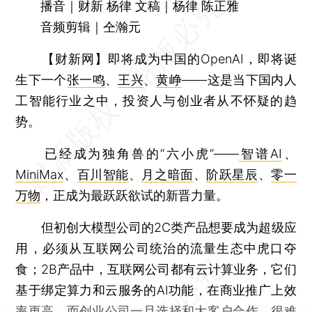
播音｜财新 杨律 文稿｜杨律 陈正雅
音频剪辑｜仝瀚元
【财新网】
即将成为中国的OpenAI，即将诞
生下一个
张一鸣
、
王兴
、
黄峥
——这是当下国内人
工智能行业之中，投资人与创业者从不怀疑的趋
势。
已经成为独角兽的“六小虎”——
智谱AI
、
MiniMax
、
百川智能
、
月之暗面
、
阶跃星辰
、
零一
万物
，正成为最跃跃欲试的新晋力量。
但初创大模型公司的2C类产品想要成为超级应
用，必须从互联网公司统治的流量生态中虎口夺
食；2B产品中，互联网公司都有云计算业务，它们
基于绑定算力和云服务的AI功能，在商业推广上效
率更高。而创业公司一旦选择和大客户合作，很难