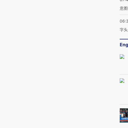
意图
06:
字头
Eng