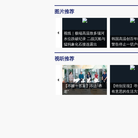
图片推荐
视线｜极端高温致多瑙河
水位跌破纪录 二战沉船与
韩国高温创百年
猛犸象化石接连露出
警告停止一切户
视听推荐
【不唯一答案】不止“养
【特别呈现】寻
老”
有意思的生活方