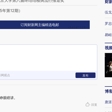
北京大学第八届终结结核病流行报道奖
财
5年第12期）
伍戈
罗志
订阅财新网主编精选电邮
易峘
视
新网观点
发布
博
睁眼瞎讲。
唐涯
·
回复