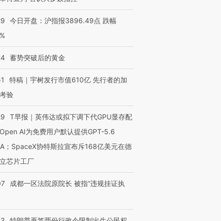
29
今日开盘：沪指报3896.49点 跌幅
0%
24
蓄势突破后的黄金
51
特稿｜宇树发行市值610亿 先行者的加
考验
29
T早报｜英伟达或拟下调下代GPU显存配
Open AI为免费用户默认提供GPT-5.6
NA；SpaceX协特斯拉宣布斥168亿美元在德
立芯片工厂
07
成都一区法院原院长 被指“违规挂证执
43
特朗普再签两份行政令限制出生公民权