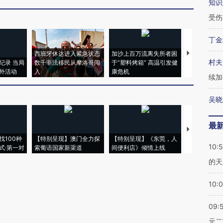
知识
受伤
丁金
西班牙休达进入紧急状态
加沙上百万流离失所者困
视线｜HYR
村夫
纪录 当局
数千非法移民从摩洛哥闯
于“塑料烤箱” 高温引发健
术：是什么
外活动
入
康危机
心“花钱找虐
续加
吴晓
最
【推广】走
找100种
【特别呈现】澳门全力探
【特别呈现】《东莞，人
会，让数智科
10:
式·第一对
索葡语国家新渠道
间便利店》倾情上线
业
的天
10:
09:
元二