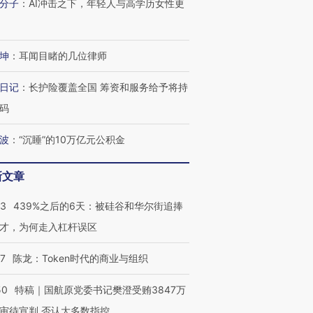
分子
：
AI冲击之下，年轻人与高学历女性更
坤
：
耳闻目睹的几位律师
OX的吸金
马航飞行员跨国走私7万
视线｜被称为“蟑螂”的印
日记
：
长护险覆盖全国 筹资和服务给予将持
让中产们甘
粒摇头丸 尿检体内含3种
度Z世代 用街头抗争将教
秘鲁纳斯
”？
毒品
育部长拱下台
13人遇难
码
波
：
“沉睡”的10万亿元公积金
新文章
进第四届链博
【商旅对话】华住集团
技“链”接产
【特别呈现】寻找100种
CFO：不靠规模取胜，华
【特别呈
53
439%之后的6天：被硅谷和华尔街追捧
有意思的生活方式·第三对
住三大增长引擎是什么？
有意思的
才，为何走入杠杆误区
07
陈龙：Token时代的商业与组织
50
特稿｜国航原党委书记樊澄受贿3847万
审待宣判 否认大多数指控