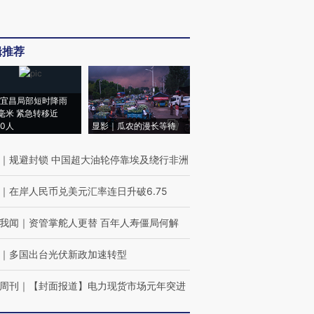
辑推荐
宜昌局部短时降雨
8毫米 紧急转移近
00人
显影｜瓜农的漫长等待
｜
规避封锁 中国超大油轮停靠埃及绕行非洲
｜
在岸人民币兑美元汇率连日升破6.75
我闻
｜
资管掌舵人更替 百年人寿僵局何解
｜
多国出台光伏新政加速转型
周刊
｜
【封面报道】电力现货市场元年突进