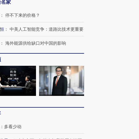
新名家
：
停不下来的价格？
恒
：
中美人工智能竞争：道路比技术更重要
：
海外能源供给缺口对中国的影响
频
客
：
多看少动