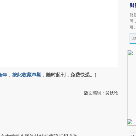
财
财
写
引
全年
，
按此收藏单期
，随时起刊，免费快递。]
版面编辑：吴秋晗