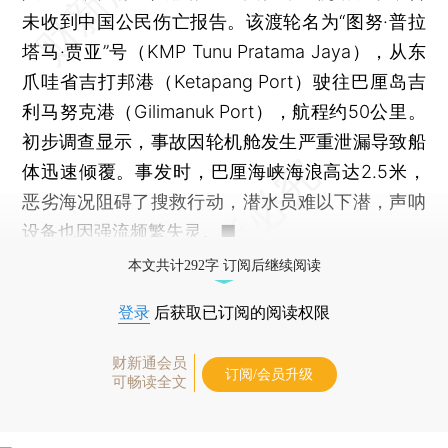
未收到中国公民伤亡报告。该渡轮名为“图努·普拉
塔马·贾亚”号（KMP Tunu Pratama Jaya），从东
爪哇省吉打邦港（Ketapang Port）驶往巴厘岛吉
利马努克港（Gilimanuk Port），航程约50公里。
初步调查显示，事故因轮机舱发生严重泄漏导致船
体迅速倾覆。事发时，巴厘海峡海浪高达2.5米，
恶劣海况阻碍了搜救行动，潜水员难以下潜，声呐
设备也因强流频繁失灵。■
本文共计292字 订阅后继续阅读
登录
后获取已订阅的阅读权限
财新通会员
订阅/会员升级
可畅读全文