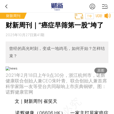
财新周刊
试听
T中
财新周刊｜“癌症早筛第一股”垮了
2025年10月27日第41期
曾经的高光时刻，变成一地鸡毛，如何开始？怎样结
束？
原图
2021年2月18日上午9点30分，浙江杭州市，诺辉
健康联合创始人兼CEO朱叶青、联合创始人兼首席
科学家陈一友等登台共同敲响上市庆典铜锣。图：
诺辉健康官网
文｜财新周刊 崔笑天
诺辉健康
（
06606.HK
），一家主打居家癌症