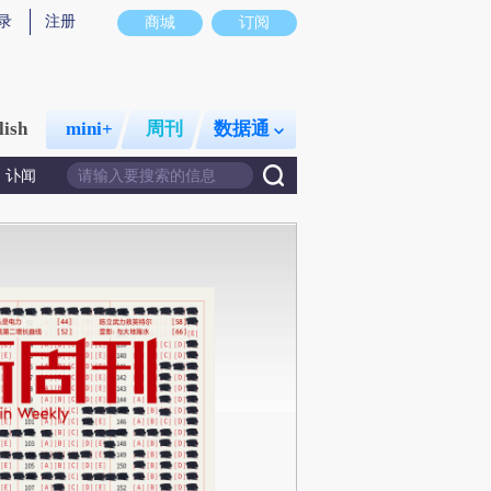
录
注册
商城
订阅
lish
mini+
周刊
数据通
讣闻