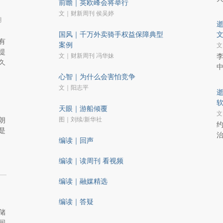
前瞻｜英欧峰会将举行
文｜财新周刊 侯吴婷
月
国风｜千万外卖骑手权益保障典型
有
案例
文
提
文｜财新周刊 冯华妹
李
久
心智｜为什么会害怕竞争
文｜阳志平
逝
天眼｜游船倾覆
文
图｜刘续/新华社
朗
约
是
编读｜回声
编读｜读周刊 看视频
编读｜融媒精选
编读｜答疑
储
间