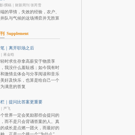
影/撰稿｜财新周刊 张芮雪
极端的旱情，失效的经验，农户、
打井队与气候的这场博弈并无胜算
副刊
Supplement
随笔｜离开职场之后
｜蒋金晗
年轻时求生存拿高薪安于物质享
受，我没什么羞耻感；如今我有时
间和激情去体会与分享阅读和音乐
的美好及快乐，也算是给自己一个
较为满意的答复
专栏｜提问比答案更重要
｜严飞
这个世界一定会奖励那些会提问的
人，而不是只会背诵答案的人。真
正的成长是点燃一团火，而最好的
种，正是一个接一个“为什么”