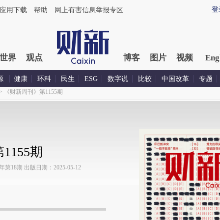
登
应用下载
帮助
网上有害信息举报专区
世界
观点
博客
图片
视频
Eng
源
健康
环科
民生
ESG
数字说
比较
中国改革
专题
>
《财新周刊》第1155期
155期
18期 出版日期：2025-05-12