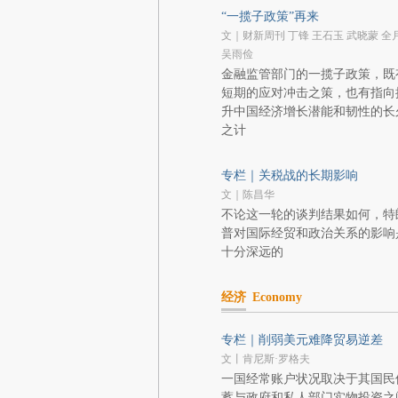
“一揽子政策”再来
文｜财新周刊 丁锋 王石玉 武晓蒙 全
吴雨俭
金融监管部门的一揽子政策，既
短期的应对冲击之策，也有指向
升中国经济增长潜能和韧性的长
之计
专栏｜关税战的长期影响
文｜陈昌华
不论这一轮的谈判结果如何，特
普对国际经贸和政治关系的影响
十分深远的
经济
Economy
专栏｜削弱美元难降贸易逆差
文丨肯尼斯·罗格夫
一国经常账户状况取决于其国民
蓄与政府和私人部门实物投资之