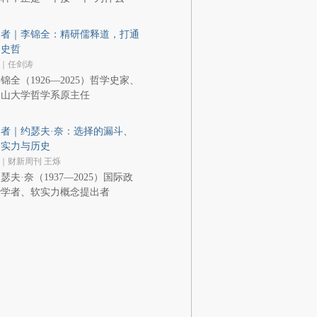
逝者｜李锦全：精研儒释道，打通
文史哲
｜任剑涛
锦全（1926—2025）哲学史家、
中山大学哲学系原主任
者｜约瑟夫·奈：选择的漏斗、
软实力与历史
｜财新周刊 王烁
瑟夫·奈（1937—2025）国际政
治学者、软实力概念提出者