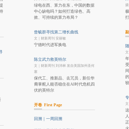
摄
提
绿电在西、算力在东，中国的数据
持
中心缺电吗？如何打造绿色、高
效、可持续的算力布局？
曾毓群寻找第二增长曲线
文｜财新周刊 安丽敏
宁德时代进军换电
寻
文
陈立武力救英特尔
文｜财新周刊 刘沛林 发自美国加州圣何
塞
保代工、推新品、去冗员，新任华
裔掌舵人能否稳住在AI时代危机四
伏的英特尔
斯
文
开卷
First Page
回溯｜一周回溯
火