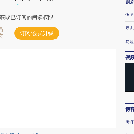
财
伍戈
获取已订阅的阅读权限
罗志
员
订阅/会员升级
文
易峘
视
博
唐涯