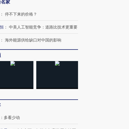
新名家
：
停不下来的价格？
恒
：
中美人工智能竞争：道路比技术更重要
：
海外能源供给缺口对中国的影响
频
客
：
多看少动