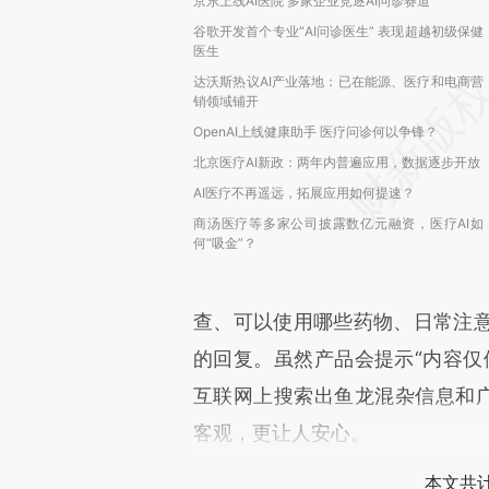
京东上线AI医院 多家企业竞逐AI问诊赛道
谷歌开发首个专业“AI问诊医生” 表现超越初级保健
医生
达沃斯热议AI产业落地：已在能源、医疗和电商营
销领域铺开
OpenAI上线健康助手 医疗问诊何以争锋？
北京医疗AI新政：两年内普遍应用，数据逐步开放
AI医疗不再遥远，拓展应用如何提速？
商汤医疗等多家公司披露数亿元融资，医疗AI如
何“吸金”？
查、可以使用哪些药物、日常注
的回复。虽然产品会提示“内容仅
互联网上搜索出鱼龙混杂信息和广
客观，更让人安心。
本文共计