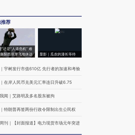
辑推荐
侵”还是“人道危机” 难
撕裂西班牙飞地休达
显影｜瓜农的漫长等待
｜
宇树发行市值610亿 先行者的加速和考验
｜
在岸人民币兑美元汇率连日升破6.75
我闻
｜
艾路明及多名股东被拘
｜
特朗普再签两份行政令限制出生公民权
周刊
｜
【封面报道】电力现货市场元年突进