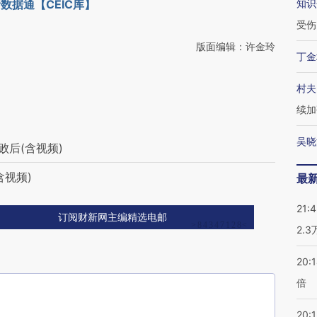
数据通【CEIC库】
知识
受伤
版面编辑：许金玲
丁金
村夫
续加
吴晓
败后(含视频)
视频)
最
21:
订阅财新网主编精选电邮
2.
20:
倍
20:1