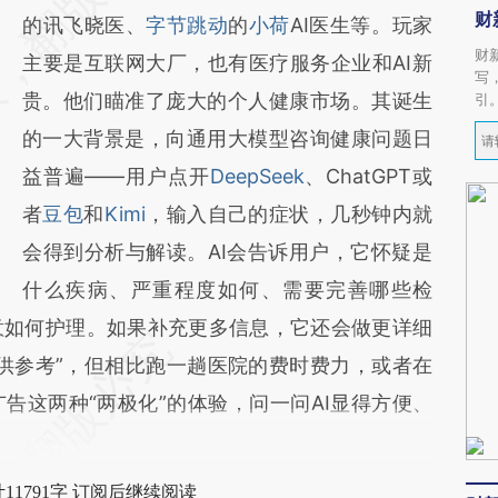
财
的讯飞晓医、
字节跳动
的
小荷
AI医生等。玩家
财
主要是互联网大厂，也有医疗服务企业和AI新
写
贵。他们瞄准了庞大的个人健康市场。其诞生
引
的一大背景是，向通用大模型咨询健康问题日
益普遍——用户点开
DeepSeek
、ChatGPT或
者
豆包
和
Kimi
，输入自己的症状，几秒钟内就
会得到分析与解读。AI会告诉用户，它怀疑是
什么疾病、严重程度如何、需要完善哪些检
意如何护理。如果补充更多信息，它还会做更详细
供参考”，但相比跑一趟医院的费时费力，或者在
告这两种“两极化”的体验，问一问AI显得方便、
11791字 订阅后继续阅读