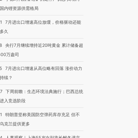
国内锂资源供需格局
1
7月进出口增速高位放缓，价格驱动还能
多久
8
央行7月继续增持近20吨黄金 累计储备超
600万盎司
5
7月进出口增速从高位略有回落 涨价动力
持续？
07
下周前瞻：生态环境法典施行；巴西总统
进入竞选阶段
1
特朗普坚称美国防空弹药库存充足 但不
乌克兰提供更多
24
人事观察｜上海55岁女副市长解冬进京