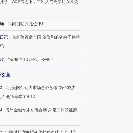
分子
：
AI冲击之下，年轻人与高学历女性更
坤
：
耳闻目睹的几位律师
日记
：
长护险覆盖全国 筹资和服务给予将持
码
波
：
“沉睡”的10万亿元公积金
新文章
43
7月美国劳动力市场意外放缓 岗位减少
3万个失业率降至4.1%
14
海外金融专才回流香港 外籍工作签证翻
2
宁德时代宜春锂矿仍处停产状态 其动向