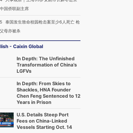
中国侨联副主席
45
泰国发生致命校园枪击案至少6人死亡 枪
父母亦被杀
lish - Caixin Global
In Depth: The Unfinished
Transformation of China’s
LGFVs
In Depth: From Skies to
Shackles, HNA Founder
Chen Feng Sentenced to 12
Years in Prison
U.S. Details Steep Port
Fees on China-Linked
Vessels Starting Oct. 14