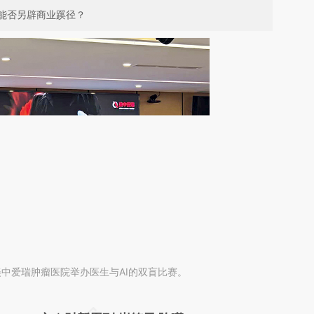
能否另辟商业蹊径？
，美中爱瑞肿瘤医院举办医生与AI的双盲比赛。