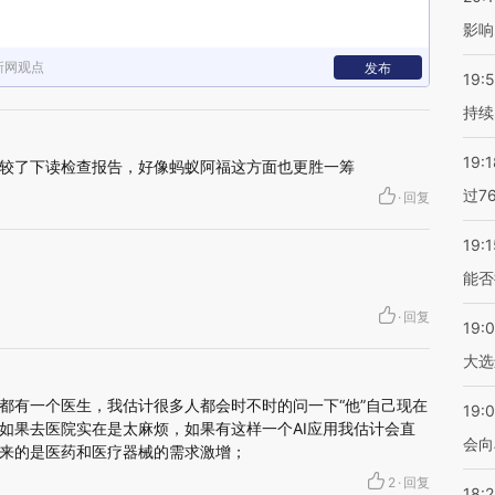
影响
新网观点
发布
19:5
持续
19:1
较了下读检查报告，好像蚂蚁阿福这方面也更胜一筹
过7
·
回复
19:1
能否
·
回复
19:
大选
都有一个医生，我估计很多人都会时不时的问一下“他”自己现在
19:0
如果去医院实在是太麻烦，如果有这样一个AI应用我估计会直
会向
来的是医药和医疗器械的需求激增；
2
·
回复
18: