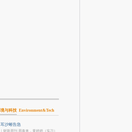
环境与科技
Environment&Tech
大耳沙蜥告急
｜财新周刊 周泰来，黄婷婷（实习）