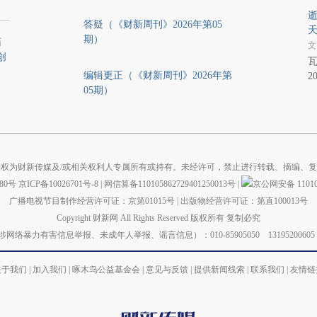
逝
答疑（《财新周刊》2026年第05
天
期）
药
文
创
瓦
编辑更正（《财新周刊》2026年第
2
05期）
权为财新传媒及/或相关权利人专属所有或持有。未经许可，禁止进行转载、摘编、
880号
京ICP备10026701号-8
|
网信算备110105862729401250013号
|
京公网安备 110105
广播电视节目制作经营许可证：京第01015号
|
出版物经营许可证：第直100013号
Copyright 财新网 All Rights Reserved 版权所有 复制必究
力有害信息举报、未成年人举报、谣言信息）：010-85905050 13195200605 举报邮箱：
关于我们
|
加入我们
|
啄木鸟公益基金会
|
意见与反馈
|
提供新闻线索
|
联系我们
|
友情链