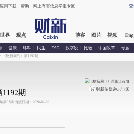
登
应用下载
帮助
网上有害信息举报专区
世界
观点
博客
图片
视频
Eng
源
健康
环科
民生
ESG
数字说
比较
中国改革
专题
>
《财新周刊》第1192期
财新传媒杂志订阅
192期
05期 出版日期：2026-02-02