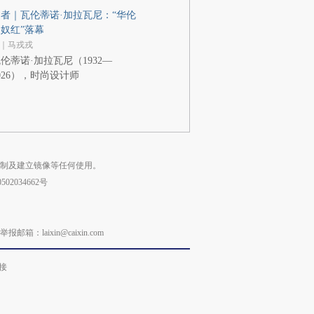
者｜瓦伦蒂诺·加拉瓦尼：“华伦
奴红”落幕
｜马戎戎
伦蒂诺·加拉瓦尼（1932—
026），时尚设计师
复制及建立镜像等任何使用。
02034662号
laixin@caixin.com
接