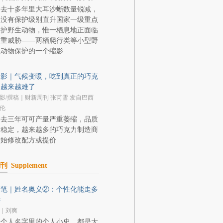
过去十多年里大耳沙蜥数量锐减，
从没有保护级别直升国家一级重点
保护野生动物，惟一栖息地正面临
多重威胁——两栖爬行类等小型野
生动物保护的一个缩影
显影｜气候变暖，吃到真正的巧克
力越来越难了
影/撰稿｜财新周刊 张芮雪 发自巴西
伦
过去三年可可产量严重萎缩，品质
不稳定，越来越多的巧克力制造商
开始修改配方或提价
副刊
Supplement
随笔｜姓名奥义②：个性化能走多
远
｜刘爽
每个人名字里的个人小史，都是大