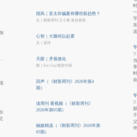
国风｜亚太诈骗案有哪些新趋势？
文｜财新周刊 王小青 发自香港
倒
心智｜大脑何以起雾
文｜蓝玲
专
文
天眼｜矛盾激化
图｜Eric Gay/视觉中国
回声（《财新周刊》2026年第4
现
期）
文
读周刊 看视频（《财新周刊》
2026年第05期）
台
之
融媒精选（《财新周刊》2026年第
伴
05期）