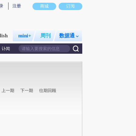
录
注册
商城
订阅
lish
mini+
周刊
数据通
讣闻
上一期
下一期
往期回顾