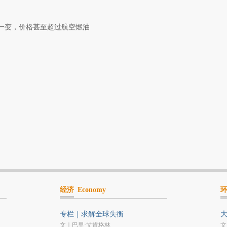
身一变，价格甚至超过航空燃油
经济
Economy
专栏｜求解全球失衡
文｜巴里·艾肯格林
文