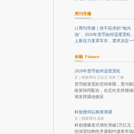
周刊导播
{{周刊导播｜供不应求的“地沟
油”、2026年货币如何适度宽松
上新压力笼罩车市，需求决定一
金融
Finance
2026年货币如何适度宽松
文｜财新周刊 王石玉 刘冉 丁锋
货币政策宽松空间有限，需与财
政策协同配合，在定向支持领域
准发挥撬动效应
科创债何以精准滴灌
文｜财新周刊 岳跃
科创债爆发式增长突破2万亿元
但深层结构性矛盾制约债券市场