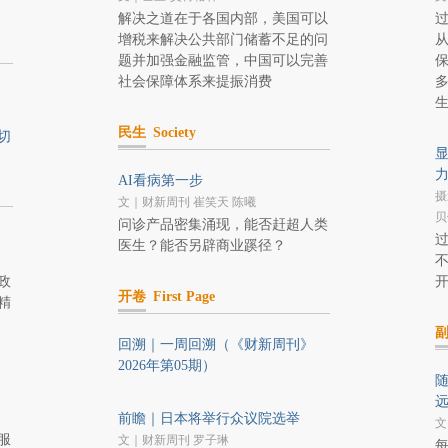
解决之道在于各国内部，美国可以
增税来解决公共部门储蓄不足的问
题并加强金融监管，中国可以完善
社会保障体系来提振消费
、
民生
Society
切
AI看病第一步
摄
文｜财新周刊 崔笑天 陈曦
贝
问诊产品密集涌现，能否赶超人类
医生？能否另辟商业蹊径？
政
开卷
First Page
精
回溯｜一周回溯（《财新周刊》
2026年第05期）
，
前瞻｜日本将举行众议院选举
文
服
文｜财新周刊 罗子琳