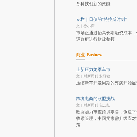
务科技创新的效能
专栏｜日债的“特拉斯时刻”
文｜徐小庆
市场正通过抬高长期融资成本，
逼政府进行财政整顿
商业
Business
上新压力笼罩车市
文｜财新周刊 安丽敏
压缩新车开发周期的弊病开始显
跨境电商的欧盟挑战
文｜财新周刊 包云红
欧盟加力审查跨境零售，倒逼平
收紧管理，中国卖家需升级应对
策