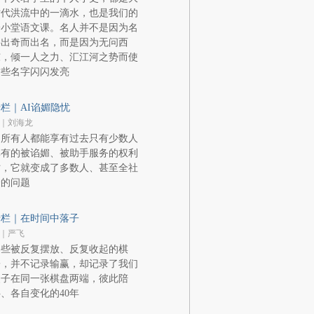
时代洪流中的一滴水，也是我们的
一小堂语文课。名人并不是因为名
字出奇而出名，而是因为无问西
东，倾一人之力、汇江河之势而使
这些名字闪闪发亮
栏｜AI谄媚隐忧
｜刘海龙
当所有人都能享有过去只有少数人
享有的被谄媚、被助手服务的权利
时，它就变成了多数人、甚至全社
会的问题
专栏｜在时间中落子
｜严飞
那些被反复摆放、反复收起的棋
子，并不记录输赢，却记录了我们
父子在同一张棋盘两端，彼此陪
、各自变化的40年