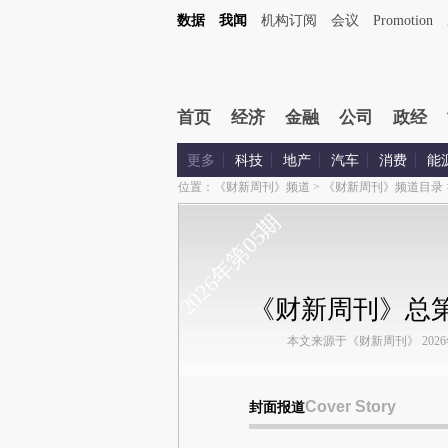
数据
我闻
机构订阅
会议
Promotion
首页
经济
金融
公司
政经
更多
科技
地产
汽车
消费
能
位置：
《财新周刊》频道
>
《财新周刊》频道目录
2026年第05期
《财新周刊》总第1
本文来源于《财新周刊》 2026年第
Cover Story
封面报道