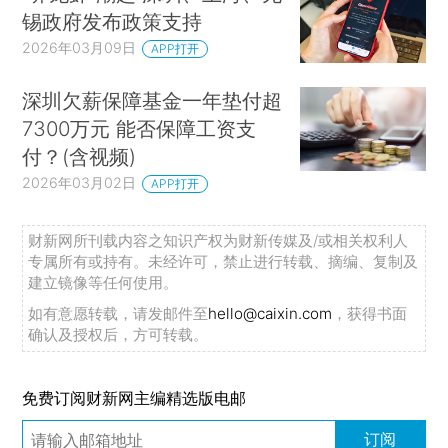
锡政府发布政策支持
2026年03月09日
APP打开
深圳欠薪保障基金一年垫付超
7300万元 能否保障工资支
付？(含视频)
2026年03月02日
APP打开
财新网所刊载内容之知识产权为财新传媒及/或相关权利人
专属所有或持有。未经许可，禁止进行转载、摘编、复制及
建立镜像等任何使用。
如有意愿转载，请发邮件至
hello@caixin.com
，获得书面
确认及授权后，方可转载。
免费订阅财新网主编精选版电邮
订阅