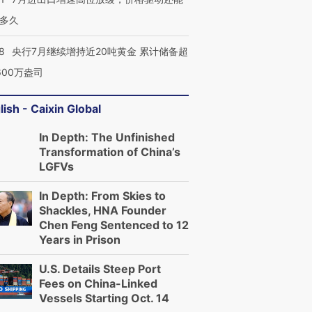
多久
8
央行7月继续增持近20吨黄金 累计储备超
600万盎司
跨国走私7万
视线｜被称为“蟑螂”的印
视线｜“入侵”还是“人道危
lish - Caixin Global
检体内含3种
度Z世代 用街头抗争将教
机”？难民潮撕裂西班牙
秘鲁纳斯
育部长拱下台
飞地休达
13人遇难
In Depth: The Unfinished
Transformation of China’s
LGFVs
In Depth: From Skies to
进第四届链博
【商旅对话】华住集团
Shackles, HNA Founder
技“链”接产
【特别呈现】寻找100种
CFO：不靠规模取胜，华
【特别呈
Chen Feng Sentenced to 12
有意思的生活方式·第三对
住三大增长引擎是什么？
有意思的
Years in Prison
U.S. Details Steep Port
Fees on China-Linked
Vessels Starting Oct. 14