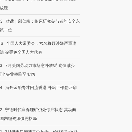
放缓
53
对话｜邱仁宗：临床研究参与者的安全永
第一位
06
全国人大常委会：六名将领涉嫌严重违
法 被罢免全国人大代表
43
7月美国劳动力市场意外放缓 岗位减少
3万个失业率降至4.1%
14
海外金融专才回流香港 外籍工作签证翻
2
宁德时代宜春锂矿仍处停产状态 其动向
国内锂资源供需格局
1
7月进出口增速高位放缓，价格驱动还能