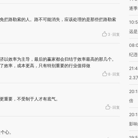
逐季
免拦路勒索的人。路不可能消失，应该处理的是那些拦路勒索
10:
远是
3
·
回复
08:
纪违
济以效率为主导，最后的赢家都会归结于效率最高的那几个。
了效率，成本更高，只有特别重要的行业值得做
21:
8
·
回复
2.
20:
更重要，不受制于人才有底气。
倍
·
回复
20:1
影响
这个心。
19:5