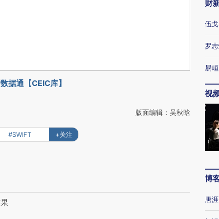
财
伍戈
罗志
易峘
数据通【CEIC库】
视
版面编辑：吴秋晗
#SWIFT
+关注
博
向
唐涯
结果