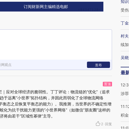
知识
订阅财新网主编精选电邮
受伤
丁金
村夫
续加
吴晓
新网观点
发布
最
置顶
12:
 专栏｜应对全球经济的脆弱性。丁丁评论：物流链的“优化”（追求
涉罪
趋于远离“小世界”拓扑结构，并因此而弱化了全球物流网络
离平衡态之后恢复平衡态的能力）。我推测，当世界的不确定性增
11:1
蜕化为抗干扰能力更强的“小世界网络”（如微信“朋友圈”这样的
积金
济将由若干“区域性幂律”主导。
2
·
回复
11:0