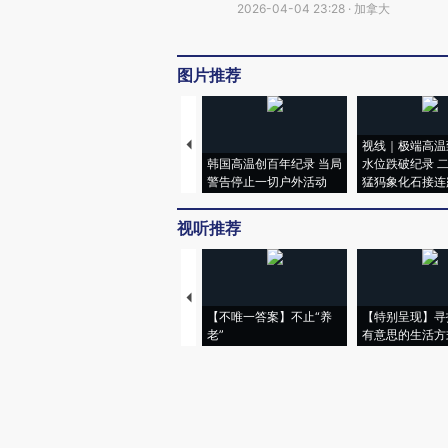
2026-04-04 23:28 · 加拿大
图片推荐
视线｜极端高温
韩国高温创百年纪录 当局
水位跌破纪录 
警告停止一切户外活动
猛犸象化石接连
视听推荐
【不唯一答案】不止“养
【特别呈现】寻
老”
有意思的生活方