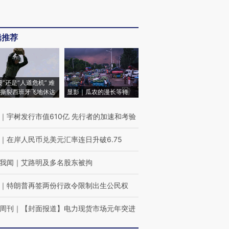
辑推荐
侵”还是“人道危机” 难
撕裂西班牙飞地休达
显影｜瓜农的漫长等待
｜
宇树发行市值610亿 先行者的加速和考验
｜
在岸人民币兑美元汇率连日升破6.75
我闻
｜
艾路明及多名股东被拘
｜
特朗普再签两份行政令限制出生公民权
周刊
｜
【封面报道】电力现货市场元年突进