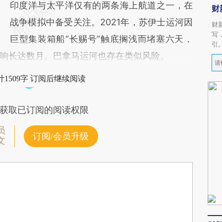
印度洋与太平洋仅有的两条海上航道之一，在
财
战争模拟中备受关注。2021年，苏伊士运河因
财
写
巨型集装箱船“长赐号”触底搁浅而堵塞六天，
引
响长达数月。巴拿马运河也存在类似风险。
1509字 订阅后继续阅读
获取已订阅的阅读权限
员
订阅/会员升级
文