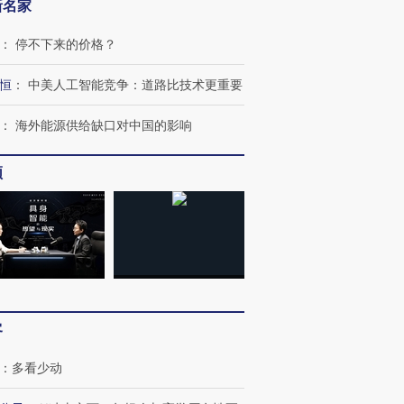
新名家
：
停不下来的价格？
恒
：
中美人工智能竞争：道路比技术更重要
：
海外能源供给缺口对中国的影响
频
客
：
多看少动