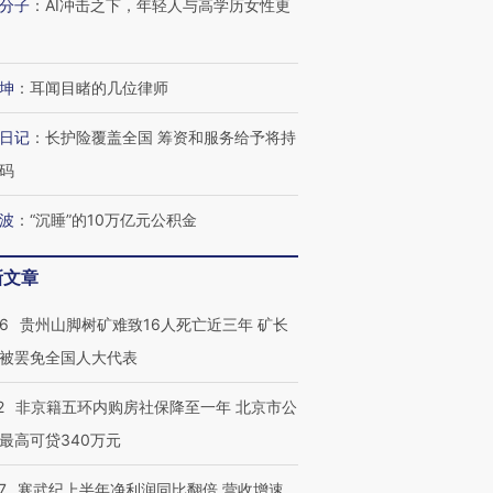
分子
：
AI冲击之下，年轻人与高学历女性更
坤
：
耳闻目睹的几位律师
日记
：
长护险覆盖全国 筹资和服务给予将持
码
波
：
“沉睡”的10万亿元公积金
新文章
36
贵州山脚树矿难致16人死亡近三年 矿长
被罢免全国人大代表
2
非京籍五环内购房社保降至一年 北京市公
最高可贷340万元
7
寒武纪上半年净利润同比翻倍 营收增速