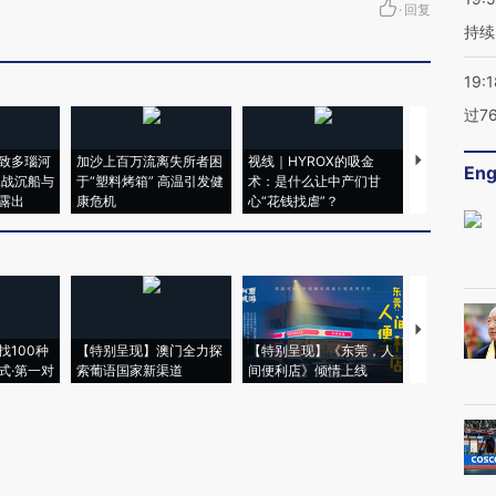
·
回复
持续
19:1
过7
致多瑙河
加沙上百万流离失所者困
视线｜HYROX的吸金
马航飞行员
Eng
二战沉船与
于“塑料烤箱” 高温引发健
术：是什么让中产们甘
粒摇头丸 尿
露出
康危机
心“花钱找虐”？
毒品
【推广】走
找100种
【特别呈现】澳门全力探
【特别呈现】《东莞，人
会，让数智科
式·第一对
索葡语国家新渠道
间便利店》倾情上线
业