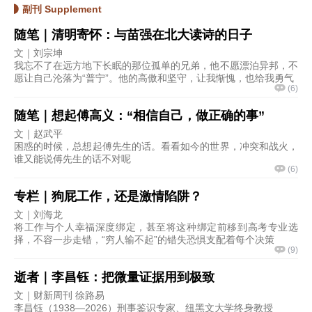
副刊 Supplement
随笔｜清明寄怀：与苗强在北大读诗的日子
文｜刘宗坤
我忘不了在远方地下长眠的那位孤单的兄弟，他不愿漂泊异邦，不
愿让自己沦落为“普宁”。他的高傲和坚守，让我惭愧，也给我勇气
(
6
)
随笔｜想起傅高义：“相信自己，做正确的事”
文｜赵武平
困惑的时候，总想起傅先生的话。看看如今的世界，冲突和战火，
谁又能说傅先生的话不对呢
(
6
)
专栏｜狗屁工作，还是激情陷阱？
文｜刘海龙
将工作与个人幸福深度绑定，甚至将这种绑定前移到高考专业选
择，不容一步走错，“穷人输不起”的错失恐惧支配着每个决策
(
9
)
逝者｜李昌钰：把微量证据用到极致
文｜财新周刊 徐路易
李昌钰（1938—2026）刑事鉴识专家、纽黑文大学终身教授