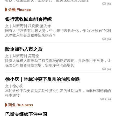
有效，在某些情况下是必需的，但实现起来更为困难
(
5
)
金融 Finance
银行营收回血能否持续
文｜财新周刊 武晓蒙 范浅蝉
国有大行营收有回暖之势，中小银行表现分化，作为“压舱石”的利
息净收入能否企稳并迎来拐点？
(
6
)
险企加码入市之后
文｜财新周刊 吴雨俭
险资大规模入市推动了权益市场的良好表现，并反作用于自身，让
保险公司投资收益大增，实现净利润高增长
(
4
)
徐小庆｜地缘冲突下反常的油涨金跌
文｜徐小庆
本轮金价下跌更多是流动性挤兑引发的被动抛售，而非长期逻辑的
根本逆转
(
14
)
商业 Business
巴斯夫继续下注中国