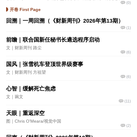
(
0
)
开卷 First Page
回溯｜一周回溯（《财新周刊》2026年第13期）
(
1
)
前瞻｜联合国新任秘书长遴选程序启动
文｜财新周刊 路尘
(
6
)
国风｜张雪机车登顶世界级赛事
文｜财新周刊 方祖望
(
6
)
心智｜缓解死亡焦虑
文｜琬文
(
11
)
天眼｜重返深空
图｜Chris O'Meara/视觉中国
(
2
)