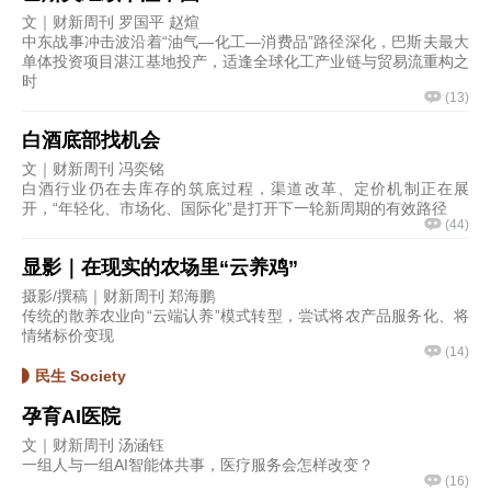
文｜财新周刊 罗国平 赵煊
中东战事冲击波沿着“油气—化工—消费品”路径深化，巴斯夫最大
单体投资项目湛江基地投产，适逢全球化工产业链与贸易流重构之
时
(
13
)
白酒底部找机会
文｜财新周刊 冯奕铭
白酒行业仍在去库存的筑底过程，渠道改革、定价机制正在展
开，“年轻化、市场化、国际化”是打开下一轮新周期的有效路径
(
44
)
显影｜在现实的农场里“云养鸡”
摄影/撰稿｜财新周刊 郑海鹏
传统的散养农业向“云端认养”模式转型，尝试将农产品服务化、将
情绪标价变现
(
14
)
民生 Society
孕育AI医院
文｜财新周刊 汤涵钰
一组人与一组AI智能体共事，医疗服务会怎样改变？
(
16
)