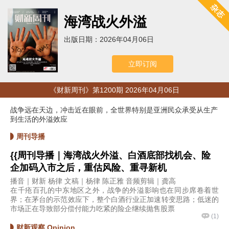
海湾战火外溢
出版日期：2026年04月06日
立即订阅
《财新周刊》第1200期 2026年04月06日
战争远在天边，冲击近在眼前，全世界特别是亚洲民众承受从生产
到生活的外溢效应
周刊导播
{{周刊导播｜海湾战火外溢、白酒底部找机会、险
企加码入市之后，重估风险、重寻新机
播音｜财新 杨律 文稿｜杨律 陈正雅 音频剪辑｜龚高
在千疮百孔的中东地区之外，战争的外溢影响也在同步席卷着世
界；在茅台的示范效应下，整个白酒行业正加速转变思路；低迷的
市场正在导致部分偿付能力吃紧的险企继续抛售股票
(
1
)
财新观察 Opinion