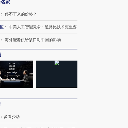
新名家
：
停不下来的价格？
恒
：
中美人工智能竞争：道路比技术更重要
：
海外能源供给缺口对中国的影响
频
客
：
多看少动