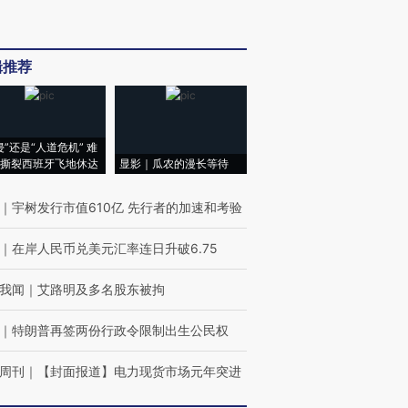
辑推荐
侵”还是“人道危机” 难
撕裂西班牙飞地休达
显影｜瓜农的漫长等待
｜
宇树发行市值610亿 先行者的加速和考验
｜
在岸人民币兑美元汇率连日升破6.75
我闻
｜
艾路明及多名股东被拘
｜
特朗普再签两份行政令限制出生公民权
周刊
｜
【封面报道】电力现货市场元年突进