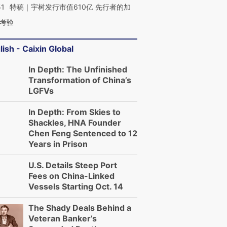
51
特稿｜宇树发行市值610亿 先行者的加
考验
lish - Caixin Global
In Depth: The Unfinished
Transformation of China’s
LGFVs
In Depth: From Skies to
Shackles, HNA Founder
Chen Feng Sentenced to 12
Years in Prison
U.S. Details Steep Port
Fees on China-Linked
Vessels Starting Oct. 14
The Shady Deals Behind a
Veteran Banker’s