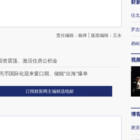
财
伍戈
罗志
责任编辑：杨律 | 版面编辑：王永
易峘
视
海国资震荡、激活住房公积金
民币国际化迎来窗口期、储能“出海”爆单
订阅财新网主编精选电邮
博
唐涯