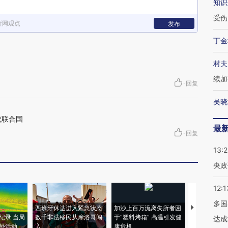
知识
受伤
新网观点
发布
丁金
村夫
续加
·
回复
吴晓
代联合国
最
·
回复
13:
央政
12:1
多国
西班牙休达进入紧急状态
加沙上百万流离失所者困
视线｜HYR
纪录 当局
数千非法移民从摩洛哥闯
于“塑料烤箱” 高温引发健
术：是什么
达成
外活动
入
康危机
心“花钱找虐