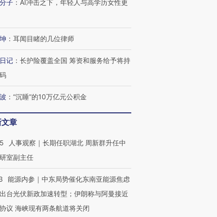
分子
：
AI冲击之下，年轻人与高学历女性更
坤
：
耳闻目睹的几位律师
日记
：
长护险覆盖全国 筹资和服务给予将持
码
波
：
“沉睡”的10万亿元公积金
新文章
25
人事观察｜长期任职湖北 周新群升任中
研室副主任
3
能源内参｜中东局势催化东南亚能源焦虑
出台光伏新政加速转型；伊朗称与阿曼接近
OX的吸金
马航飞行员跨国走私7万
视线｜被称为“蟑螂”的印
让中产们甘
粒摇头丸 尿检体内含3种
度Z世代 用街头抗争将教
秘鲁纳斯
协议 海峡现有两条航道将关闭
”？
毒品
育部长拱下台
13人遇难