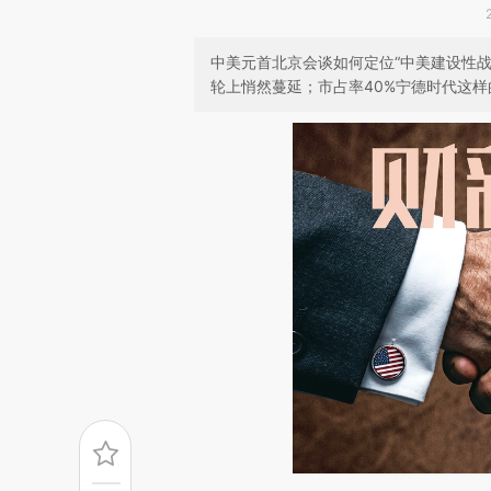
中美元首北京会谈如何定位“中美建设性战
轮上悄然蔓延；市占率40%宁德时代这样