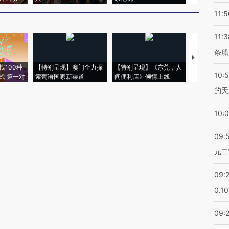
11:5
11:3
条船
【推广】走
找100种
【特别呈现】澳门全力探
【特别呈现】《东莞，人
会，让数智科
10:
式·第一对
索葡语国家新渠道
间便利店》倾情上线
业
的天
10:
09:
元二
09:
0.1
09: