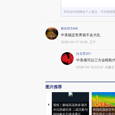
评论仅代表网友个人观点，不代表财
路在何方MK
中美稳定世界就不会大乱
2026-05-17 14:29 · 辽宁
白玉罡201
中美俄可以三方会晤取
2026-05-18 02:22 · 内蒙古
图片推荐
视线｜极端高温致多瑙河
水位跌破纪录 二战沉船与
韩国高温创百年
猛犸象化石接连露出
警告停止一切户