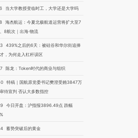
6
当大学教授变临时工，大学还是大学吗
8
海杰航运：今夏北极航道运营将扩大至7
、8航次｜出海·物流
进第四届链博
【商旅对话】华住集团
技“链”接产
【特别呈现】寻找100种
CFO：不靠规模取胜，华
【特别呈
53
439%之后的6天：被硅谷和华尔街追捧
有意思的生活方式·第三对
住三大增长引擎是什么？
有意思的
才，为何走入杠杆误区
07
陈龙：Token时代的商业与组织
50
特稿｜国航原党委书记樊澄受贿3847万
审待宣判 否认大多数指控
29
今日开盘：沪指报3896.49点 跌幅
0%
24
蓄势突破后的黄金