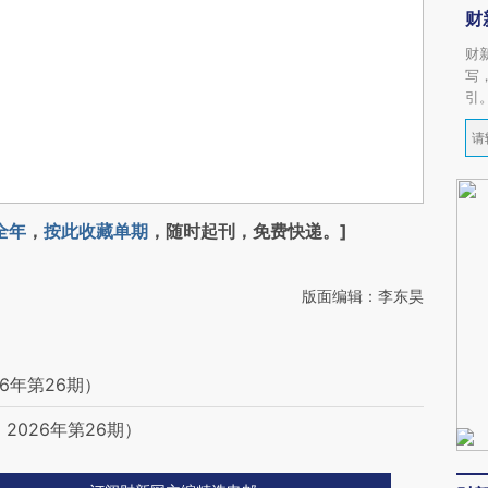
财
财
写
引
全年
，
按此收藏单期
，随时起刊，免费快递。]
版面编辑：李东昊
6年第26期）
2026年第26期）