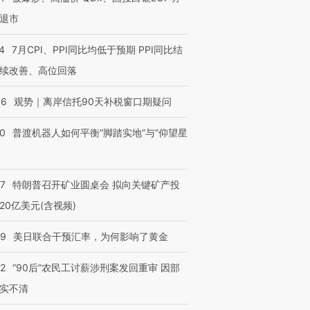
退市
4
7月CPI、PPI同比均低于预期 PPI同比结
续改善、高位回落
46
观势｜离岸信托90天补税窗口期疑问
00
普渡机器人如何平衡“脚踏实地”与“仰望星
？
57
特朗普召开矿业圆桌会 拟向关键矿产投
20亿美元(含视频)
09
美日联合干预汇率，为何影响了黄金
32
“90后”农民工讨薪涉刑案发回重审 因部
实不清