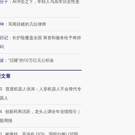
分子
：
AI冲击之下，年轻人与高学历女性更
坤
：
耳闻目睹的几位律师
进第四届链博
【商旅对话】华住集团
日记
：
长护险覆盖全国 筹资和服务给予将持
技“链”接产
【特别呈现】寻找100种
CFO：不靠规模取胜，华
【特别呈
有意思的生活方式·第三对
住三大增长引擎是什么？
有意思的
码
波
：
“沉睡”的10万亿元公积金
新文章
00
普渡机器人张涛：人形机器人不会替代专
器人
4
创新药再活跃，龙头上调全年业绩指引｜
股周报
1
被爆炒、高溢价 QDII、国投白银LOF明