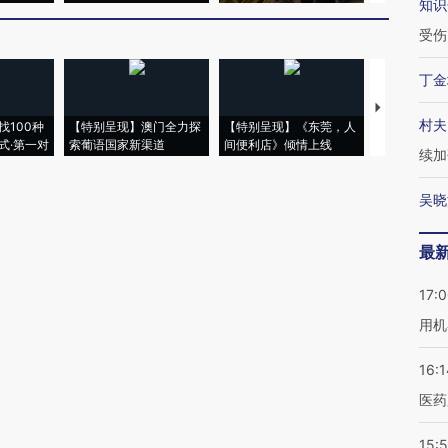
知识
受伤
丁金
【推广】走
村夫
找100种
【特别呈现】澳门全力探
【特别呈现】《东莞，人
会，让数智科
式·第一对
索葡语国家新渠道
间便利店》倾情上线
业
续加
吴晓
最
17:
用机
16:1
医药
15:5