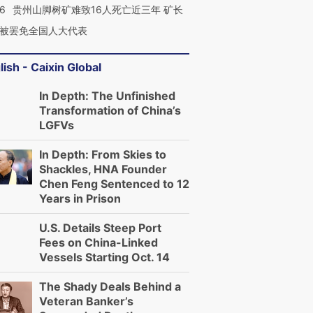
36
贵州山脚树矿难致16人死亡近三年 矿长
被罢免全国人大代表
lish - Caixin Global
In Depth: The Unfinished
Transformation of China’s
LGFVs
In Depth: From Skies to
Shackles, HNA Founder
Chen Feng Sentenced to 12
Years in Prison
U.S. Details Steep Port
Fees on China-Linked
Vessels Starting Oct. 14
The Shady Deals Behind a
Veteran Banker’s