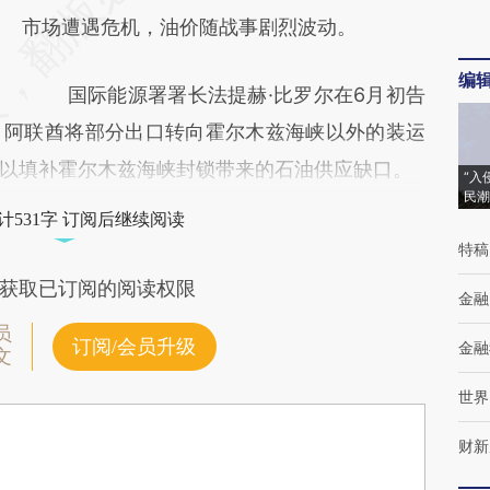
市场遭遇危机，油价随战事剧烈波动。
编
国际能源署署长法提赫·比罗尔在6月初告
、阿联酋将部分出口转向霍尔木兹海峡以外的装运
以填补霍尔木兹海峡封锁带来的石油供应缺口。
“入
民潮
计531字 订阅后继续阅读
特稿
获取已订阅的阅读权限
金融
员
订阅/会员升级
金融
文
世界
财新