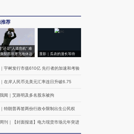
辑推荐
侵”还是“人道危机” 难
撕裂西班牙飞地休达
显影｜瓜农的漫长等待
｜
宇树发行市值610亿 先行者的加速和考验
｜
在岸人民币兑美元汇率连日升破6.75
我闻
｜
艾路明及多名股东被拘
｜
特朗普再签两份行政令限制出生公民权
周刊
｜
【封面报道】电力现货市场元年突进