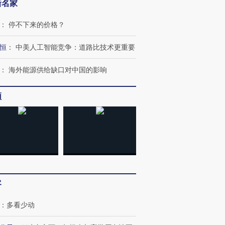
新名家
：
停不下来的价格？
恒
：
中美人工智能竞争：道路比技术更重要
：
海外能源供给缺口对中国的影响
频
客
”还是“人道危
湖北宜昌局部短时降雨
哈尔滨遭遇短时极端强降
：
多看少动
撕裂西班牙
128毫米 紧急转移近
雨 3小时累计雨量超80毫
秘鲁纳斯
4000人
米
13人遇难