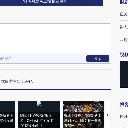
订阅财新网主编精选电邮
财
伍戈
罗志
易峘
视
新网观点
发布
本篇文章暂无评论
博
失所者困
视线｜HYROX的吸金
视线｜被称为“蟑螂”的印
视线｜“入侵
唐涯
高温引发健
术：是什么让中产们甘
度Z世代 用街头抗争将教
机”？难民潮
心“花钱找虐”？
育部长拱下台
飞地休达