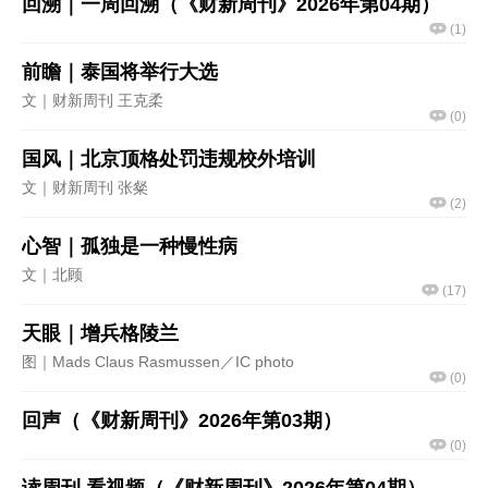
回溯｜一周回溯（《财新周刊》2026年第04期）
(
1
)
前瞻｜泰国将举行大选
文｜财新周刊 王克柔
(
0
)
国风｜北京顶格处罚违规校外培训
文｜财新周刊 张粲
(
2
)
心智｜孤独是一种慢性病
文｜北顾
(
17
)
天眼｜增兵格陵兰
图｜Mads Claus Rasmussen／IC photo
(
0
)
回声（《财新周刊》2026年第03期）
(
0
)