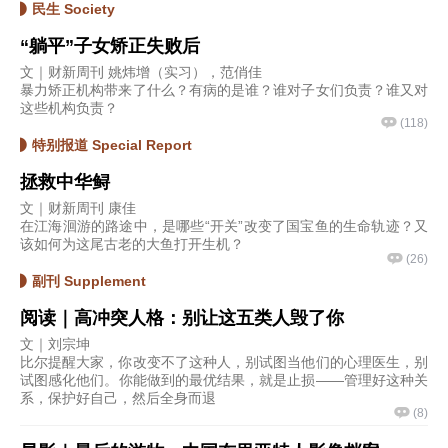
民生 Society
“躺平”子女矫正失败后
文｜财新周刊 姚炜增（实习），范俏佳
暴力矫正机构带来了什么？有病的是谁？谁对子女们负责？谁又对
这些机构负责？
(
118
)
特别报道 Special Report
拯救中华鲟
文｜财新周刊 康佳
在江海洄游的路途中，是哪些“开关”改变了国宝鱼的生命轨迹？又
该如何为这尾古老的大鱼打开生机？
(
26
)
副刊 Supplement
阅读｜高冲突人格：别让这五类人毁了你
文｜刘宗坤
比尔提醒大家，你改变不了这种人，别试图当他们的心理医生，别
试图感化他们。你能做到的最优结果，就是止损——管理好这种关
系，保护好自己，然后全身而退
(
8
)