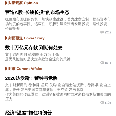
财新观察 Opinion
营造A股“长钱长投”的市场生态
抓住股市回暖的良机，加快制度建设，着力建章立制，提高资本市
场制度的包容性、适应性，积极引导投资者长期投资、理性投资、
价值投资
(
21
)
封面报道 Cover Story
数十万亿元存款 到期何处去
文｜财新周刊 范浅蝉 王力为 丁锋
居民风险偏好是决定存款资金流向的关键
(
61
)
时事 Current Affairs
2026达沃斯：警钟与觉醒
文｜财新周刊 徐和谦 岳跃 关聪 发自瑞士达沃斯，徐路易 发自上
海，曾佳 发自美国首都华盛顿，王克柔 发自北京
作为美国的传统盟友，欧洲罕见被迫同时面对来自俄罗斯和美国的
压力
(
12
)
经济“温差”拖住特朗普