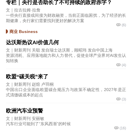
专栏｜央行是否助长了不可持续的政府赤字？
文｜拉古拉姆·拉詹
一些央行直接或间接为财政融资，当前正面临困扰，为了经济的长
期健康，央行家们需要找到更好的解决方案
(
6
)
商业 Business
达沃斯热议AI价值几何
文｜财新周刊 关聪 发自瑞士达沃斯，顾昭玮 发自中国上海
资源消耗、应用落地能力和人力替代，促使全球产业界对AI发生认
知转换
(
4
)
欧盟“碳关税”来了
文｜财新周刊 赵煊 卢羽桐
中国出口企业面临欧盟碳合规压力与政策不确定性，2027年是正
式清缴碳成本的起点
(
3
)
欧洲汽车业预警
文｜财新周刊 安丽敏
汽车行业可能到了“东风西渐”的时候
(
16
)