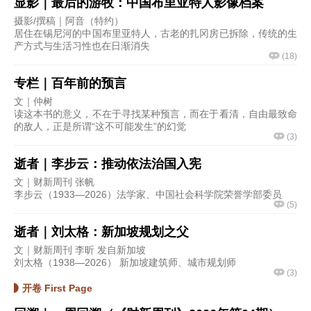
显影｜最后的游牧：中国布里亚特人影像档案
摄影/撰稿｜阿音（特约）
居住在锡尼河的中国布里亚特人，古老的扎冈房已拆除，传统的生
产方式与生活习性也在日渐消失
(
18
)
专栏｜百年前的预言
文｜仲树
读这本书的意义，不在于寻找某种预言，而在于看清，自由最致命
的敌人，正是所谓“这不可能发生”的幻觉
(
3
)
逝者｜李步云：推动依法治国入宪
文｜财新周刊 张帆
李步云（1933—2026）法学家、中国社会科学院荣誉学部委员
(
5
)
逝者｜刘太格：新加坡规划之父
文｜财新周刊 李昕 发自新加坡
刘太格（1938—2026） 新加坡建筑师、城市规划师
(
3
)
开卷 First Page