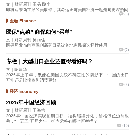
文｜财新周刊 王晶 路尘
即将迎来新主席的美联储，其命运正与美国经济一起走向更深疑问
(
6
)
金融 Finance
医保“点菜” 商保如何“买单”
文｜财新周刊 吴雨俭
医保局发布的商保创新药目录被各地惠民保选择性使用
(
7
)
专栏｜大型出口企业还值得看好吗？
文｜陈昌华
2026年上半年，纵使在美国关税不确定性的阴影下，中国的出口
可能还是比投资和消费更好
(
3
)
经济 Economy
2025年中国经济回顾
文｜财新周刊 于海荣
2025年中国经济实现预期目标，结构继续分化，价格低位边际改
善，“十五五”开局之年，扩内需将有哪些新举措？
(
10
)