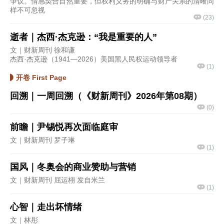
争议。情感契合自然重要，但权利义务的明确与财产关系的清晰同
样不可忽视
(
23
)
逝者｜杰西·杰克逊：“我是重要的人”
文｜财新周刊 徐和谦
杰西·杰克逊（1941—2026）美国黑人民权运动领导者
(
1
)
开卷 First Page
回溯｜一周回溯（《财新周刊》2026年第08期）
(
0
)
前瞻｜尹锡悦再次面临庭审
文｜财新周刊 罗子琳
(
1
)
国风｜冬奥会的商业赞助与营销
文｜财新周刊 屈运栩 发自米兰
(
1
)
心智｜走出坏情绪
文｜林彤