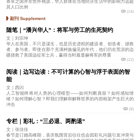
香草之国并非世外桃源，华人群体在当地经济生活中的影响力远超
其人口比例
(
14
)
副刊 Supplement
随笔｜“潘兴华人”：将军与劳工的生死契约
文｜刘宗坤
华人在美国，不只是谋生，也是历史进程的建设者、创造者、拯救
者、参与者。即使在那个充满种族偏见的年代，他们仍在荒凉的边
疆拯救了美国远征军士兵，赢得当时最显赫将军的尊重
(
12
)
阅读｜边写边读：不可计算的心智与浮于表面的智
能
文｜西闪
人工智能终将对人类的心理模型——如何判断真假？如何感知情
绪？如何理解心智？即我们理解和解释世界的内部框架产生巨大的
冲击
(
9
)
专栏｜彩礼：“三必退、两酌退”
文｜张佳佳
春节是订婚高峰期，喜庆氛围背后往往也会因彩礼问题引发冲突与