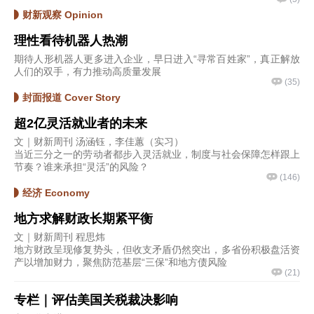
财新观察 Opinion
理性看待机器人热潮
期待人形机器人更多进入企业，早日进入“寻常百姓家”，真正解放
人们的双手，有力推动高质量发展
(
35
)
封面报道 Cover Story
超2亿灵活就业者的未来
文｜财新周刊 汤涵钰，李佳蕙（实习）
当近三分之一的劳动者都步入灵活就业，制度与社会保障怎样跟上
节奏？谁来承担“灵活”的风险？
(
146
)
经济 Economy
地方求解财政长期紧平衡
文｜财新周刊 程思炜
地方财政呈现修复势头，但收支矛盾仍然突出，多省份积极盘活资
产以增加财力，聚焦防范基层“三保”和地方债风险
(
21
)
专栏｜评估美国关税裁决影响