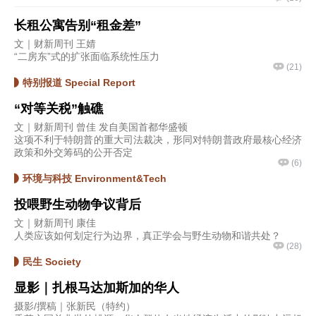
长租公寓告别“租金差”
文｜财新周刊 王婧
“二房东”式的扩张面临系统性压力
(
21
)
特别报道 Special Report
“对等关税”触礁
文｜财新周刊 曾佳 发自美国首都华盛顿
这项不利于特朗普的重大司法裁决，形同对特朗普政府最核心经济
政策和外交筹码的公开否定
(
6
)
环境与科技 Environment&Tech
投喂野生动物争议背后
文｜财新周刊 康佳
人类应该如何划定行为边界，真正学会与野生动物和谐共处？
(
28
)
民生 Society
显影｜扎根马达加斯加的华人
摄影/撰稿｜张新民（特约）