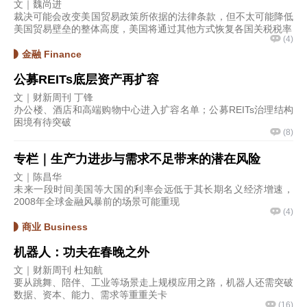
文｜魏尚进
裁决可能会改变美国贸易政策所依据的法律条款，但不太可能降低
美国贸易壁垒的整体高度，美国将通过其他方式恢复各国关税税率
(
4
)
金融 Finance
公募REITs底层资产再扩容
文｜财新周刊 丁锋
办公楼、酒店和高端购物中心进入扩容名单；公募REITs治理结构
困境有待突破
(
8
)
专栏｜生产力进步与需求不足带来的潜在风险
文｜陈昌华
未来一段时间美国等大国的利率会远低于其长期名义经济增速，
2008年全球金融风暴前的场景可能重现
(
4
)
商业 Business
机器人：功夫在春晚之外
文｜财新周刊 杜知航
要从跳舞、陪伴、工业等场景走上规模应用之路，机器人还需突破
数据、资本、能力、需求等重重关卡
(
16
)