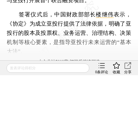
与亚投行开展首个联合融资项目。
签署仪式后，中国财政部部长
楼继伟
表示，
《协定》为成立亚投行提供了法律依据，明确了亚
投行的股本及投票权、业务运营、治理结构、决策
机制等核心要素，是指导亚投行未来运营的“基本
大法”。
本文共计5893字 订阅后继续阅读
发表评论得积分
0
条评论
收藏
分享
登录
后获取已订阅的阅读权限
财新通会员
订阅/会员升级
可畅读全文
[《财新周刊》印刷版，
按此优惠订阅全年
，
按此收