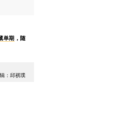
藏单期
，随
辑：邱祺璞