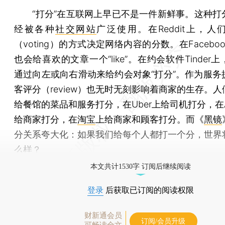
“打分”在互联网上早已不是一件新鲜事。这种打
经被各种
社交网站
广泛使用。在Reddit上，人
（voting）的方式决定网络内容的分数。在Facebo
也会给喜欢的文章一个“like”。在约会软件Tinder
通过向左或向右滑动来给约会对象“打分”。作为服务
客评分（review）也无时无刻影响着商家的生存。人们
给餐馆的菜品和服务打分，在Uber上给司机打分，在A
给商家打分，在
淘宝
上给商家和顾客打分。而《
黑镜
分关系夸大化：如果我们给每个人都打一个分，世界
么样？
本文共计1530字 订阅后继续阅读
登录
后获取已订阅的阅读权限
财新通会员
订阅/会员升级