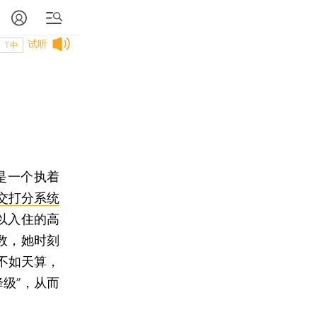
试听
T中
是一个执着
交打分系统
以入住的高
数，她时刻
不如天算，
级”，从而