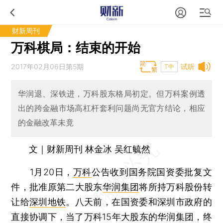
财新周刊
万科棋局：结束的开始
2017年02月06日第5期
试听
T中
华润退、深铁进，万科股东格局初定。但万科案例透
出的跨金融市场高杠杆套利问题尚无官方结论，相应
的金融改革未竟
文｜财新周刊 林金冰 吴红毓然
1月20日，
万科
公告收到国务院国资委批复文
件，批准原第二大股东
华润集团
将所持万科股份转
让给
深圳地铁
。八天前，在国资委和深圳市政府的
直接协调下，当了万科15年大股东的华润集团，终