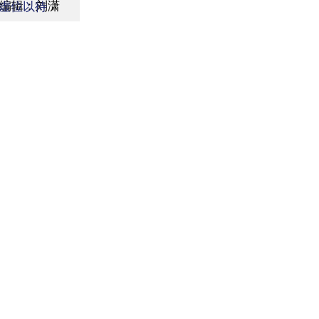
编辑：刘潇
虚位以待