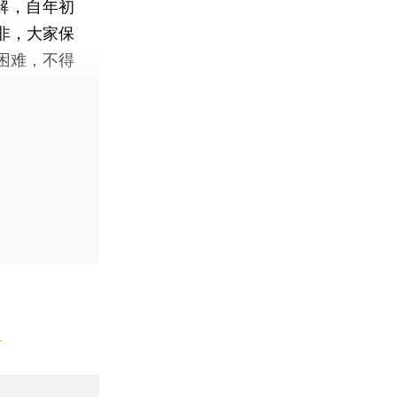
解，自年初
非，大家保
困难，不得
】