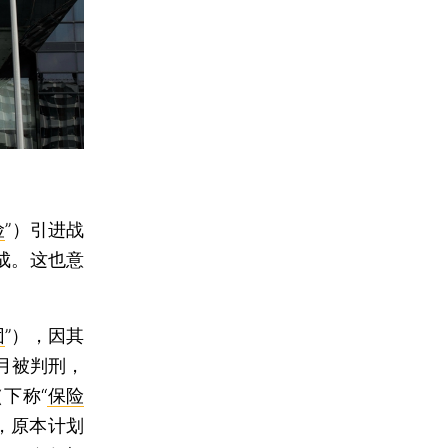
险
”）引进战
成。这也意
团
”），因其
月被判刑，
下称“
保险
管，原本计划