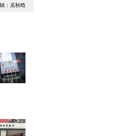
辑：吴秋晗