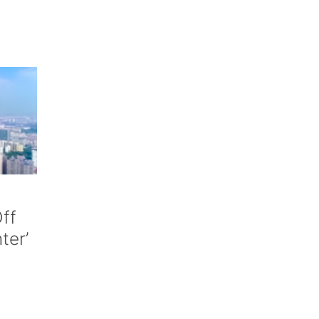
ff
nter’