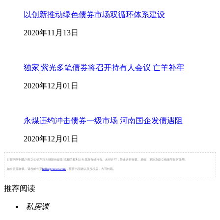
以创新推动绿色债券市场双循环体系建设
2020年11月13日
独家|紫光多笔债券将召开持有人会议 亡羊补牢
2020年12月01日
永煤违约冲击债券一级市场 河南国企发债遇阻
2020年12月01日
财新网所刊载内容之知识产权为财新传媒及/或相关权利人专属所有或持有。未经许可，禁止进行转载、摘编、复制及建立镜像等任何使用。
如有意愿转载，请发邮件至
hello@caixin.com
，获得书面确认及授权后，方可转载。
推荐阅读
私房课