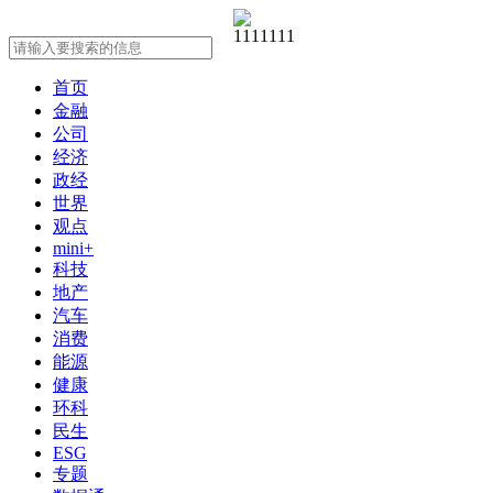
首页
金融
公司
经济
政经
世界
观点
mini+
科技
地产
汽车
消费
能源
健康
环科
民生
ESG
专题